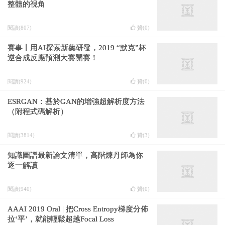
整體的視角
閱讀(807)
贊(
0
)
賽事丨用AI探索新藥研發，2019 “默克”杯
逆合成反應預測大賽開賽！
閱讀(924)
贊(
0
)
ESRGAN：基於GAN的增強超解析度方法
（附程式碼解析）
閱讀(3814)
贊(
3
)
知識圖譜最新論文清單，高階煉丹師為你
逐一解讀
閱讀(940)
贊(
0
)
AAAI 2019 Oral | 把Cross Entropy梯度分佈
拉‘平’，就能輕鬆超越Focal Loss