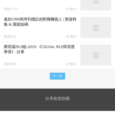
閱讀(1119)
贊(
0
)
基於CNN和序列標註的對聯機器人 | 附資料
集 & 開原始碼
閱讀(839)
贊(
0
)
斯坦福NLP組-2019-《CS224n: NLP與深度
學習》-分享
閱讀(909)
贊(
0
)
下一頁
分享創造快樂