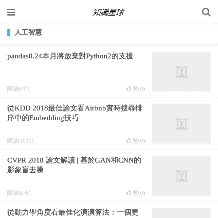
人工智慧
pandas0.24本月將放棄對Python2的支援
閱讀(811)
贊(
0
)
從KDD 2018最佳論文看Airbnb實時搜尋排
序中的Embedding技巧
閱讀(1011)
贊(
0
)
CVPR 2018 論文解讀 | 基於GAN和CNN的
影象盲去噪
閱讀(876)
贊(
0
)
從動力學角度看最佳化演演算法：一個更