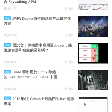
合 Skywalking APM
閱讀(3425)
贊(
0
)
詳解: Docker原生網路和主流最佳化
後端
方案
閱讀(3391)
贊(
0
)
面試官：你簡歷中寫用過docker，能
後端
說說容器和映象的區別嗎？
閱讀(3454)
贊(
0
)
Undo 釋出用於 Linux 除錯
後端
的 Live Recorder 5.0 | Linux 中國
閱讀(3261)
贊(
0
)
2019年6月Github上最熱門的Java開源
後端
專案！