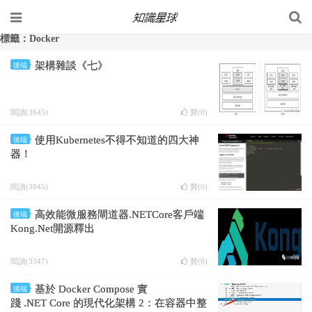
標籤：Docker
架構雜談《七》
後端
閱讀(3645)
贊(
0
)
使用Kubernetes不得不知道的四大神
後端
器！
閱讀(3845)
贊(
0
)
高效能微服務閘道器.NETCore客戶端
後端
Kong.Net開源釋出
閱讀(3347)
贊(
0
)
基於 Docker Compose 實
後端
踐 .NET Core 的現代化架構 2：在容器中整