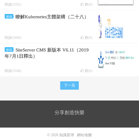
閱讀(3392)
贊(
0
)
瞭解Kubernetes主體架構（二十八）
後端
閱讀(3496)
贊(
0
)
SiteServer CMS 新版本 V6.11（2019
後端
年7月1日釋出）
閱讀(3348)
贊(
0
)
下一頁
分享創造快樂
© 2026
知識星球
網站地圖