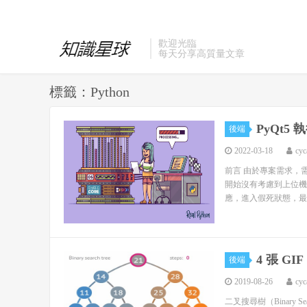
歡迎光臨
每天分享高質量文章
標籤：Python
PyQt
後端
2022-03-18
cyc
前言 由於專案需求，
開始沒有考慮到上位機
應，進入假死狀態，最終
4 張 G
後端
2019-08-26
cyc
二叉搜尋樹（Binary