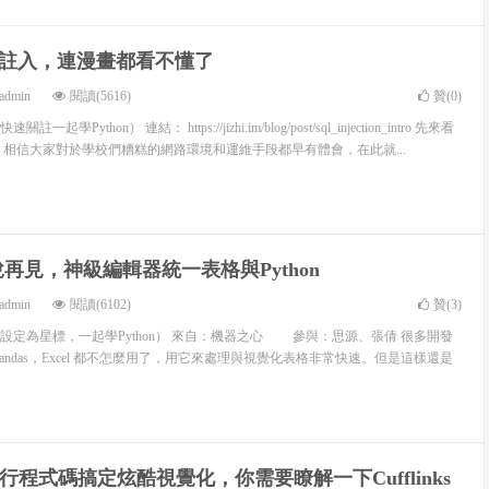
L註入，連漫畫都看不懂了
admin
閱讀(5616)
贊(
0
)
Python） 連結： https://jizhi.im/blog/post/sql_injection_intro 先來看
 相信大家對於學校們糟糕的網路環境和運維手段都早有體會，在此就...
l說再見，神級編輯器統一表格與Python
admin
閱讀(6102)
贊(
3
)
設定為星標，一起學Python） 來自：機器之心 參與：思源、張倩 很多開發
n/Pandas，Excel 都不怎麼用了，用它來處理與視覺化表格非常快速。但是這樣還是
n一行程式碼搞定炫酷視覺化，你需要瞭解一下Cufflinks