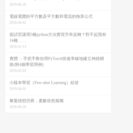
2019-06-26
電線電纜的平方數及平方數和電流的換算公式
2018-04-02
面試官讓用5種python方法實現字串反轉？對不起我有
16種……
2019-01-13
實體 ：手把手教你用PyTorch快速準確地建立神經網
路(附4個學習用例)
2019-02-02
小樣本學習（Few-shot Learning）綜述
2019-04-01
黎曼猜想仍舊，素數依然孤獨
2018-09-26