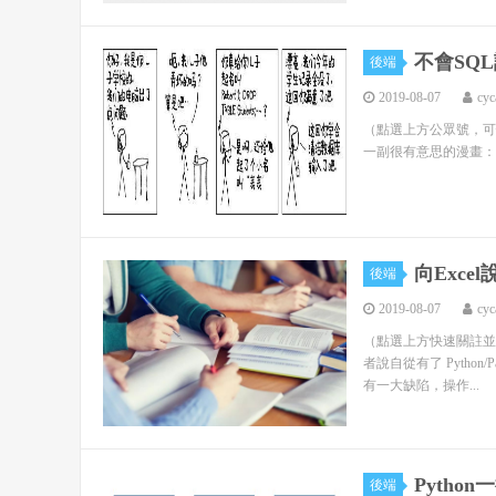
不會SQ
後端
2019-08-07
cyc
（點選上方公眾號，可快速關註一起學
一副很有意思的漫畫：
向Exce
後端
2019-08-07
cyc
（點選上方快速關註並
者說自從有了 Pytho
有一大缺陷，操作...
Pytho
後端