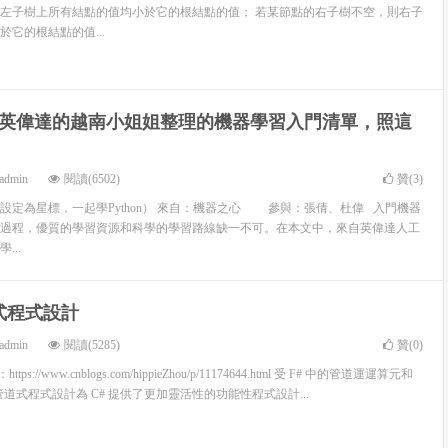
左子樹上所有結點的值均小於它的根結點的值； 若某節點的右子樹不空，則右子
它的根結點的值...
英偉達的越南小姐姐整理的機器學習入門清單，照這
admin
閱讀(6502)
贊(
3
)
設定為星標，一起學Python） 來自：機器之心 參與：張倩、杜偉 入門機器
過程，優質的學習資源和科學的學習路線缺一不可。在本文中，來自英偉達人工
...
道式程式設計
admin
閱讀(5285)
贊(
0
)
ttps://www.cnblogs.com/hippieZhou/p/11174644.html 受 F# 中的管道運運算元和
法，管道式程式設計為 C# 提供了更加靈活性的功能性程式設計...