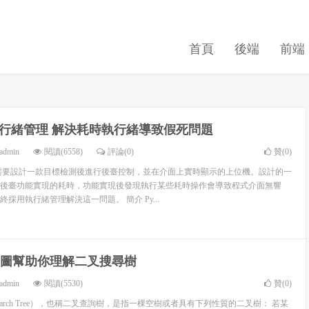
首頁
後端
前端
5 執行緒管理 解決耗時執行緒導致假死問題
admin
閱讀(6558)
評論(0)
贊(
0
)
需要設計一款目標檢測後進行後臺控制，並在介面上實時顯示的上位機。設計的一
後臺功能實現的耗時，功能實現後發現執行某些耗時操作會導致程式介面無響
採用執行緒管理解決這一問題。 簡介 Py...
IF 圖幫助你理解二叉搜尋樹
admin
閱讀(5530)
贊(
0
)
 Search Tree），也稱二叉查詢樹，是指一棵空樹或者具有下列性質的二叉樹： 若某