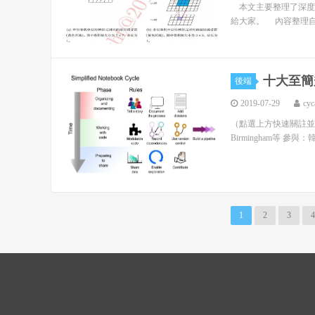
本文主要整理了深度
給大家。 內容整理自網路，原文連結
十大至簡規
後端
2019-07-29
cyc
（點選上方快速關註並設定
Birmingham等 參與
1
2
3
4