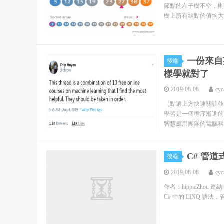
節點的左子樹不空，則
樹上所有結點的值均大於
一份來自
後端
樣學就對了
2019-08-08
cyc
（點選上方快速關註並
學習是一個循序漸進的
智慧應用團隊的電腦科學
C# 管
後端
2019-08-08
cyc
作者：hippieZhou 連結：h
C# 中的 LINQ 語