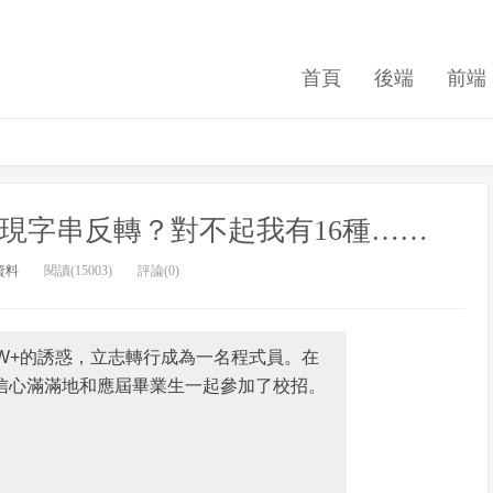
首頁
後端
前端
法實現字串反轉？對不起我有16種……
資料
閱讀(15003)
評論(0)
W+的誘惑，立志轉行成為一名程式員。在
信心滿滿地和應屆畢業生一起參加了校招。