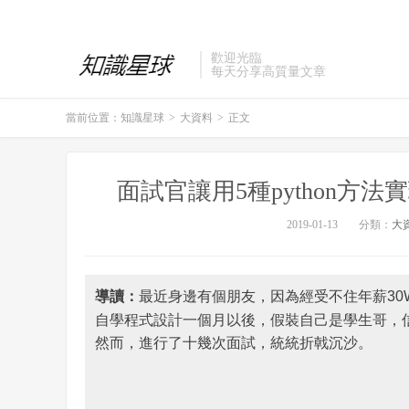
歡迎光臨
每天分享高質量文章
當前位置：
知識星球
>
大資料
>
正文
面試官讓用5種python方
2019-01-13
分類：
大
導讀：
最近身邊有個朋友，因為經受不住年薪30
自學程式設計一個月以後，假裝自己是學生哥，
然而，進行了十幾次面試，統統折戟沉沙。