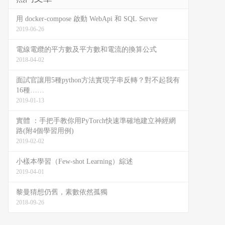
用 docker-compose 啟動 WebApi 和 SQL Server
2019-06-26
電線電纜的平方數及平方數和電流的換算公式
2018-04-02
面試官讓用5種python方法實現字串反轉？對不起我有
16種……
2019-01-13
實體 ：手把手教你用PyTorch快速準確地建立神經網
路(附4個學習用例)
2019-02-02
小樣本學習（Few-shot Learning）綜述
2019-04-01
黎曼猜想仍舊，素數依然孤獨
2018-09-26