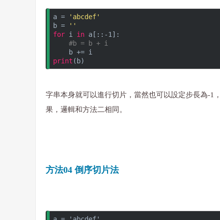
a = 
'abcdef'
b = 
''
for
 i 
in
 a[::-1]:
#b = b + i
    b += i
print
(b)
字串本身就可以進行切片，當然也可以設定步長為-1
果，邏輯和方法二相同。
方法04 倒序切片法
a = 'abcdef'