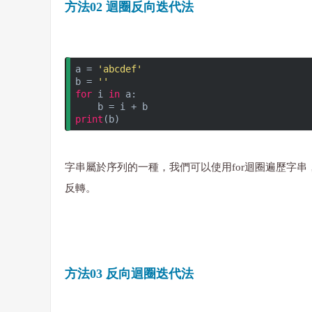
方法02 迴圈反向迭代法
a = 
'abcdef'
b = 
''
for
 i 
in
 a:
    b = i + b
print
(b)
字串屬於序列的一種，我們可以使用for迴圈遍歷字
反轉。
方法03 反向迴圈迭代法