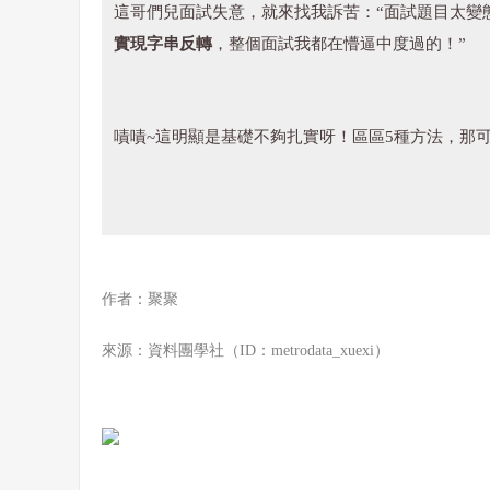
這哥們兒面試失意，就來找我訴苦：“面試題目太變
實現字串反轉
，整個面試我都在懵逼中度過的！”
嘖嘖~這明顯是基礎不夠扎實呀！區區5種方法，那
作者：聚聚
來源：資料團學社（ID：metrodata_xuexi）