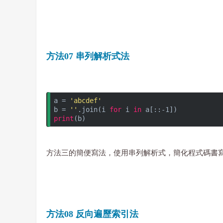
方法07 串列解析式法
a = 
'abcdef'
b = 
''
.join(i 
for
 i 
in
 a[::-1])
print
(b)
方法三的簡便寫法，使用串列解析式，簡化程式碼書寫。
方法08 反向遍歷索引法