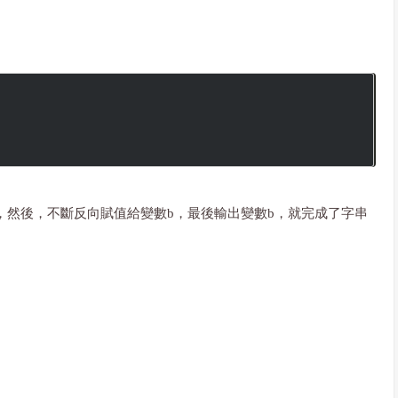
串，然後，不斷反向賦值給變數b，最後輸出變數b，就完成了字串