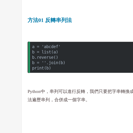
方法01 反轉串列法
a = 'abcdef'
b = list(a)
b.reverse()
b = ''.join(b)
print(b)
Python中，串列可以進行反轉，我們只要把字串轉換成串列
法遍歷串列，合併成一個字串。