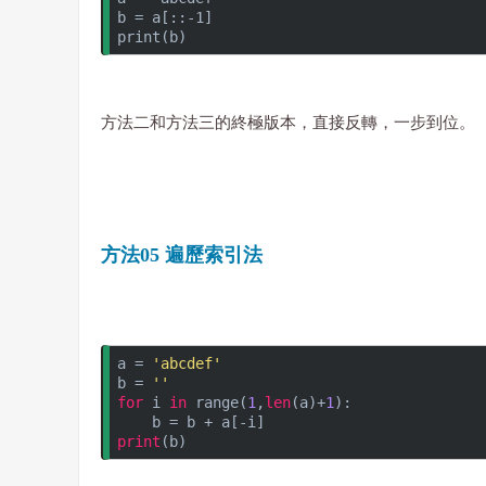
b = a[::-1]
print(b)
方法二和方法三的終極版本，直接反轉，一步到位。
方法05 遍歷索引法
a = 
'abcdef'
b = 
''
for
 i 
in
 range(
1
,
len
(a)+
1
):
    b = b + a[-i]
print
(b)