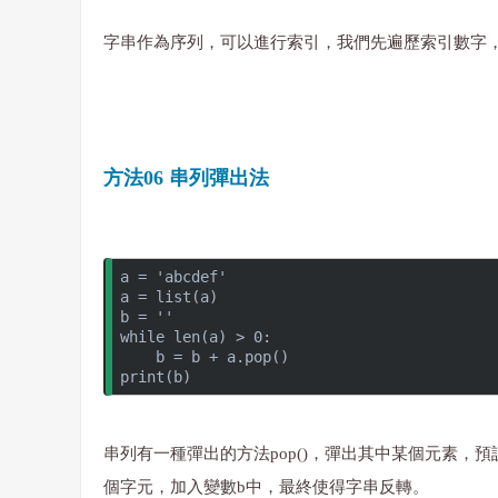
字串作為序列，可以進行索引，我們先遍歷索引數字
方法06 串列彈出法
a = 'abcdef'
a = list(a)
b = ''
while len(a) > 0:
    b = b + a.pop()
print(b)
串列有一種彈出的方法pop()，彈出其中某個元素，
個字元，加入變數b中，最終使得字串反轉。