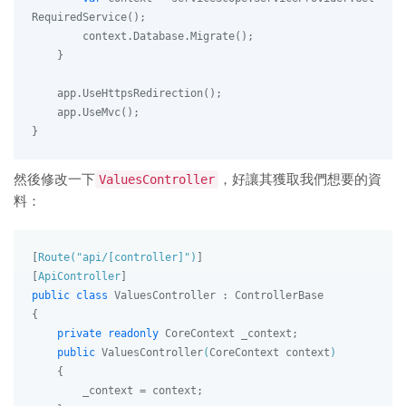
RequiredService();

        context.Database.Migrate();

    }

    app.UseHttpsRedirection();

    app.UseMvc();

然後修改一下
ValuesController
，好讓其獲取我們想要的資
料：
[
Route(
"api/[controller]"
)
]

[
ApiController
public
class
ValuesController
 : 
ControllerBase
{

private
readonly
 CoreContext _context;

public
ValuesController
(
CoreContext context
)
    {

        _context = context;
