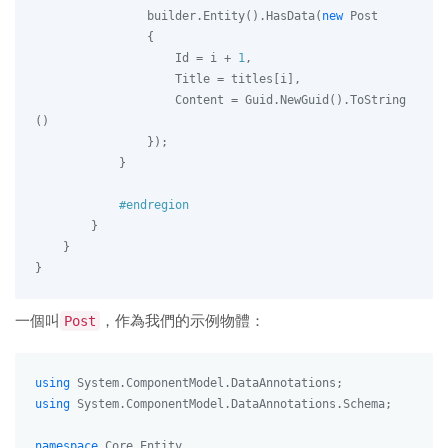
                builder.Entity().HasData(
new
 Post

                {

                    Id = i + 
1
,

                    Title = titles[i],

                    Content = Guid.NewGuid().ToString
()

                });

            }

#
endregion
        }

    }

一個叫
Post
，作為我們的示例物體：
using
using
 System.ComponentModel.DataAnnotations.Schema;

namespace
Core.Entity