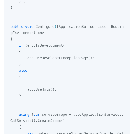
    });

}

public
void
Configure
(
IApplicationBuilder app, IHostin
gEnvironment env
)
{

if
 (env.IsDevelopment())

    {

        app.UseDeveloperExceptionPage();

    }

else
    {

        app.UseHsts();

    }

using
 (
var
 serviceScope = app.ApplicationServices.
GetService().CreateScope())

    {

var
 context = serviceScope.ServiceProvider.Get