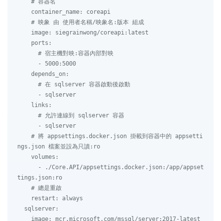
    # 容器名

    container_name: coreapi

    # 映象 由 使用者名稱/映象名:版本 組成

    image: siegrainwong/coreapi:latest

    ports:

      # 宿主機對映:容器內部對映

      - 5000:5000

    depends_on:

      # 在 sqlserver 容器啟動後啟動

      - sqlserver

    links:

      # 允許連線到 sqlserver 容器

      - sqlserver

    # 將 appsettings.docker.json 掛載到容器中的 appsetti
ngs.json 檔案並設為只讀:ro

    volumes:

      - ./Core.API/appsettings.docker.json:/app/appset
tings.json:ro

    # 總是重啟

    restart: always

  sqlserver:

    image: mcr.microsoft.com/mssql/server:2017-latest
