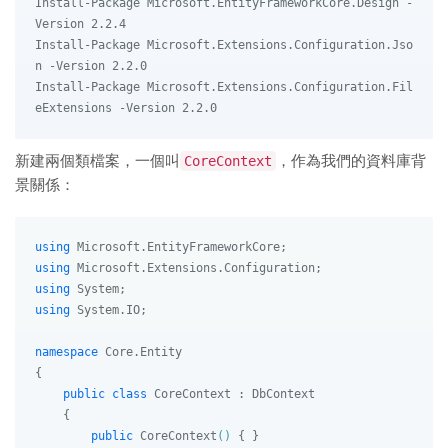
Install-Package Microsoft.EntityFrameworkCore.Design -
Version 2.2.4

Install-Package Microsoft.Extensions.Configuration.Jso
n -Version 2.2.0

Install-Package Microsoft.Extensions.Configuration.Fil
新建兩個類檔案，一個叫
CoreContext
，作為我們的資料庫背
景關係：
using
using
using
using
 System.IO;

namespace
Core.Entity
{

public
class
CoreContext
 : 
DbContext
    {

public
CoreContext
()
 { }
