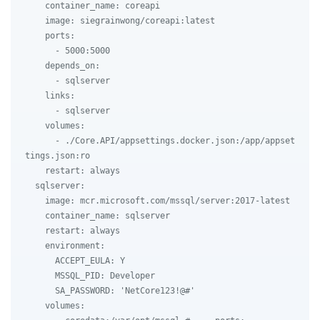
    container_name: coreapi

    image: siegrainwong/coreapi:latest

    ports:

      - 5000:5000

    depends_on:

      - sqlserver

    links:

      - sqlserver

    volumes:

      - ./Core.API/appsettings.docker.json:/app/appset
tings.json:ro

    restart: always

  sqlserver:

    image: mcr.microsoft.com/mssql/server:2017-latest

    container_name: sqlserver

    restart: always

    environment:

      ACCEPT_EULA: Y

      MSSQL_PID: Developer

      SA_PASSWORD: 'NetCore123!@#'

    volumes:
