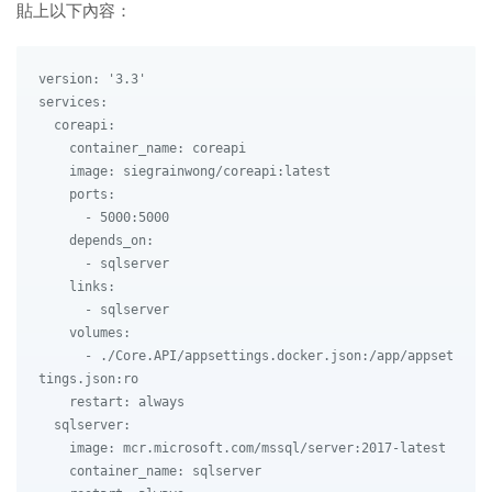
貼上以下內容：
version: '3.3'

services:

  coreapi:

    container_name: coreapi

    image: siegrainwong/coreapi:latest

    ports:

      - 5000:5000

    depends_on:

      - sqlserver

    links:

      - sqlserver

    volumes:

      - ./Core.API/appsettings.docker.json:/app/appset
tings.json:ro

    restart: always

  sqlserver:

    image: mcr.microsoft.com/mssql/server:2017-latest

    container_name: sqlserver
