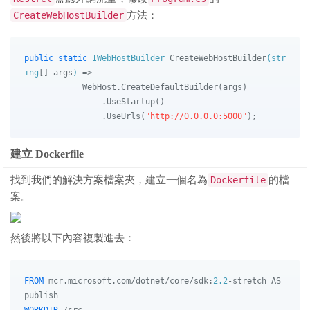
CreateWebHostBuilder
方法：
public
static
 IWebHostBuilder 
CreateWebHostBuilder
(
str
ing
[] args
)
 =>

            WebHost.CreateDefaultBuilder(args)

                .UseStartup()

                .UseUrls(
"http://0.0.0.0:5000"
建立 Dockerfile
找到我們的解決方案檔案夾，建立一個名為
Dockerfile
的檔
案。
然後將以下內容複製進去：
FROM
 mcr.microsoft.com/dotnet/core/sdk:
2.2
-stretch AS 
WORKDIR
 /src