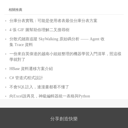
相關推薦
分庫分表實戰：可能是使用者表最佳分庫分表方案
4 張 GIF 圖幫助你理解二叉搜尋樹
分散式鏈路追蹤 SkyWalking 原始碼分析 —— Agent 收
集 Trace 資料
一份來自英偉達的越南小姐姐整理的機器學習入門清單，照這樣
學就對了
HBase 資料遷移方案介紹
C# 管道式程式設計
不會SQL註入，連漫畫都看不懂了
向Excel說再見，神級編輯器統一表格與Python
分享創造快樂