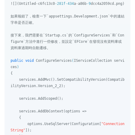
![](Untitled-c6fc13c0
-281f
-434
a-a86b
-9
dcc4a2059cd.png)

如果報錯了，檢查一下`appsettings.Development.json`中的連結
字串是否正確。

接下來，我們需要在`Startup.cs`的`ConfigureServices`和`Con
figure`方法中進行一些修改，並設定`EFCore`在發現沒有資料庫或
資料庫過期時自動遷移。

public
void
ConfigureServices
(
IServiceCollection servi
ces
)
{

    services.AddMvc().SetCompatibilityVersion(Compatib
ilityVersion.Version_2_2);

    services.AddScoped();

    services.AddDbContext(options =>

    {

        options.UseSqlServer(Configuration[
"Connection
String"
]);
