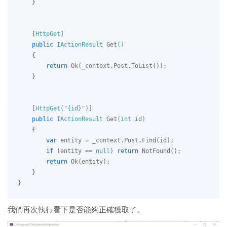
    }

    [
HttpGet
]

public
 IActionResult 
Get
()
    {

return
 Ok(_context.Post.ToList());

    }

    [
HttpGet(
"{id}"
)
]

public
 IActionResult 
Get
(
int
 id
)
    {

var
 entity = _context.Post.Find(id);

if
 (entity == 
null
) 
return
 NotFound();

return
 Ok(entity);

    }

我們再次執行看下是否能夠正確獲取了。