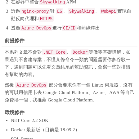
在容器中整合
Skywalking
APM
透過
nginx-proxy
對
ES
、
Skywalking
、
WebApi
實現自
動反向代理和
HTTPS
透過
Azure DevOps
進行
CI/CD
和藍綠釋出
前提條件
本系列文章不會對
.NET Core
、
Docker
等做零基礎講解，如
果遇到不會建專案，不懂某條命令一類的問題需要你多谷歌一
下，遇到問題可以先看文章結尾的幫助資訊，會寫一些對排錯
有幫助的內容。
然後
Azure DevOps
部分會要求你有一個 Linux 伺服器，沒有
的可以用信用卡去 Google Cloud Platform、Azure、AWS 等自己
免費擼一個，我推薦 Google Cloud Platform。
環境條件
NET Core 2.2 SDK
Docker 最新版（目前是 18.09.2）