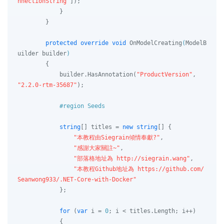
nnectionString"
]);

            }

        }

protected
override
void
OnModelCreating
(
ModelB
uilder builder
)
        {

            builder.HasAnnotation(
"ProductVersion"
, 
"2.2.0-rtm-35687"
);

#
region
 Seeds
string
[] titles = 
new
string
[] {

"本教程由Siegrain傾情奉獻?️"
,

"感謝大家關註~"
,

"部落格地址為 http://siegrain.wang"
,

"本教程Github地址為 https://github.com/
Seanwong933/.NET-Core-with-Docker"
            };

for
 (
var
 i = 
0
; i < titles.Length; i++)

            {
