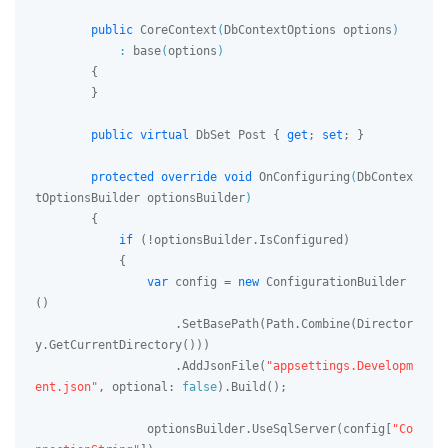
public
CoreContext
(
DbContextOptions options
)

            : 
base
(
options
)
        {

        }

public
virtual
 DbSet Post { 
get
; 
set
; }

protected
override
void
OnConfiguring
(
DbContex
tOptionsBuilder optionsBuilder
)
        {

if
 (!optionsBuilder.IsConfigured)

            {

var
 config = 
new
 ConfigurationBuilder
()

                    .SetBasePath(Path.Combine(Director
y.GetCurrentDirectory()))

                    .AddJsonFile(
"appsettings.Developm
ent.json"
, optional: 
false
).Build();

                optionsBuilder.UseSqlServer(config[
"Co