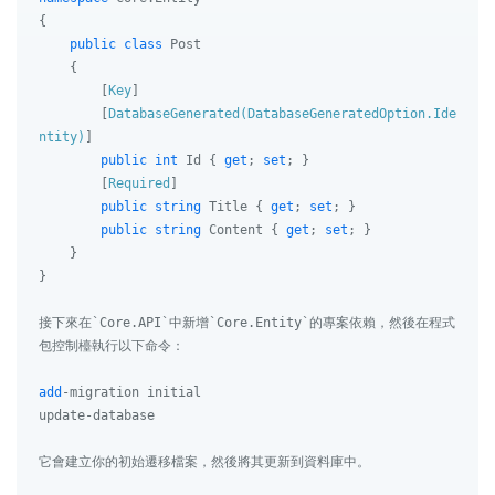
{

public
class
Post
    {

        [
Key
]

        [
DatabaseGenerated(DatabaseGeneratedOption.Ide
ntity)
]

public
int
 Id { 
get
; 
set
; }

        [
Required
]

public
string
 Title { 
get
; 
set
; }

public
string
 Content { 
get
; 
set
; }

    }

}

接下來在`Core.API`中新增`Core.Entity`的專案依賴，然後在程式
包控制檯執行以下命令：

add
-migration initial

update-database

它會建立你的初始遷移檔案，然後將其更新到資料庫中。
