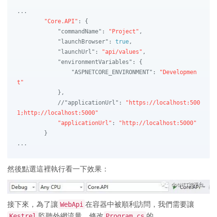
...

"Core.API"
: {

"commandName"
: 
"Project"
,

"launchBrowser"
: 
true
,

"launchUrl"
: 
"api/values"
,

"environmentVariables"
: {

"ASPNETCORE_ENVIRONMENT"
: 
"Developmen
t"
            },

            //
"applicationUrl"
: 
"https://localhost:500
1;http://localhost:5000"
"applicationUrl"
: 
"http://localhost:5000"
        }

然後點選這裡執行看一下效果：
接下來，為了讓
WebApi
在容器中被順利訪問，我們需要讓
Kestrel
監聽外網流量，修改
Program.cs
的