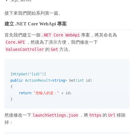
SQL Server
接下來我們開始系列第一篇。
建立 .NET Core WebApi 專案
首先我們建立一個
.NET Core WebApi
專案，將其命名為
Core.API
，然後為了演示方便，我們修改一下
ValuesController
的
Get
方法。
[
HttpGet(
"{id}"
)
public
 ActionResult<
string
> 
Get
(
int
 id
)
{

return
"您輸入的是："
 + id;

然後修改一下
launchSettings.json
，將
https
的
Url
移除
掉：