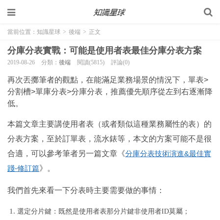
當前位置：
知識星球
>
後端
>
正文
分庫分表實戰：可能是使用者表最佳分庫分表方案
2019-08-26
分類：
後端
閱讀(5815)
評論(0)
再次丟擲筆者的觀點，在能滿足業務場景的情況下，單表>
分割槽>單庫分表>分庫分表，推薦優先順序從左到右逐漸降
低。
本篇文章主要講使用者表（或者類似這種業務屬性的表）的
分表方案，至於訂單表，流水錶等，本文的方案可能不是很
合適，可以參考筆者另一篇文章《
分庫分表技術演進&最佳實
踐-修訂篇
》。
我們首先來看一下分表時主要需要做的事情：
選定分片鍵：既然是使用者表那分片鍵非使用者ID莫屬；