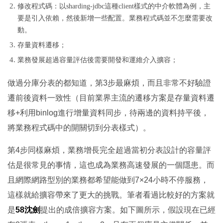
修改程式碼：以sharding-jdbc這種client樣式的中介軟體為例，主
要是引入依賴，然後新增一些配置。業務程式碼並不怎麼需要改
動。
存量資料遷移；
業務發展超過容量評估後需要開發和運維介入擴容；
做過分庫分表的都知道，第3步最麻煩，而且非常不好驗證
遷前後資料一致性（目前業界主流的遷移方案是存量資料遷
移+利用binlog進行增量資料同步，待兩邊的資料持平後，
將業務程式碼中的開關切到分表樣式）。
第4步同樣麻煩，業務增長完全超過當初分表設計的容量評
估是很常見的事情，這也成為業務高速發展的一個隱患。而
且網際網路型別的業務都希望能做到7×24小時不停服務，
這樣就給擴容帶來了更大的挑戰。筆者看過比較好的方案就
是
58沈劍
提出的成倍擴容方案。如下圖所示，假設現在已經