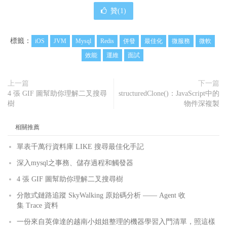
贊(
1
)
標籤：
iOS
JVM
Mysql
Redis
併發
最佳化
微服務
微軟
效能
運維
面試
上一篇
下一篇
4 張 GIF 圖幫助你理解二叉搜尋
structuredClone()：JavaScript中的
樹
物件深複製
相關推薦
單表千萬行資料庫 LIKE 搜尋最佳化手記
深入mysql之事務、儲存過程和觸發器
4 張 GIF 圖幫助你理解二叉搜尋樹
分散式鏈路追蹤 SkyWalking 原始碼分析 —— Agent 收
集 Trace 資料
一份來自英偉達的越南小姐姐整理的機器學習入門清單，照這樣