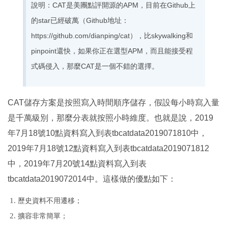
說明：CAT是美團點評開源的APM，目前在Github上
的star已經破萬（Github地址：
https://github.com/dianping/cat），比skywalking和
pinpoint還快，如果你正在選型APM，而且能接受程
式碼侵入，那麼CAT是一個不錯的選擇。
CAT儲存方案是按照寫入時間順序儲存，假設每小時寫入量
是千萬級別，那麼分表就按照小時維度。也就是說，2019
年7月18號10點資料寫入到表tbcatdata2019071810中，
2019年7月18號12點資料寫入到表tbcatdata2019071812
中，2019年7月20號14點資料寫入到表
tbcatdata2019072014中。這樣做的優點如下：
歷史資料不用遷移；
擴容非常簡單；