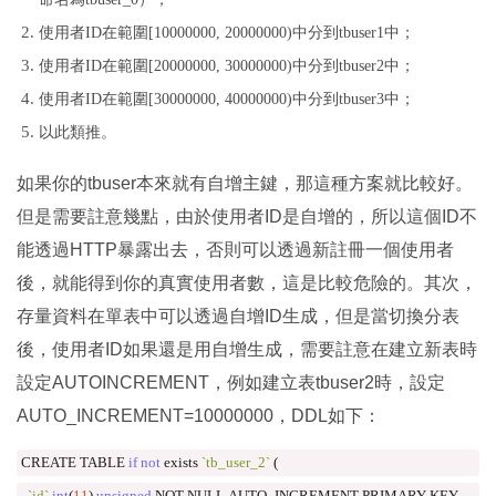
使用者ID在範圍[10000000, 20000000)中分到tbuser1中；
使用者ID在範圍[20000000, 30000000)中分到tbuser2中；
使用者ID在範圍[30000000, 40000000)中分到tbuser3中；
以此類推。
如果你的tbuser本來就有自增主鍵，那這種方案就比較好。
但是需要註意幾點，由於使用者ID是自增的，所以這個ID不
能透過HTTP暴露出去，否則可以透過新註冊一個使用者
後，就能得到你的真實使用者數，這是比較危險的。其次，
存量資料在單表中可以透過自增ID生成，但是當切換分表
後，使用者ID如果還是用自增生成，需要註意在建立新表時
設定AUTOINCREMENT，例如建立表tbuser2時，設定
AUTO_INCREMENT=10000000，DDL如下：
CREATE TABLE 
if
not
 exists 
`tb_user_2`
(
`id`
int
(
11
)
unsigned
 NOT NULL AUTO_INCREMENT PRIMARY KEY
,