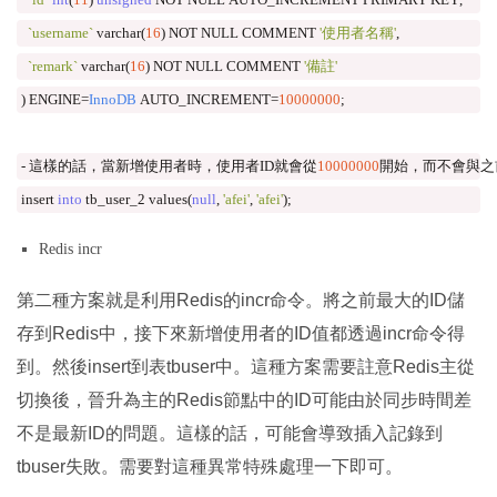
`username`
 varchar
(
16
)
 NOT NULL COMMENT 
'使用者名稱'
,
`remark`
 varchar
(
16
)
 NOT NULL COMMENT 
'備註'
)
 ENGINE
=
InnoDB
 AUTO_INCREMENT
=
10000000
;
-
這樣的話，當新增使用者時，使用者
ID
就會從
10000000
開始，而不會與之
insert 
into
 tb_user_2 values
(
null
,
'afei'
,
'afei'
);
Redis incr
第二種方案就是利用Redis的incr命令。將之前最大的ID儲
存到Redis中，接下來新增使用者的ID值都透過incr命令得
到。然後insert到表tbuser中。這種方案需要註意Redis主從
切換後，晉升為主的Redis節點中的ID可能由於同步時間差
不是最新ID的問題。這樣的話，可能會導致插入記錄到
tbuser失敗。需要對這種異常特殊處理一下即可。