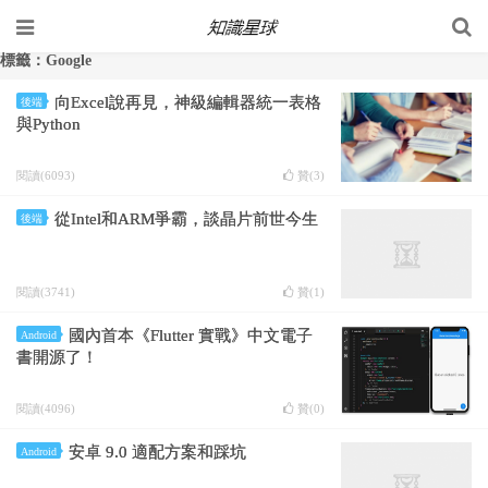
標籤：Google
向Excel說再見，神級編輯器統一表格
後端
與Python
閱讀(6093)
贊(
3
)
從Intel和ARM爭霸，談晶片前世今生
後端
閱讀(3741)
贊(
1
)
國內首本《Flutter 實戰》中文電子
Android
書開源了！
閱讀(4096)
贊(
0
)
安卓 9.0 適配方案和踩坑
Android