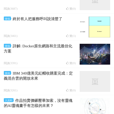
閱讀(3687)
贊(
0
)
終於有人把服務呼叫說清楚了
後端
閱讀(3461)
贊(
1
)
詳解: Docker原生網路和主流最佳化
後端
方案
閱讀(3391)
贊(
0
)
IBM 340億美元紅帽收購案完成：定
後端
義混合雲的開放未來
閱讀(3261)
贊(
0
)
作品拍賣價碾壓畢加索，沒有靈魂
大資料
的AI靈魂畫手有怎樣的未來？