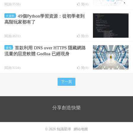
閱讀(3538)
贊(
0
)
49個Python學習資源：從初學者到
大資料
高階玩家都有了
閱讀(3631)
贊(
0
)
首款利用 DNS over HTTPS 隱藏網路
後端
流量的惡意軟體 Godlua 已經現身
閱讀(3224)
贊(
0
)
下一頁
分享創造快樂
© 2026
知識星球
網站地圖