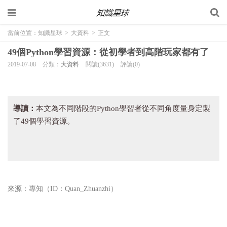
當前位置：
知識星球
>
大資料
>
正文
49個Python學習資源：從初學者到高階玩家都有了
2019-07-08
分類：
大資料
閱讀(3631)
評論(0)
導讀：
本文為不同階段的Python學習者從不同角度量身定製
了49個學習資源。
來源：專知（ID：Quan_Zhuanzhi）