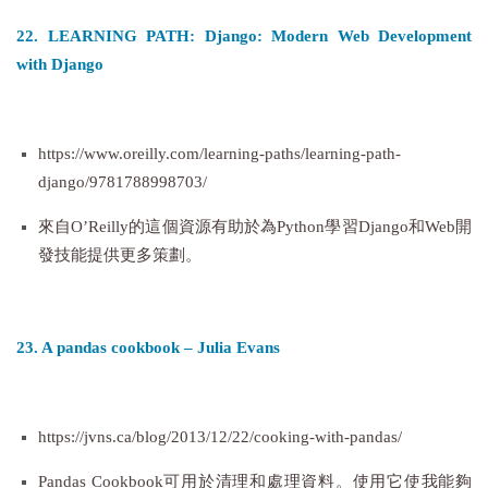
22. LEARNING PATH: Django: Modern Web Development
with Django
https://www.oreilly.com/learning-paths/learning-path-
django/9781788998703/
來自O’Reilly的這個資源有助於為Python學習Django和Web開
發技能提供更多策劃。
23. A pandas cookbook – Julia Evans
https://jvns.ca/blog/2013/12/22/cooking-with-pandas/
Pandas Cookbook可用於清理和處理資料。使用它使我能夠