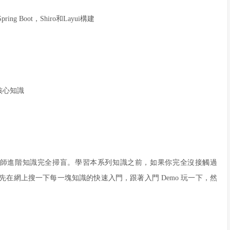
 Boot，Shiro和Layui構建
核心知識
工程師進階知識完全掃盲。
學習本系列知識之前，如果你完全沒接觸過
建議你可以先在網上搜一下每一塊知識的快速入門，跟著入門 Demo 玩一下，然