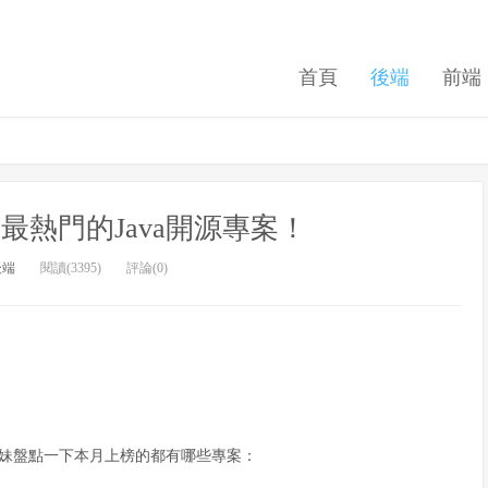
首頁
後端
前端
ub上最熱門的Java開源專案！
後端
閱讀(3395)
評論(0)
起和猿妹盤點一下本月上榜的都有哪些專案：