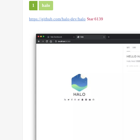
1
halo
https://github.com/halo-dev/halo
Star 6139