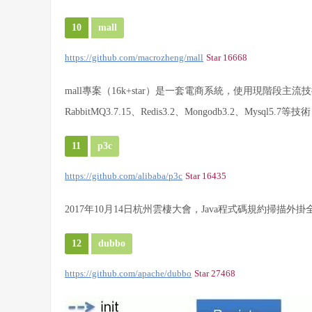
10
mall
https://github.com/macrozheng/mall
Star 16668
mall專案（16k+star）是一套電商系統，使用現階段主流
RabbitMQ3.7.15、Redis3.2、Mongodb3.2、Mysql5
11
p3c
https://github.com/alibaba/p3c
Star 16435
2017年10月14日杭州雲棲大會，Java程式碼規約掃
12
dubbo
https://github.com/apache/dubbo
Star 27468