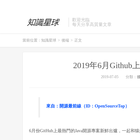
歡迎光臨
每天分享高質量文章
當前位置：
知識星球
>
後端
>
正文
2019年6月Gith
2019-07-05
分類：
來自：開源最前線（ID：OpenSourceTop）
6月份GitHub上最熱門的Java開源專案新鮮出爐，一