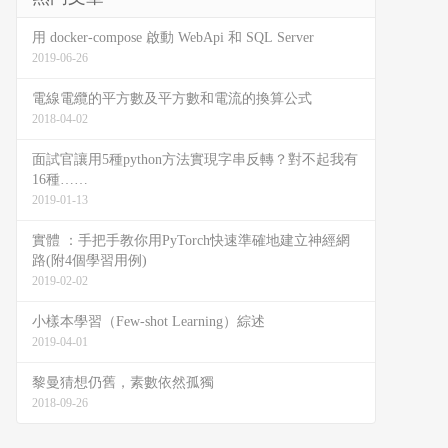
用 docker-compose 啟動 WebApi 和 SQL Server
2019-06-26
電線電纜的平方數及平方數和電流的換算公式
2018-04-02
面試官讓用5種python方法實現字串反轉？對不起我有
16種……
2019-01-13
實體 ：手把手教你用PyTorch快速準確地建立神經網
路(附4個學習用例)
2019-02-02
小樣本學習（Few-shot Learning）綜述
2019-04-01
黎曼猜想仍舊，素數依然孤獨
2018-09-26