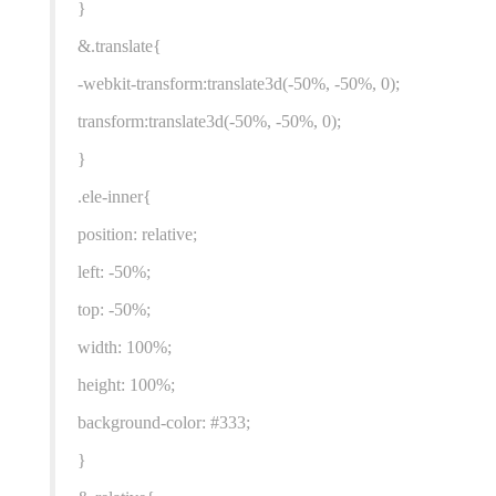
}
&.translate{
-webkit-transform:translate3d(-50%, -50%, 0);
transform:translate3d(-50%, -50%, 0);
}
.ele-inner{
position: relative;
left: -50%;
top: -50%;
width: 100%;
height: 100%;
background-color: #333;
}