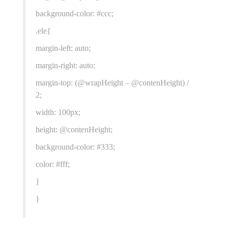
background-color: #ccc;
.ele{
margin-left: auto;
margin-right: auto;
margin-top: (@wrapHeight – @contenHeight) /
2;
width: 100px;
height: @contenHeight;
background-color: #333;
color: #fff;
}
}