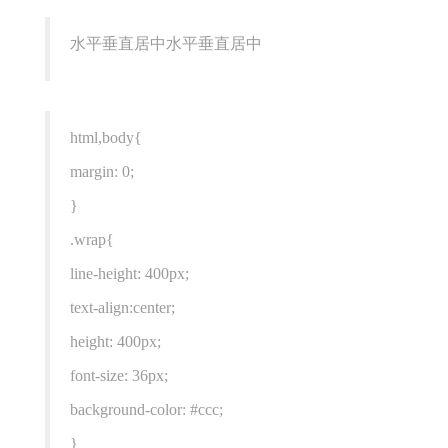
水平垂直居中水平垂直居中
html,body{
margin: 0;
}
.wrap{
line-height: 400px;
text-align:center;
height: 400px;
font-size: 36px;
background-color: #ccc;
}