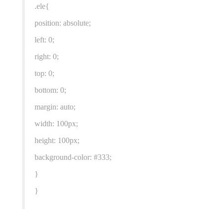
.ele{
position: absolute;
left: 0;
right: 0;
top: 0;
bottom: 0;
margin: auto;
width: 100px;
height: 100px;
background-color: #333;
}
}