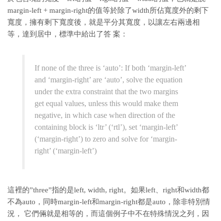
margin-left + margin-right的值等於除了width所佔寬度外的剩下
寬度，擁有剩下寬度後，就是平分其寬度，以讓左右兩邊相
等，達到居中，標準中給出了答 案：
If none of the three is ‘auto’: If both ‘margin-left’
and ‘margin-right’ are ‘auto’, solve the equation
under the extra constraint that the two margins
get equal values, unless this would make them
negative, in which case when direction of the
containing block is ‘ltr’ (‘rtl’), set ‘margin-left’
(‘margin-right’) to zero and solve for ‘margin-
right’ (‘margin-left’)
這裡的”three”指的是left, width, right。如果left、right和width都
不為auto，同時margin-left和margin-right都是auto，除非特別情
況， 它們倆就是相等的，而這個例子中不在特殊情況之列，因