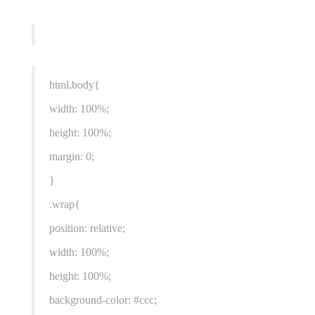
html,body{
width: 100%;
height: 100%;
margin: 0;
}
.wrap{
position: relative;
width: 100%;
height: 100%;
background-color: #ccc;