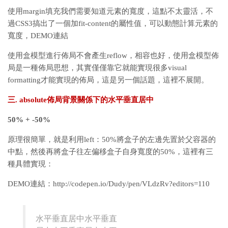
使用margin填充我們需要知道元素的寬度，這點不太靈活，不
過CSS3搞出了一個加fit-content的屬性值，可以動態計算元素的
寬度，DEMO連結
使用盒模型進行佈局不會產生reflow，相容也好，使用盒模型佈
局是一種佈局思想，其實僅僅靠它就能實現很多visual
formatting才能實現的佈局，這是另一個話題，這裡不展開。
三. absolute佈局背景關係下的水平垂直居中
50% + -50%
原理很簡單，就是利用left：50%將盒子的左邊先置於父容器的
中點，然後再將盒子往左偏移盒子自身寬度的50%，這裡有三
種具體實現：
DEMO連結：http://codepen.io/Dudy/pen/VLdzRv?editors=110
水平垂直居中水平垂直