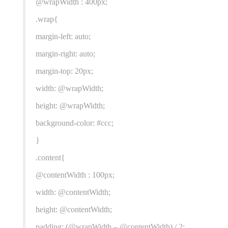
@wrapWidth : 400px;
.wrap{
margin-left: auto;
margin-right: auto;
margin-top: 20px;
width: @wrapWidth;
height: @wrapWidth;
background-color: #ccc;
}
.content{
@contentWidth : 100px;
width: @contentWidth;
height: @contentWidth;
padding: (@wrapWidth – @contentWidth) / 2;