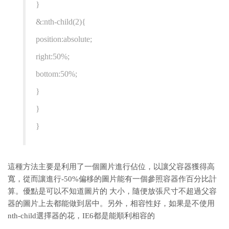
}
&:nth-child(2){
position:absolute;
right:50%;
bottom:50%;
}
}
}
這種方法主要是利用了一個圖片進行佔位，以讓父容器獲得高
寬，從而讓進行-50%偏移的圖片能有一個參照容器作百分比計
算。優點是可以不知道圖片的 大小，隨便放張尺寸不超過父容
器的圖片上去都能做到居中。另外，相容性好，如果是不使用
nth-child選擇器的花，IE6都是能順利相容的