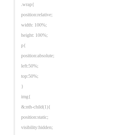
.wrap{
position:relative;
width: 100%;
height: 100%;
p{
position:absolute;
left:50%;
top:50%;
}
img{
&:nth-child(1){
position:static;
visibility:hidden;