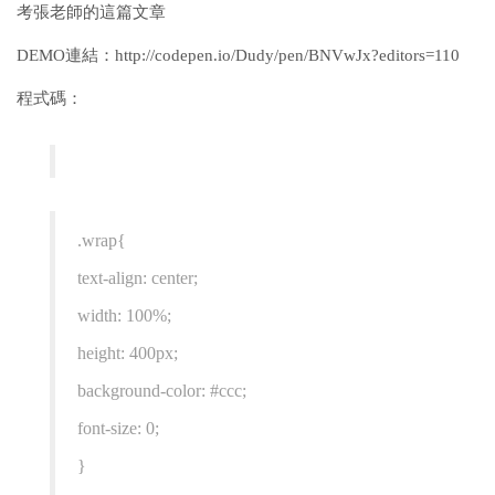
考張老師的這篇文章
DEMO連結：http://codepen.io/Dudy/pen/BNVwJx?editors=110
程式碼：
.wrap{
text-align: center;
width: 100%;
height: 400px;
background-color: #ccc;
font-size: 0;
}