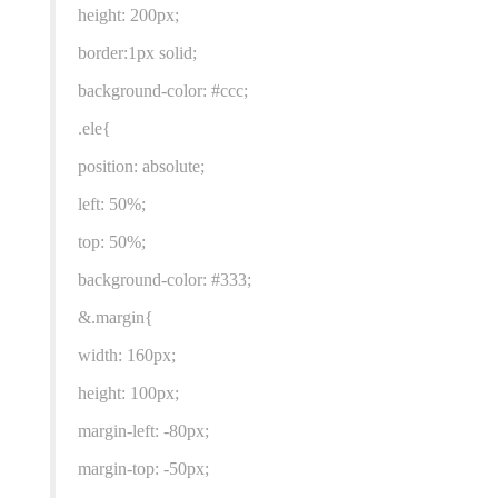
height: 200px;
border:1px solid;
background-color: #ccc;
.ele{
position: absolute;
left: 50%;
top: 50%;
background-color: #333;
&.margin{
width: 160px;
height: 100px;
margin-left: -80px;
margin-top: -50px;