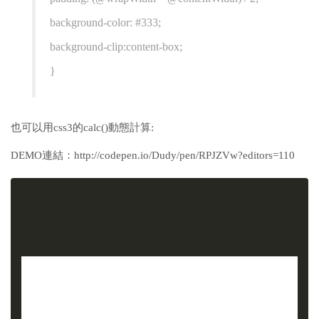
background-color: #333;
background-clip:content-box;
}
也可以用css3的calc()動態計算:
DEMO連結：http://codepen.io/Dudy/pen/RPJZVw?editors=110