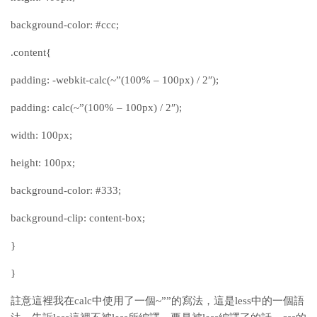
background-color: #ccc;
.content{
padding: -webkit-calc(~”(100% – 100px) / 2″);
padding: calc(~”(100% – 100px) / 2″);
width: 100px;
height: 100px;
background-color: #333;
background-clip: content-box;
}
}
註意這裡我在calc中使用了一個~””的寫法，這是less中的一個語