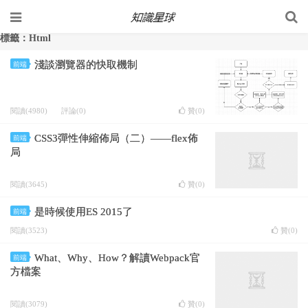
標籤：Html
淺談瀏覽器的快取機制
前端
閱讀(4980)
評論(0)
贊(
0
)
CSS3彈性伸縮佈局（二）——flex佈
前端
局
閱讀(3645)
贊(
0
)
是時候使用ES 2015了
前端
閱讀(3523)
贊(
0
)
What、Why、How？解讀Webpack官
前端
方檔案
閱讀(3079)
贊(
0
)