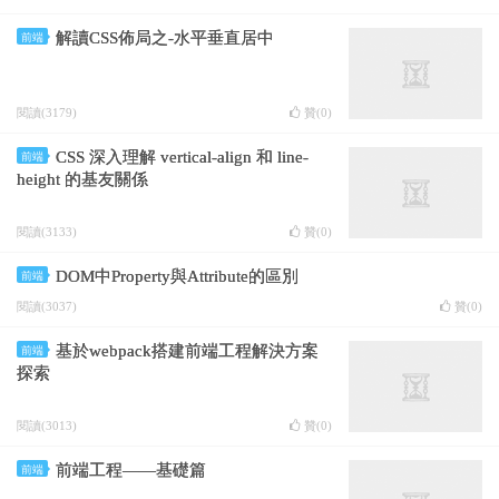
解讀CSS佈局之-水平垂直居中
前端
閱讀(3179)
贊(
0
)
CSS 深入理解 vertical-align 和 line-
前端
height 的基友關係
閱讀(3133)
贊(
0
)
DOM中Property與Attribute的區別
前端
閱讀(3037)
贊(
0
)
基於webpack搭建前端工程解決方案
前端
探索
閱讀(3013)
贊(
0
)
前端工程——基礎篇
前端