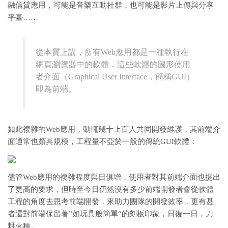
融信貸應用，可能是音樂互動社群，也可能是影片上傳與分享
平臺……
從本質上講，所有Web應用都是一種執行在
網頁瀏覽器中的軟體，這些軟體的圖形使用
者介面（Graphical User Interface，簡稱GUI）
即為前端。
如此複雜的Web應用，動輒幾十上百人共同開發維護，其前端介
面通常也頗具規模，工程量不亞於一般的傳統GUI軟體：
儘管Web應用的複雜程度與日俱增，使用者對其前端介面也提出
了更高的要求，但時至今日仍然沒有多少前端開發者會從軟體
工程的角度去思考前端開發，來助力團隊的開發效率，更有甚
者還對前端保留著”如玩具般簡單“的刻板印象，日復一日，刀
耕火種。