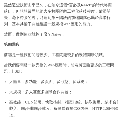
雖然這些技術由來已久，在如今這個“言必及React”的時代略顯
落伍，但想想業界的絕大多數團隊的工程化落後程度，放眼望
去，毫不誇張的說，能達到第三階段的前端團隊已屬於高階行
列，基本具備了開發維護一般規模Web應用的能力。
然而，做到這些就夠了麼？Naive！
第四階段
前端是一種技術問題較少、工程問題較多的軟體開發領域。
當我們要開發一款完整的Web應用時，前端將面臨更多的工程問
題，比如：
大體量：多功能、多頁面、多狀態、多系統；
大規模：多人甚至多團隊合作開發；
高效能：CDN部署、快取控制、檔案指紋、快取復用、請求合
載入、同步/非同步載入、移動端首屏CSS內嵌、HTTP 2.0服
送。