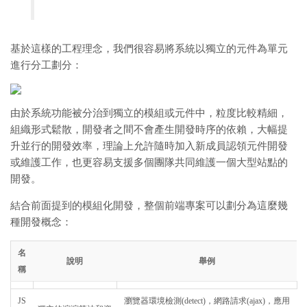
基於這樣的工程理念，我們很容易將系統以獨立的元件為單元
進行分工劃分：
由於系統功能被分治到獨立的模組或元件中，粒度比較精細，
組織形式鬆散，開發者之間不會產生開發時序的依賴，大幅提
升並行的開發效率，理論上允許隨時加入新成員認領元件開發
或維護工作，也更容易支援多個團隊共同維護一個大型站點的
開發。
結合前面提到的模組化開發，整個前端專案可以劃分為這麼幾
種開發概念：
名
說明
舉例
稱
JS
瀏覽器環境檢測(detect)，網路請求(ajax)，應用