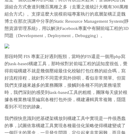
源組合方式會達到幾百萬種之多（去重之後統計大概有300萬種
組合方式）。支撐這麼大規模前端專案執行的底層架構正是魏
博士在那次演講中分享的Static Resource Management System(靜
態資源管理系統)，用以解決Facebook專案中有關前端工程的3D
問題（Development，Deployment，Debugging）。
那段時間 FIS 專案正好遇到瓶頸，當時的FIS還是一個用php寫
的task-based構建工具，那時候對於前端工程的認知度很低，覺
得前端構建不就是幾個壓縮最佳化校驗打包任務的組合嗎，寫
好流程排程，就針對不同需求寫外掛唄，看似非常簡單。但當
我們支撐越來越多的業務團隊，接觸到各種不同的業務場景
時，我們深刻的感受到task-based工具的粗糙，團隊每天疲於根
據各種業務場景編寫各種打包外掛，構建邏輯異常複雜，隱隱
看到不可控的跡象。
我們很快意識到把基礎架構放到構建工具中實現是一件很愚蠢
的事，試圖依靠構建工具實現各種最佳化策略使得構建變成了
一個巨大的黑盒，一旦發生問題，定位起來非常困難，而且每