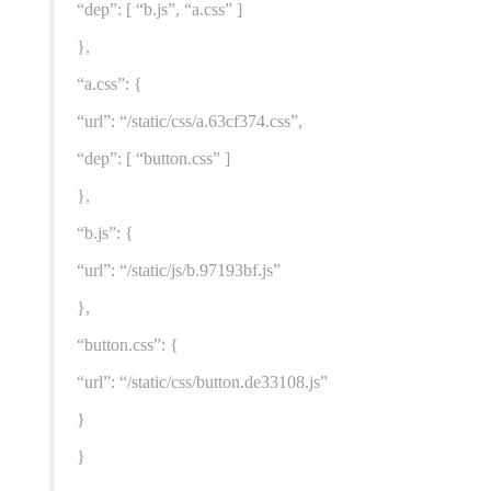
“dep”: [ “b.js”, “a.css” ]
},
“a.css”: {
“url”: “/static/css/a.63cf374.css”,
“dep”: [ “button.css” ]
},
“b.js”: {
“url”: “/static/js/b.97193bf.js”
},
“button.css”: {
“url”: “/static/css/button.de33108.js”
}
}