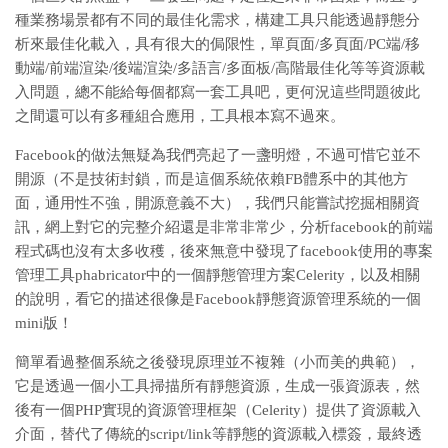
種業務場景都有不同的最佳化需求，構建工具只能透過靜態分
析來最佳化載入，具有很大的侷限性，單頁面/多頁面/PC端/移
動端/前端渲染/後端渲染/多語言/多面板/高階最佳化等等資源載
入問題，總不能給每個都寫一套工具吧，更何況這些問題彼此
之間還可以有多種組合應用，工具根本寫不過來。
Facebook的做法無疑為我們亮起了一盞明燈，不過可惜它並不
開源（不是技術封鎖，而是這個系統依賴FB體系中的其他方
面，通用性不強，開源意義不大），我們只能嘗試挖掘相關資
訊，網上對它的完整介紹還是非常非常少，分析facebook的前端
程式碼也沒有太多收穫，後來無意中發現了facebook使用的專案
管理工具phabricator中的一個靜態管理方案Celerity，以及相關
的說明，看它的描述很像是Facebook靜態資源管理系統的一個
mini版！
簡單看過整個系統之後發現原理並不複雜（小而美的典範），
它是透過一個小工具掃描所有靜態資源，生成一張資源表，然
後有一個PHP實現的資源管理框架（Celerity）提供了資源載入
介面，替代了傳統的script/link等靜態的資源載入標簽，最終透