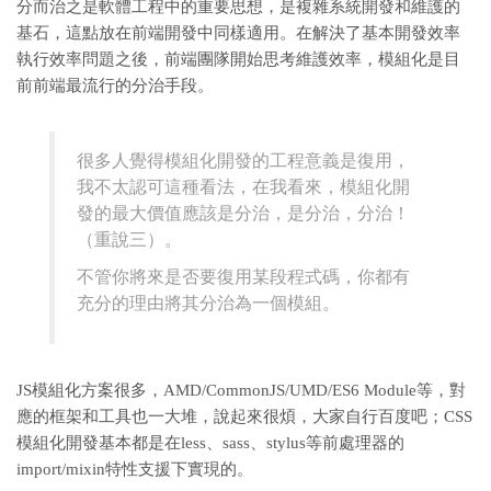
分而治之是軟體工程中的重要思想，是複雜系統開發和維護的
基石，這點放在前端開發中同樣適用。在解決了基本開發效率
執行效率問題之後，前端團隊開始思考維護效率，模組化是目
前前端最流行的分治手段。
很多人覺得模組化開發的工程意義是復用，
我不太認可這種看法，在我看來，模組化開
發的最大價值應該是分治，是分治，分治！
（重說三）。
不管你將來是否要復用某段程式碼，你都有
充分的理由將其分治為一個模組。
JS模組化方案很多，AMD/CommonJS/UMD/ES6 Module等，對
應的框架和工具也一大堆，說起來很煩，大家自行百度吧；CSS
模組化開發基本都是在less、sass、stylus等前處理器的
import/mixin特性支援下實現的。