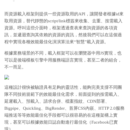
而資源載入框架則提供一些資源取用的API，讓開發者根據id來
取用資源，替代靜態的script/link標簽來收集、去重、按需載入
資源。呼叫這些介面時，框架透過查表來查詢資源的各項資
訊，並遞迴查詢其依賴的資源的資訊，然後我們可以在這個過
程中實現各種效能最佳化演演算法來“智慧”載入資源。
根據業務場景的不同，載入框架可以在瀏覽器中用JS實現，也
可以是後端模板引擎中用服務端語言實現，甚至二者的組合，
不一而足。
這種設計很快被驗證具有足夠的靈活性，能夠完美支撐不同團
隊不同技術規範下的效能最佳化需求，前面提到的按需載入、
延遲載入、預載入、請求合併、檔案指紋、CDN部署、
Bigpipe、Quickling、BigRender、首屏CSS內嵌、HTTP 2.0服務
端推送等等效能最佳化手段都可以很容易的在這種架構上實
現，甚至可以根據效能日誌自動進行最佳化（Facebook已實
現）。