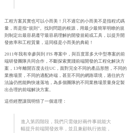
工程方案其實也可以小而美！只不過它的小而美不是指程式碼
量，而是指“規則”。找到問題的根源，用最少最簡單明瞭的規
則制定出最容易遵守最容易理解的開發規範或工具，以提升開
發效率和工程質量，這同樣是小而美的典範！
2011年我有幸參與到 FIS 專案中，與百度眾多大中型專案的前
端研發團隊共同合作，不斷探索實踐前端開發的工程化解決方
案，13年離開百度去往UC，面對完全不同的產品形態，不同的
業務場景，不同的適配終端，甚至不同的網路環境，過往的方
法論仍然能夠快速落地，為多個團隊的不同業務場景量身定製
出合理的前端解決方案。
這些經歷讓我明悟了一個道理：
進入第四階段，我們只需做好兩件事就能大
幅提升前端開發效率，並且兼顧執行效能，