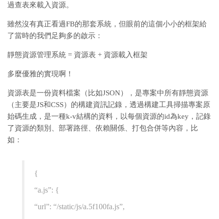
過查表來載入資源。
雖然沒有真正看過FB的那套系統，但眼前的這個小小的框架給
了當時的我們足夠多的啟示：
靜態資源管理系統 = 資源表 + 資源載入框架
多麼優雅的實現啊！
資源表是一份資料檔案（比如JSON），是專案中所有靜態資源
（主要是JS和CSS）的構建資訊記錄，透過構建工具掃描專案原
始碼生成，是一種k-v結構的資料，以每個資源的id為key，記錄
了資源的類別、部署路徑、依賴關係、打包合併等內容，比
如：
{
“a.js”: {
“url”: “/static/js/a.5f100fa.js”,