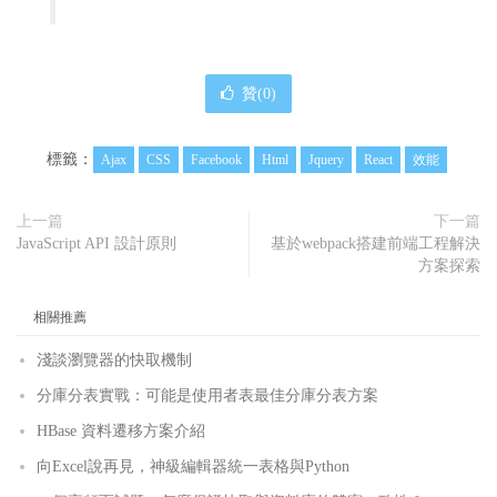
贊(
0
)
標籤：
Ajax
CSS
Facebook
Html
Jquery
React
效能
上一篇
下一篇
JavaScript API 設計原則
基於webpack搭建前端工程解決
方案探索
相關推薦
淺談瀏覽器的快取機制
分庫分表實戰：可能是使用者表最佳分庫分表方案
HBase 資料遷移方案介紹
向Excel說再見，神級編輯器統一表格與Python