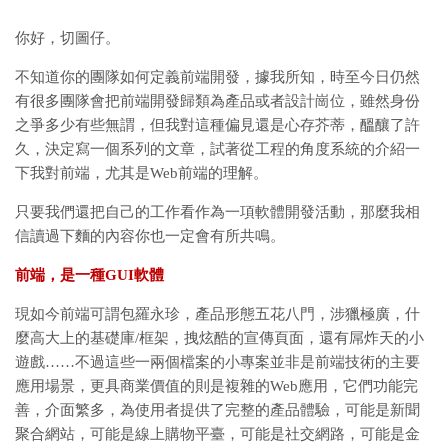
你好，切圖仔。
不知道你的團隊如何定義前端開發，據我所知，時至今日仍然
有很多團隊會把前端開發歸類為產品或者設計崗位，雖然身份
之爭多少有些無謂，但我對這種偏見還是心存芥蒂，醞釀了許
久，決定寫一個系列的文章，試著從工程的角度系統的介紹一
下我對前端，尤其是Web前端的理解。
只要我們還把自己的工作看作為一項軟體開發活動，那麼我相
信讀過下麵的內容你也一定會有所共鳴。
前端，是一種GUI軟體
現如今前端可謂包羅永珍，產品形態五花八門，涉獵極廣，什
麼高大上的基礎庫/框架，拽炫酷的宣傳頁面，還有屌炸天的小
遊戲……不過這些一兩個檔案的小專案並非是前端技術的主要
應用場景，更具商業價值的則是複雜的Web應用，它們功能完
善，介面繁多，為使用者提供了完整的產品體驗，可能是新聞
聚合網站，可能是線上購物平臺，可能是社交網路，可能是金