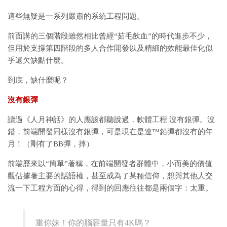
這些無疑是一系列嚴肅的系統工程問題。
前面講的三個階段雖然相比曾經“茹毛飲血”的時代進步不少，
但用於支撐第四階段的多人合作開發以及精細的效能最佳化似
乎還欠缺點什麼。
到底，缺什麼呢？
沒有銀彈
讀過《人月神話》的人應該都聽說過，軟體工程 沒有銀彈。沒
錯，前端開發同樣沒有銀彈，可是現在是連™鉛彈都沒有的年
月！（剛有了BB彈，摔）
前端歷來以“簡單”著稱，在前端開發者群體中，小而美的價值
觀佔據著主要的話語權，甚至成為了某種信仰，想與其他人交
流一下工程方面的心得，得到的回應往往都是兩個字：太重。
重你妹！你的腦容量只有4K嗎？