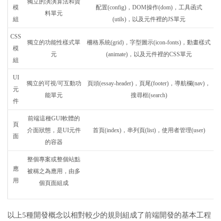
獨立的演演算法和資
模
配置(config)，DOM操作(dom)，工具函式
料單元
組
(utils)，以及元件裡的JS單元
CSS
獨立的功能性樣式單
柵格系統(grid)，字型圖示(icon-fonts)，動畫樣式
模
元
(animate)，以及元件裡的CSS單元
組
UI
獨立的可視/可互動功
頁頭(essay-header)，頁尾(footer)，導航欄(nav)，
元
能單元
搜尋框(search)
件
前端這種GUI軟體的
頁
介面狀態，是UI元件
首頁(index)，串列頁(list)，使用者管理(user)
面
的容器
整個專案或整個站點
應
被稱之為應用，由多
用
個頁面組成
以上5種開發概念以相對較少的規則組成了前端開發的基本工程