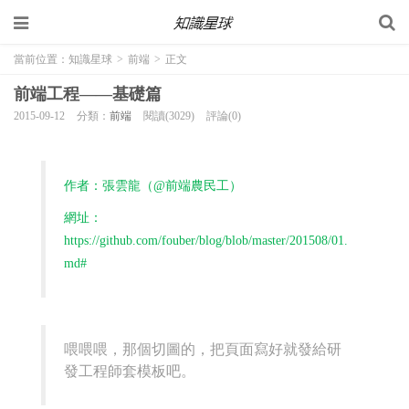
當前位置：
知識星球
>
前端
>
正文
前端工程——基礎篇
2015-09-12
分類：
前端
閱讀(3029)
評論(0)
作者：張雲龍（@前端農民工）
網址：
https://github.com/fouber/blog/blob/master/201508/01.
md#
喂喂喂，那個切圖的，把頁面寫好就發給研
發工程師套模板吧。