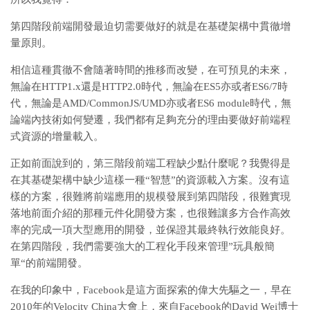
第四階段前端開發最迫切需要做好的就是在基礎架構中貫徹增
量原則。
相信這種貫徹不會隨著時間的推移而改變，在可預見的未來，
無論在HTTP1.x還是HTTP2.0時代，無論在ES5亦或者ES6/7時
代，無論是AMD/CommonJS/UMD亦或者ES6 module時代，無
論端內技術如何變遷，我們都有足夠充分的理由要做好前端程
式資源的增量載入。
正如前面說到的，第三階段前端工程缺少點什麼呢？我覺得是
在其基礎架構中缺少這樣一種“智慧”的資源載入方案。沒有這
樣的方案，很難將前端應用的規模發展到第四階段，很難實現
落地前面介紹的那種元件化開發方案，也很難讓多方合作高效
率的完成一項大型應用的開發，並保證其最終執行效能良好。
在第四階段，我們需要強大的工程化手段來管理”玩具般簡
單“的前端開發。
在我的印象中，Facebook是這方面探索的偉大先驅之一，早在
2010年的Velocity China大會上，來自Facebook的David Wei博士