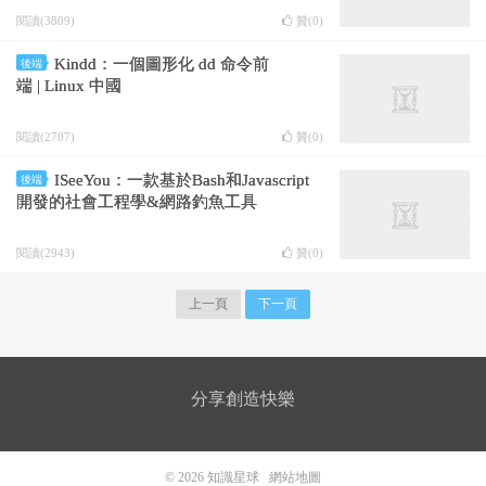
閱讀(3809)
贊(
0
)
Kindd：一個圖形化 dd 命令前
後端
端 | Linux 中國
閱讀(2707)
贊(
0
)
ISeeYou：一款基於Bash和Javascript
後端
開發的社會工程學&網路釣魚工具
閱讀(2943)
贊(
0
)
上一頁
下一頁
分享創造快樂
© 2026
知識星球
網站地圖