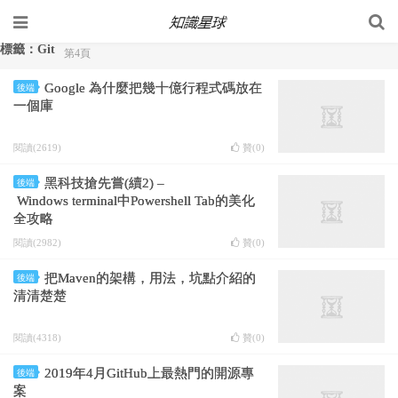
標籤：Git
第4頁
Google 為什麼把幾十億行程式碼放在
後端
一個庫
閱讀(2619)
贊(
0
)
黑科技搶先嘗(續2) –
後端
Windows terminal中Powershell Tab的美化
全攻略
閱讀(2982)
贊(
0
)
把Maven的架構，用法，坑點介紹的
後端
清清楚楚
閱讀(4318)
贊(
0
)
2019年4月GitHub上最熱門的開源專
後端
案