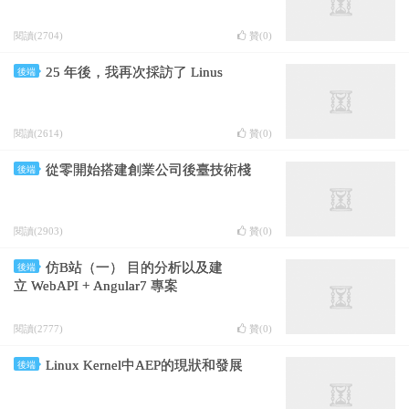
閱讀(2704)
贊(
0
)
25 年後，我再次採訪了 Linus
後端
閱讀(2614)
贊(
0
)
從零開始搭建創業公司後臺技術棧
後端
閱讀(2903)
贊(
0
)
仿B站（一） 目的分析以及建
後端
立 WebAPI + Angular7 專案
閱讀(2777)
贊(
0
)
Linux Kernel中AEP的現狀和發展
後端