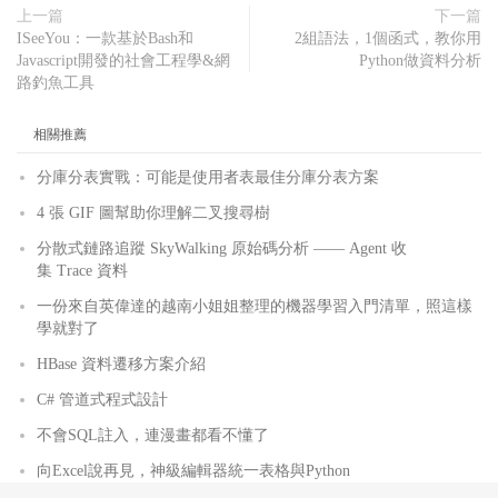
上一篇
下一篇
ISeeYou：一款基於Bash和
2組語法，1個函式，教你用
Javascript開發的社會工程學&網
Python做資料分析
路釣魚工具
相關推薦
分庫分表實戰：可能是使用者表最佳分庫分表方案
4 張 GIF 圖幫助你理解二叉搜尋樹
分散式鏈路追蹤 SkyWalking 原始碼分析 —— Agent 收
集 Trace 資料
一份來自英偉達的越南小姐姐整理的機器學習入門清單，照這樣
學就對了
HBase 資料遷移方案介紹
C# 管道式程式設計
不會SQL註入，連漫畫都看不懂了
向Excel說再見，神級編輯器統一表格與Python