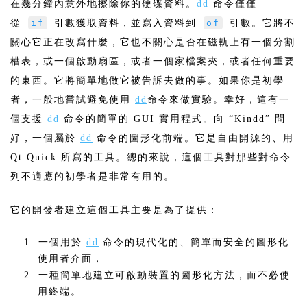
在幾分鐘內意外地擦除你的硬碟資料。
dd
命令僅僅
從
if
引數獲取資料，並寫入資料到
of
引數。它將不
關心它正在改寫什麼，它也不關心是否在磁軌上有一個分割
槽表，或一個啟動扇區，或者一個家檔案夾，或者任何重要
的東西。它將簡單地做它被告訴去做的事。如果你是初學
者，一般地嘗試避免使用
dd
命令來做實驗。幸好，這有一
個支援
dd
命令的簡單的 GUI 實用程式。向 “Kindd” 問
好，一個屬於
dd
命令的圖形化前端。它是自由開源的、用
Qt Quick 所寫的工具。總的來說，這個工具對那些對命令
列不適應的初學者是非常有用的。
它的開發者建立這個工具主要是為了提供：
1. 一個用於
dd
命令的現代化的、簡單而安全的圖形化
使用者介面，
2. 一種簡單地建立可啟動裝置的圖形化方法，而不必使
用終端。