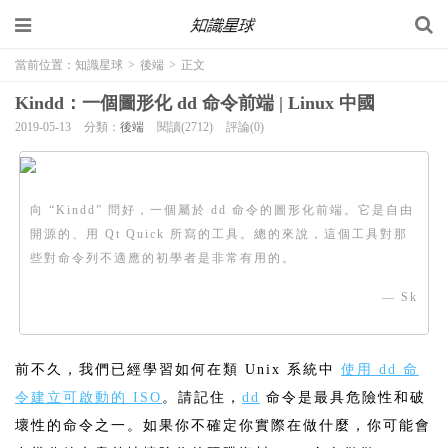
當前位置：
知識星球
>
後端
>
正文
Kindd：一個圖形化 dd 命令前端 | Linux 中國
2019-05-13
分類：
後端
閱讀(2712)
評論(0)
向 “Kindd” 問好，一個屬於 dd 命令的圖形化前端。它是自由
開源的、用 Qt Quick 所寫的工具。總的來說，這個工具對那
些對命令列不適應的初學者是非常有用的。
— Sk
前不久，我們已經學習如何在類 Unix 系統中
使用 dd 命
令建立可啟動的 ISO
。請記住，
dd
命令是最具危險性和破
壞性的命令之一。如果你不確定你實際在做什麼，你可能會