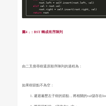
        root.left = self.insert(root.left, val)

elif
 val > root.val:

        root.right = self.insert(root.right, val)

return
 root
圖4 ↓：
BST 轉成有序陣列
由
二叉搜尋樹還原
順序陣列的過程為：
如果樹節點不為空：
遞迴遍歷左子樹的節點，將相關的val儲存在lis