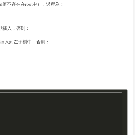
al值不存在在root中），過程為：
節點插入，否則：
插入到左子樹中，否則：