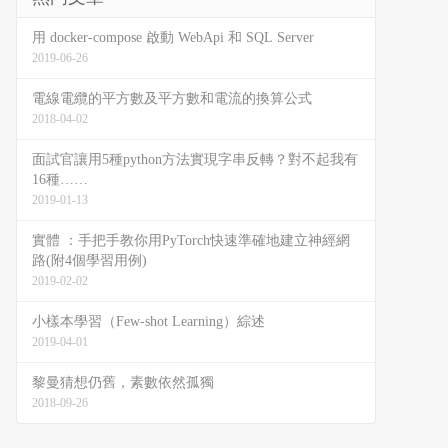
用 docker-compose 啟動 WebApi 和 SQL Server
2019-06-26
電線電纜的平方數及平方數和電流的換算公式
2018-04-02
面試官讓用5種python方法實現字串反轉？對不起我有
16種……
2019-01-13
實體 ：手把手教你用PyTorch快速準確地建立神經網
路(附4個學習用例)
2019-02-02
小樣本學習（Few-shot Learning）綜述
2019-04-01
黎曼猜想仍舊，素數依然孤獨
2018-09-26