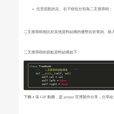
任意節點的左、右子樹也分別為二叉
搜尋
樹；
二叉
搜尋
樹相比於其他資料結構的優勢在於查詢、插
二叉搜尋樹的節點資料結構如下：
class
TreeNode
:
'''   二叉搜尋樹節點構造    '''
def
__init__
(self, val)
:
        self.val = val

        self.left = 
None
        self.right = 
None
下麵 4 張 GIF 動圖，是 penjee 官博製作分享，
分享給