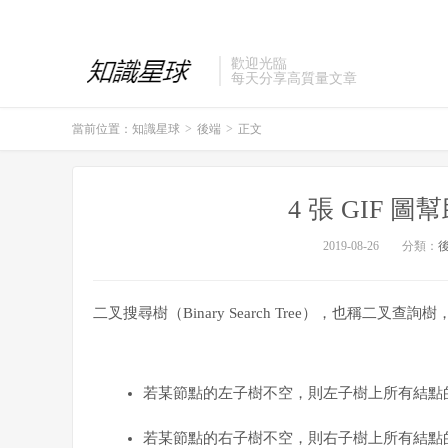
歡迎光臨
每天分享高質量文章
當前位置：
知識星球
>
後端
>
正文
4 張 GIF
2019-08-26
分類：
二叉搜尋樹（Binary Search Tree），也稱二
若某節點的左子樹不空，則左子樹上所有結點
若
某
節點的右子樹不空，則右子樹上所有結點