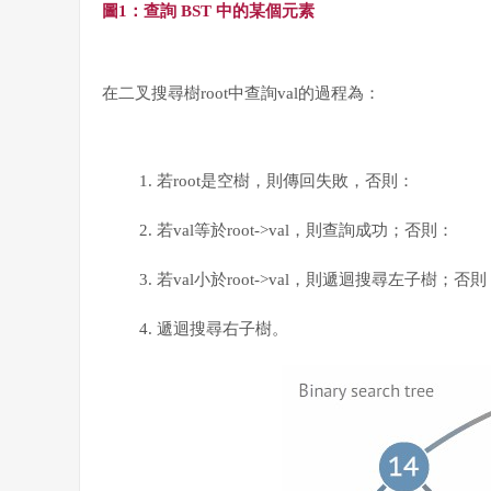
圖1：
查詢 BST 中的某個元素
在二叉搜尋樹root中查詢val的過程為：
若root是空樹，則傳回失敗，否則：
若val等於root
->
val，則查詢成功；
否則：
若val小於
root
->
val
，則遞迴搜尋左子樹；
否則
遞迴
搜尋右子樹。