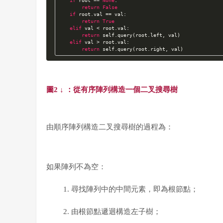
if
 root == 
None
:

return
False
if
 root.val == val:

return
True
elif
 val < root.val:

return
 self.query(root.left, val)

elif
 val > root.val:

return
 self.query(root.right, val)
圖2 ↓ ：
從有序陣列構造一個二叉搜尋樹
由順序陣列構造二叉搜尋樹的過程為：
如果陣列不為空：
尋找陣列中的中間元素，即為根節點；
由根節點遞迴構造左子樹；