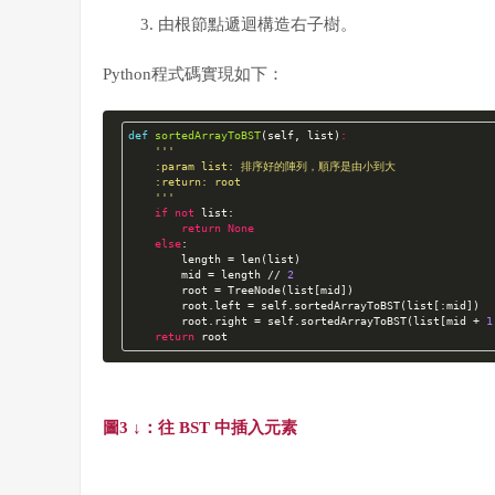
由
根節點遞迴構造右子樹。
Python程式碼實現如下：
def
sortedArrayToBST
(self, list)
:
'''

    :param list: 排序好的陣列，順序是由小到大

    :return: root

    '''
if
not
 list:

return
None
else
:

        length = len(list)

        mid = length // 
2
        root = TreeNode(list[mid])

        root.left = self.sortedArrayToBST(list[:mid])

        root.right = self.sortedArrayToBST(list[mid + 
1
return
 root
圖3 ↓：
往 BST 中插入元素