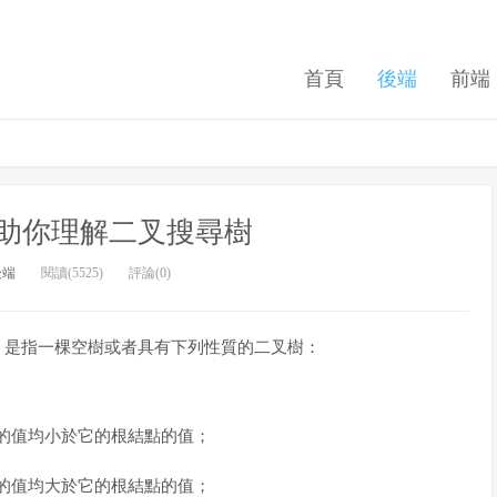
首頁
後端
前端
 圖幫助你理解二叉搜尋樹
後端
閱讀(5525)
評論(0)
叉查詢樹，是指一棵空樹或者具有下列性質的二叉樹：
的值均小於它的根結點的值；
的值均大於它的根結點的值；