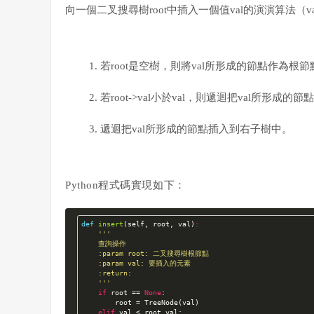
向一個二叉搜尋樹root中插入一個值val的演演算法（v
若root是空樹，則將val所形成的節點作為根
若root->val小於val，
則遞迴把
val
所
形成的
節
點
遞迴
把
val
所
形成的
節
點
插入到右子樹中。
Python程式碼實現如下：
def
insert
(self, root, val)
:
'''

    查詢操作

    :param root: 二叉搜尋樹根節點

    :param val: 要插入的元素

    :return:

    '''
if
 root == 
None
:

        root = TreeNode(val)

elif
 val < root.val:
