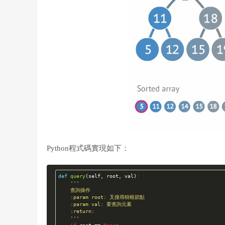
Python程式碼實現如下：
def
query
(self, root, val)
:
'''

    查詢操作

    :param root: 叉搜尋樹根節點

    :param val: 要查詢元素

    :return:

    '''