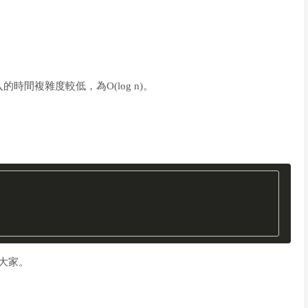
入的時間複雜度較低，
為O(log n)。
大家。