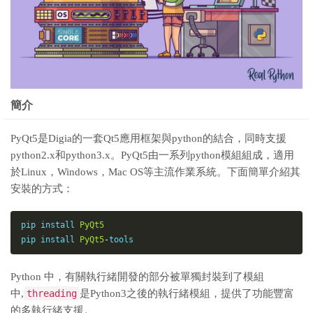
簡介
PyQt5是Digia的一套Qt5應用框架與python的結合，同時支援
python2.x和python3.x。PyQt5由一系列python模組組成，適用
於Linux，Windows，Mac OS等主流作業系統。下面簡單介紹其
安裝的方式：
pip 
install
PyQt5
pip 
install
PyQt5
-
tools
Python 中，有關執行緒開發的部分被單獨封裝到了模組
中,
threading
是Python3之後的執行緒模組，提供了功能豐富
的多執行緒支援。