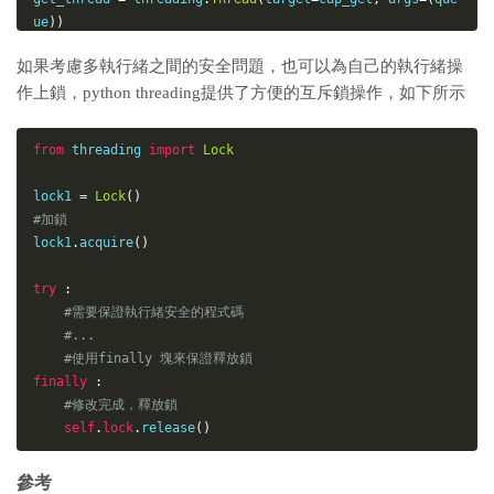
ue
)
)
get_thread
.
setDaemon
(
True
)
# 把子程序設定為守護執行緒，必
如果考慮多執行緒之間的安全問題，也可以為自己的執行緒操
須在start()之前設定
作上鎖，python threading提供了方便的互斥鎖操作，如下所示
get_thread
.
start
(
)
from
 threading 
import
Lock
lock1 
=
Lock
(
)
#加鎖
lock1
.
acquire
(
)
try
:
#需要保證執行緒安全的程式碼
#...
#使用finally 塊來保證釋放鎖
finally
:
#修改完成，釋放鎖
self
.
lock
.
release
(
)
參考