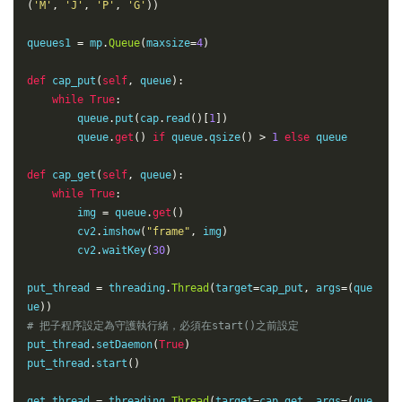
(
'M'
,
'J'
,
'P'
,
'G'
)
)
queues1 
=
 mp
.
Queue
(
maxsize
=
4
)
def
cap_put
(
self
,
 queue
)
:
while
True
:
        queue
.
put
(
cap
.
read
(
)
[
1
]
)
        queue
.
get
(
)
if
 queue
.
qsize
(
)
>
1
else
 queue

def
cap_get
(
self
,
 queue
)
:
while
True
:
        img 
=
 queue
.
get
(
)
        cv2
.
imshow
(
"frame"
,
 img
)
        cv2
.
waitKey
(
30
)
put_thread 
=
 threading
.
Thread
(
target
=
cap_put
,
 args
=
(
que
ue
)
)
# 把子程序設定為守護執行緒，必須在start()之前設定
put_thread
.
setDaemon
(
True
)
put_thread
.
start
(
)
get_thread 
=
 threading
.
Thread
(
target
=
cap_get
,
 args
=
(
que