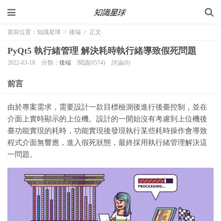
當前位置：
知識星球
>
後端
>
正文
PyQt5 執行緒管理 解決耗時執行緒導致假死問題
2022-03-18
分類：
後端
閱讀(6574)
評論(0)
前言
由於專案需求，需要設計一款目標檢測後進行後臺控制，並在
介面上實時顯示的上位機。設計的一開始沒有考慮到上位機後
臺功能實現的耗時，功能實現後發現執行某些耗時操作會導致
程式介面無響應，進入假死狀態，最終採用執行緒管理解決這
一問題。