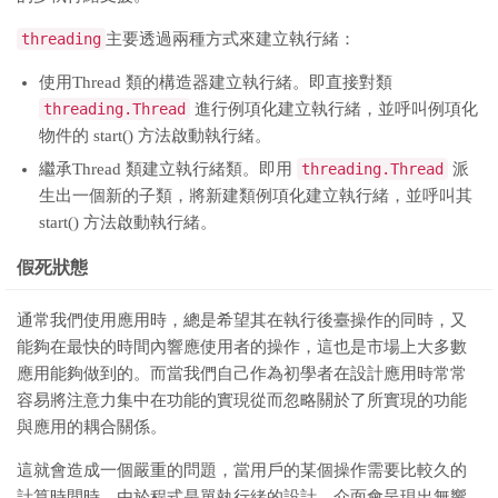
threading
主要透過兩種方式來建立執行緒：
使用Thread 類的構造器建立執行緒。即直接對類
threading.Thread
進行例項化建立執行緒，並呼叫例項化
物件的 start() 方法啟動執行緒。
繼承Thread 類建立執行緒類。即用
threading.Thread
派
生出一個新的子類，將新建類例項化建立執行緒，並呼叫其
start() 方法啟動執行緒。
假死狀態
通常我們使用應用時，總是希望其在執行後臺操作的同時，又
能夠在最快的時間內響應使用者的操作，這也是市場上大多數
應用能夠做到的。而當我們自己作為初學者在設計應用時常常
容易將注意力集中在功能的實現從而忽略關於了所實現的功能
與應用的耦合關係。
這就會造成一個嚴重的問題，當用戶的某個操作需要比較久的
計算時間時，由於程式是單執行緒的設計，介面會呈現出無響