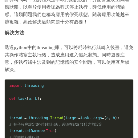
應狀態，以至於使用者認為程式停止執行，降低使用的體驗
感。這類問題我們也稱為應用的假死狀態。隨著應用功能越來
越複雜，高效解決這類問題十分有必要！
解決方法
透過python中的threading庫，可以將耗時執行緒轉入後臺，避免
其操作堵塞主執行緒，造成應用進入假死狀態。同時還要注
意，多執行緒中涉及到的記憶體的安全問題，可以使用互斥鎖
解決。
import
 threading

def
task
(
a
,
 b
)
:
···
thread 
=
 threading
.
Thread
(
target
=
task
,
 args
=
(
a
,
 b
)
)
# 把子程序設定為守護執行緒，必須在start()之前設定
thread
.
setDaemon
(
True
)
# 開始執行執行緒