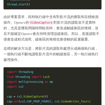
thread
.
start
(
)
由於專案需求，耗時執行緒中含有對影片流的獲取和目標檢測
操作。Opencv的
VideoCapture
對影片流的讀取並不是實時
的，尤其是獲取間隔時間較長時，會造成幀緩衝區的堆積，並
且不能確定Opencv會在何時清理該緩衝區。所以，直接讀取不
僅會造成程式假死，緩衝區的堆積也會使幀的延遲嚴重。
這裡的解決方法是，將影片流的讀取和處理分成兩個執行緒，
一個執行緒不斷地讀取影片流中的幀緩衝區，另一執行緒執行
處理操作。
import
from
 threading 
import
Lock
import
 multiprocessing 
as
import
 cv2

cap 
=
 cv2
.
VideoCapture
(
0
)
cap
.
set
(
cv2
.
CAP_PROP_FOURCC
,
 cv2
.
VideoWriter_fourcc