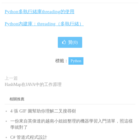
Python多執行緒庫threading的使用
Python內建庫：threading（多執行緒）
贊(
0
)
標籤：
Python
上一篇
HashMap在JAVA中的工作原理
相關推薦
4 張 GIF 圖幫助你理解二叉搜尋樹
一份來自英偉達的越南小姐姐整理的機器學習入門清單，照這樣
學就對了
C# 管道式程式設計