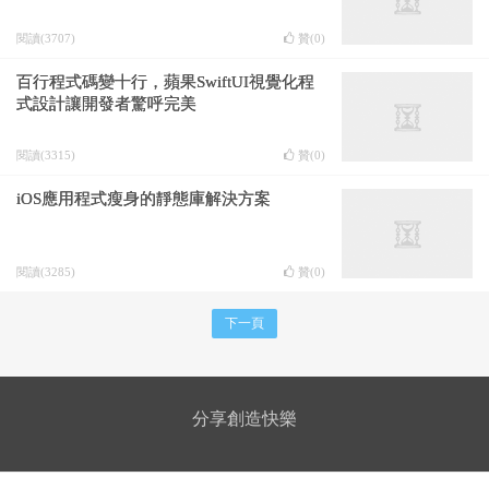
閱讀(3707)
贊(
0
)
百行程式碼變十行，蘋果SwiftUI視覺化程
式設計讓開發者驚呼完美
閱讀(3315)
贊(
0
)
iOS應用程式瘦身的靜態庫解決方案
閱讀(3285)
贊(
0
)
下一頁
分享創造快樂