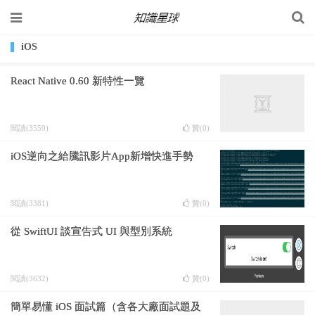
iOS
React Native 0.60 新特性一覽
閱讀(3559)
贊(
0
)
iOS逆向之給騰訊影片App新增快進手勢
閱讀(3381)
贊(
0
)
從 SwiftUI 談宣告式 UI 與型別系統
閱讀(3632)
贊(
0
)
簡單易懂 iOS 面試篇（含各大廠面試題及