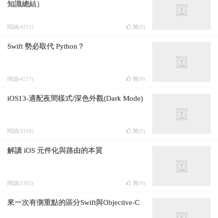
知識總結）
閱讀(4251)
贊(
0
)
Swift 勢必取代 Python？
閱讀(4277)
贊(
0
)
iOS13-適配夜間樣式/深色外觀(Dark Mode)
閱讀(3316)
贊(
0
)
解讀 iOS 元件化與路由的本質
閱讀(3302)
贊(
0
)
來一次有側重點的區分Swift與Objective-C