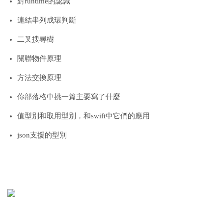
對runtime的認識
連結串列成環判斷
二叉搜尋樹
關聯物件原理
方法交換原理
你部落格中挑一篇主要寫了什麼
值型別和取用型別，和swift中它們的應用
json支援的型別