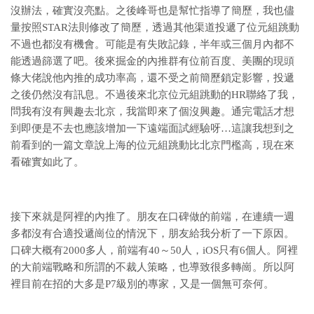
沒辦法，確實沒亮點。之後峰哥也是幫忙指導了簡歷，我也儘
量按照STAR法則修改了簡歷，透過其他渠道投遞了位元組跳動
不過也都沒有機會。可能是有失敗記錄，半年或三個月內都不
能透過篩選了吧。後來掘金的內推群有位前百度、美團的現頭
條大佬說他內推的成功率高，還不受之前簡歷鎖定影響，投遞
之後仍然沒有訊息。不過後來北京位元組跳動的HR聯絡了我，
問我有沒有興趣去北京，我當即來了個沒興趣。通完電話才想
到即便是不去也應該增加一下遠端面試經驗呀…這讓我想到之
前看到的一篇文章說上海的位元組跳動比北京門檻高，現在來
看確實如此了。
接下來就是阿裡的內推了。朋友在口碑做的前端，在連續一週
多都沒有合適投遞崗位的情況下，朋友給我分析了一下原因。
口碑大概有2000多人，前端有40～50人，iOS只有6個人。阿裡
的大前端戰略和所謂的不裁人策略，也導致很多轉崗。所以阿
裡目前在招的大多是P7級別的專家，又是一個無可奈何。