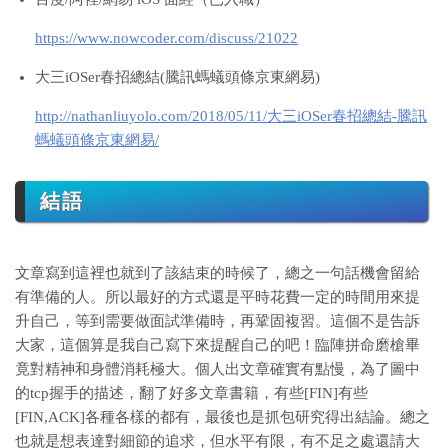
https://www.nowcoder.com/discuss/21022
大三iOSer春招總結(騰訊螞蟻頭條京東網易)
http://nathanliuyolo.com/2018/05/11/大三iOSer春招總結-騰訊
螞蟻頭條京東網易/
結語
文章寫到這裡也就到了該結束的時候了，總之一句話機會留給
有準備的人。所以最好的方式還是平時花費一定的時間用來提
升自己，等到需要做面試準備時，再鞏固複習。這個不是告訴
大家，這個算是我自己寫下來提醒自己的吧！臨陣拼命磨槍畢
竟對精神和身體消耗極大。個人出文章確實有點慢，為了圖中
的tcp握手的描述，翻了好多文章書籍，有些[FIN]有些
[FIN,ACK]各種各樣的都有，最後也是抓包研究得出結論。總之
也就是想表達對細節的追求，但水平有限，有不足之處還請大