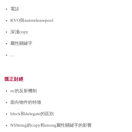
電話
KVO與autoreleasepool
深淺copy
屬性關鍵字
…
匯正財經
oc的反射機制
面向物件的特徵
block和delegate的區別
NSString的copy和strong屬性關鍵字的影響