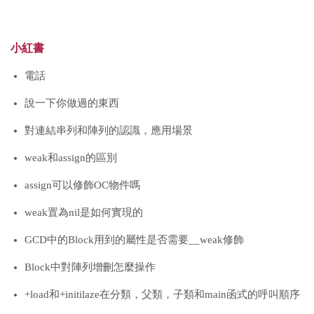
小紅書
電話
說一下你做過的東西
對連結串列和陣列的認識，應用場景
weak和assign的區別
assign可以修飾OC物件嗎
weak置為nil是如何實現的
GCD中的Block用到的屬性是否需要__weak修飾
Block中對陣列增刪怎麼操作
+load和+initilaze在分類，父類，子類和main函式的呼叫順序