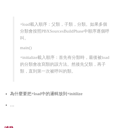
+load載入順序：父類，子類，分類。如果多個
分類會按照PBXSourcesBuildPhase中順序逐個呼
叫。
main()
+initialize載入順序：首先有分類時，最後被load
的分類會改寫類的該方法。然後先父類，再子
類，直到第一次被呼叫的類。
為什麼要把+load中的邏輯放到+initilize
…