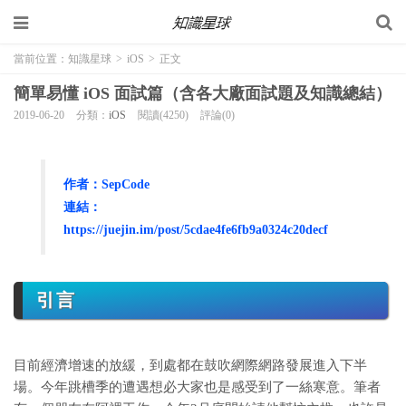
當前位置：
知識星球
>
iOS
>
正文
簡單易懂 iOS 面試篇（含各大廠面試題及知識總結）
2019-06-20
分類：
iOS
閱讀(4250)
評論(0)
作者：SepCode
連結：
https://juejin.im/post/5cdae4fe6fb9a0324c20decf
引言
目前經濟增速的放緩，到處都在鼓吹網際網路發展進入下半
場。今年跳槽季的遭遇想必大家也是感受到了一絲寒意。筆者