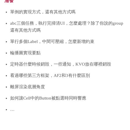
浦發
單例的實現方式，還有其他方式嗎
abc三個任務，執行完掃清UI，怎麼處理？除了你說的group
還有其他方式嗎
單行多個Label，中間可壓縮，怎麼新增約束
輪播圖實現要點
定時器什麼時候銷毀，一些通知，KVO放在哪裡銷毀
看過哪些第三方框架，AF2和3有什麼區別
離屏渲染底層角度
如何讓Cell中的Button被點選時同時響應
…