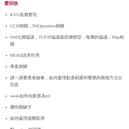
愛回收
KVO底層實現
GCD相關，NSOperation相關
OSI七層協議，TCP/IP協議簇四層模型，每層的協議，Http相
關
HEAD請求作用
專案相關
講一講響應者鏈條，如何處理點選範圍和響應的兩個方法分
別是
weak如何自動置為nil
屬性關鍵字
如何處理迴圈取用