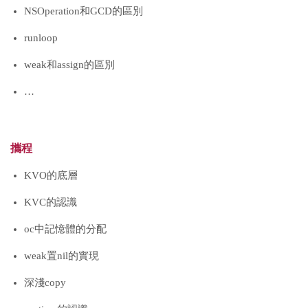
NSOperation和GCD的區別
runloop
weak和assign的區別
…
攜程
KVO的底層
KVC的認識
oc中記憶體的分配
weak置nil的實現
深淺copy