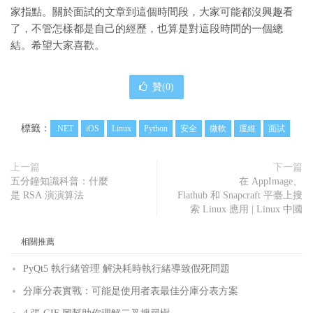
家指點。關於面試的文章到這個時間段，大家可能都沒興趣看
了，不管怎樣都是自己的經歷，也算是對這段時間的一個總
結。希望大家喜歡。
贊(
0
)
標籤：
.NET
iOS
Linux
Python
安全
微軟
運維
面試
上一篇
下一篇
五分鐘知識科普：什麼
在 AppImage、
是 RSA 演演算法
Flathub 和 Snapcraft 平臺上搜
索 Linux 應用 | Linux 中國
相關推薦
PyQt5 執行緒管理 解決耗時執行緒導致假死問題
分庫分表實戰：可能是使用者表最佳分庫分表方案