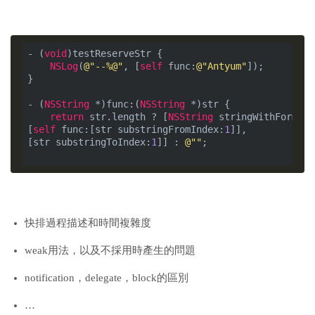
- (
void
)testReserveStr {

NSLog
(
@"--%@"
, [
self
 func:
@"Antyum"
]);

}

- (
NSString
 *)func:(
NSString
 *)str {

return
 str.length ? [
NSString
 stringWithFormat:
[
self
 func:[str substringFromIndex:
1
]],
[str substringToIndex:
1
]] : 
@""
;

快排過程描述和時間複雜度
weak用法，以及不採用時產生的問題
notification，delegate，block的區別
…