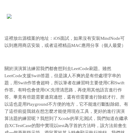
這裡放出源檔案的地址：
iOS面試
，如果沒有安裝MindNode可
以到應用商店安裝，或者這裡
精品MAC應用分享
（個人最愛）
關於演演算法練習我們都會想到去LeetCode刷題。雖然
LeetCode支援Swift答題，但是讓人不爽的是有些處理字串的
題，用Swift作答會超時，所以筆者在練習時主要使用C和Swift
作答。有時也會使用OC先理清思路，再使用其他語言進行作
答。畢竟有些題需要邊寫邊想，還有些需要進行除錯才行。所
以這也是用Playground不方便的地方，它不能進行斷點除錯。有
了這些前提我就在想怎麼才能使用現在工具，更好的進行演演
算法題的練習呢？我想到了Xcode的單元測試，我們知道在繼承
自XCTestCase的類中實現以test為字首的方法時，該方法前會生
成一個菱形指示符，滑鼠置於其上時會顯示執行按鈕，我們就