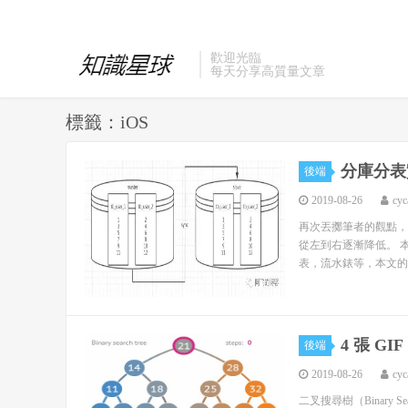
歡迎光臨
每天分享高質量文章
標籤：iOS
分庫分表
後端
2019-08-26
cyc
再次丟擲筆者的觀點，
從左到右逐漸降低。 
表，流水錶等，本文的
4 張 G
後端
2019-08-26
cyc
二叉搜尋樹（Binary