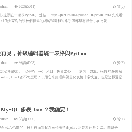
admin
閱讀(5611)
贊(
0
)
Python） 連結： https://jizhi.im/blog/post/sql_injection_intro 先來看
 相信大家對於學校們糟糕的網路環境和運維手段都早有體會，在此就...
l說再見，神級編輯器統一表格與Python
admin
閱讀(6093)
贊(
3
)
設定為星標，一起學Python） 來自：機器之心 參與：思源、張倩 很多開發
n/Pandas，Excel 都不怎麼用了，用它來處理與視覺化表格非常快速。但是這樣還是
MySQL 多表 Join ？我偏要！
admin
閱讀(3990)
贊(
1
)
巴巴JAVA開發手冊》裡面寫超過三張表禁止join，這是為什麼？ 二、問題分