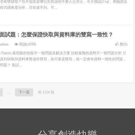
否有懷疑呢？也不知道是哪位先哲說的不要人云亦云，今天我設計sql，來驗證這
程式碼角度分析，目前達不到。可...
面試題：怎麼保證快取與資料庫的雙寫一致性？
admin
閱讀(4299)
贊(
0
)
side Pattern 最初級的快取不一致問題及解決方案 比較複雜的資料不一致問題分析 只
及到快取與資料庫雙儲存雙寫，你只要是雙寫，就一定會有資料一致性的問題，
題？ 面試...
...
下一頁
共 1124 頁