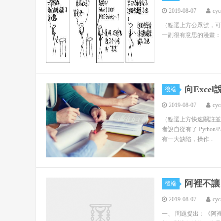
2019-08-07
cyc
（點選上方公眾號，可快速關註一起學
一副很有意思的漫畫：
向Exce
後端
2019-08-07
cyc
（點選上方快速關註並
者說自從有了 Pytho
有一大缺陷，操作...
阿裡不讓 
後端
2019-08-07
cyc
一、 問題提出：《阿裡