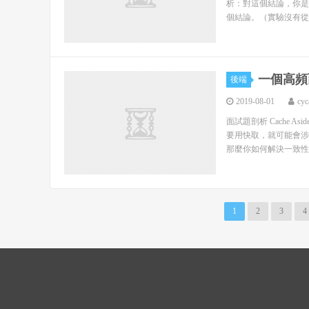
析：對這個結論，你是
個結論。（實驗沒有從
一個高頻
後端
2019-08-01
cyc
面試題剖析 Cache A
要用快取，就可能會涉
那麼你如何解決一致性問
1
2
3
4