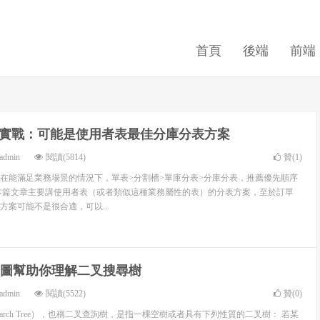
首頁
後端
前端
實戰：可能是使用者表最佳分庫分表方案
admin
閱讀(5814)
贊(
1
)
在能滿足業務場景的情況下，單表>分割槽>單庫分表>分庫分表，推薦優先順序
本篇文章主要講使用者表（或者類似這種業務屬性的表）的分表方案，至於訂單
方案可能不是很合適，可以...
IF 圖幫助你理解二叉搜尋樹
admin
閱讀(5522)
贊(
0
)
 Search Tree），也稱二叉查詢樹，是指一棵空樹或者具有下列性質的二叉樹： 若某