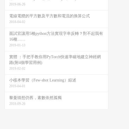
2019-06-26
電線電纜的平方數及平方數和電流的換算公式
2018-04-02
面試官讓用5種python方法實現字串反轉？對不起我有
16種……
2019-01-13
實體 ：手把手教你用PyTorch快速準確地建立神經網
路(附4個學習用例)
2019-02-02
小樣本學習（Few-shot Learning）綜述
2019-04-01
黎曼猜想仍舊，素數依然孤獨
2018-09-26