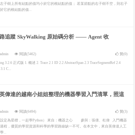
左子樹上所有結點的值均小於它的根結點的值； 若某節點的右子樹不空，則右子
它的根結點的值...
追蹤 SkyWalking 原始碼分析 —— Agent 收
admin
閱讀(5462)
贊(
0
)
2.6 正式版 1. 概述 2. Trace 2.1 ID 2.2 AbstractSpan 2.3 TraceSegmentRef 2.4
3.1 C...
英偉達的越南小姐姐整理的機器學習入門清單，照這
admin
閱讀(6494)
贊(
3
)
設定為星標，一起學Python） 來自：機器之心 參與：張倩、杜偉 入門機器
過程，優質的學習資源和科學的學習路線缺一不可。在本文中，來自英偉達人工
...