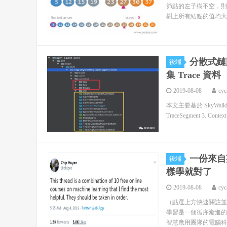
節點的左子樹不空，則
樹上所有結點的值均大於
分散式鏈路
後端
集 Trace 資料
2019-08-08
cyc
本文主要基於 SkyWalking 3.
TraceSegment 3. Context 
一份來自
後端
樣學就對了
2019-08-08
cyc
（點選上方快速關註並
學習是一個循序漸進的
智慧應用團隊的電腦科學