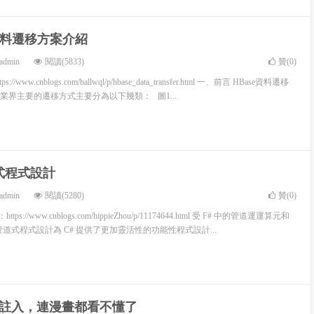
 資料遷移方案介紹
admin
閱讀(5833)
贊(
0
)
://www.cnblogs.com/ballwql/p/hbase_data_transfer.html 一、前言 HBase資料遷移
業界主要的遷移方式主要分為以下幾類： 圖1...
道式程式設計
admin
閱讀(5280)
贊(
0
)
ttps://www.cnblogs.com/hippieZhou/p/11174644.html 受 F# 中的管道運運算元和
法，管道式程式設計為 C# 提供了更加靈活性的功能性程式設計...
L註入，連漫畫都看不懂了