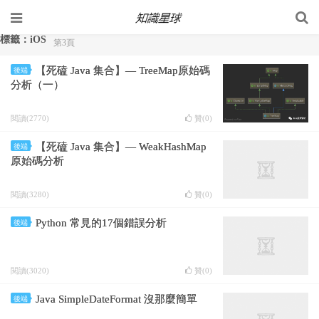
標籤：iOS
第3頁
【死磕 Java 集合】— TreeMap原始碼
後端
分析（一）
閱讀(2770)
贊(
0
)
【死磕 Java 集合】— WeakHashMap
後端
原始碼分析
閱讀(3280)
贊(
0
)
Python 常見的17個錯誤分析
後端
閱讀(3020)
贊(
0
)
Java SimpleDateFormat 沒那麼簡單
後端