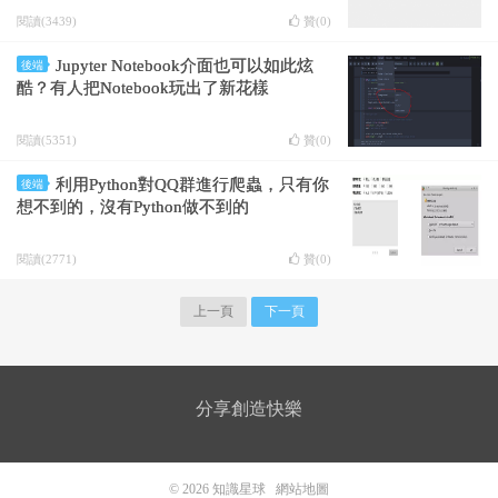
閱讀(3439)
贊(
0
)
Jupyter Notebook介面也可以如此炫
後端
酷？有人把Notebook玩出了新花樣
閱讀(5351)
贊(
0
)
利用Python對QQ群進行爬蟲，只有你
後端
想不到的，沒有Python做不到的
閱讀(2771)
贊(
0
)
上一頁
下一頁
分享創造快樂
© 2026
知識星球
網站地圖