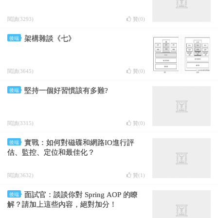
閱讀(3293)
贊(
0
)
架構雜談《七》
後端
閱讀(3645)
贊(
0
)
堅持一個好習慣該有多難?
後端
閱讀(3315)
贊(
0
)
實戰：如何對磁碟和網路IO進行評
後端
估、監控、定位和最佳化？
閱讀(3632)
贊(
1
)
面試官：談談你對 Spring AOP 的瞭
後端
解？請加上這些內容，絕對加分！