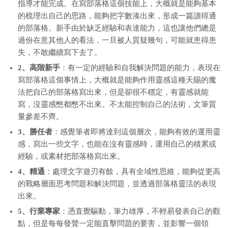
指導才能完成。在寫部落格這個技能上，大概就是能夠基本
的梳理出自己的思路，能夠把字數湊出來，形成一篇讀得通
的部落格。新手由於缺乏經驗和表達能力，這也讓他們總是
過份在意其他人的看法，一旦被人質疑幾句，可能就患得患
失，不敢繼續寫下去了。
2、高階新手
：有一定的經驗和自我解決問題的能力，表現在
寫部落格這個事情上，大概就是能夠作用靈感這種天賜的魔
法把自己的部落格寫出來，但是卻很不穩定，有靈感就能
寫，沒靈感憋都憋不出來。不太能控制自己的法術，文筆質
量參差不齊。
3、勝任者
：感覺筆者即將達到這個層次，能夠有效的運用靈
感，寫出一些文字，也能在沒有靈感時，運用自己的積累或
經驗，或素材把部落格寫出來。
4、精通
：處理文字遊刃有餘，具有全域性思維，能夠從更高
的戰略層面思考問題和解決問題，並透過部落格靈活的表現
出來。
5、行業專家
：憑直覺驅動，筆力雄厚，不輕易發表自己的觀
點，但是每每發聲一定能直擊問題的要害，並影響一個領