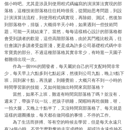
個小時吧。尤其是涉及到使用程式碼編寫的演演算法實現的部
落格，這種技術部落格往往耗時很長，從開始思考問題，到設
計演演算法流程，到使用程式碼實現，再除錯、測試，然後加
到部落格中，排版，大概得半天小時，如果遇到一些技術問
題，可能一天就結束了。當然，每每這樣精心設計的部落格都
會受到讀者的歡迎，這些高階部落格，由於其門檻比較高，往
往會讓許多讀者受益匪淺，更是成為許多公司基礎程式碼中非
常寶貴的部分。不過這種部落格其實非常少，有時逛一天園子
都難得出現一次。
作為一個996的開發者，每天屬於自己的可支配時間非常
少，每天早上六點多到七點起床，然後到公司九點，晚上9點下
班，回到家十點，再洗簌，到睡覺前，大概只有不到一小時的
時間學習新的技能，又如何能抽出時間來寫部落格？
當然，如果不上班，難道有時間寫部落格了嗎？並沒有，
週末了，帶孩子玩一玩，把孩子哄睡，閑暇時再吃個雞，呀，
一拍大腿，又晚上十點半了，又沒時間寫部落格了。每天就是
這樣的迴圈播放，每天都在做同樣的事情，不停的工作。
為了生活而拼搏、等有空的時候去學習，但是每天永遠只
有24個小時，不管怎麼勤奮的去完成標的，卻或許永遠也抽不