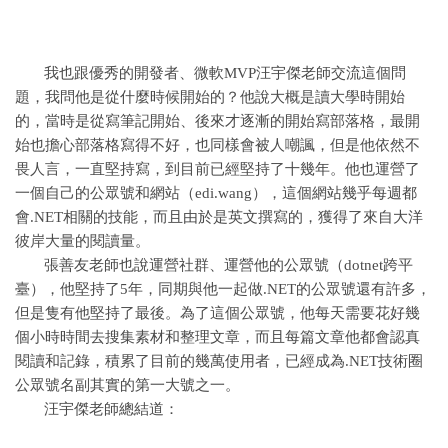
我也跟優秀的開發者、微軟MVP汪宇傑老師交流這個問
題，我問他是從什麼時候開始的？他說大概是讀大學時開始
的，當時是從寫筆記開始、後來才逐漸的開始寫部落格，最開
始也擔心部落格寫得不好，也同樣會被人嘲諷，但是他依然不
畏人言，一直堅持寫，到目前已經堅持了十幾年。他也運營了
一個自己的公眾號和網站（edi.wang），這個網站幾乎每週都
會.NET相關的技能，而且由於是英文撰寫的，獲得了來自大洋
彼岸大量的閱讀量。
張善友老師也說運營社群、運營他的公眾號（dotnet跨平
臺），他堅持了5年，同期與他一起做.NET的公眾號還有許多，
但是隻有他堅持了最後。為了這個公眾號，他每天需要花好幾
個小時時間去搜集素材和整理文章，而且每篇文章他都會認真
閱讀和記錄，積累了目前的幾萬使用者，已經成為.NET技術圈
公眾號名副其實的第一大號之一。
汪宇傑老師總結道：