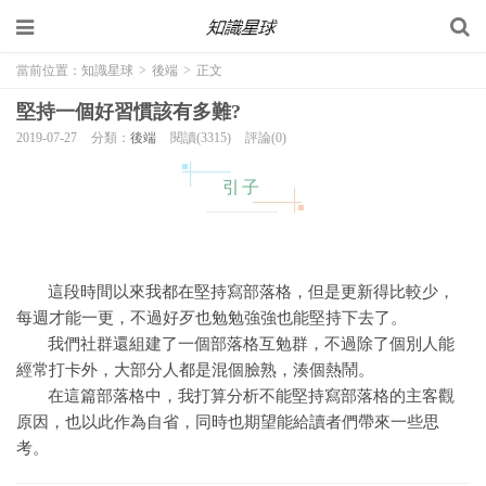
當前位置：
知識星球
>
後端
>
正文
堅持一個好習慣該有多難?
2019-07-27
分類：
後端
閱讀(3315)
評論(0)
引子
這段時間以來我都在堅持寫部落格，但是更新得比較少，
每週才能一更，不過好歹也勉勉強強也能堅持下去了。
我們社群還組建了一個部落格互勉群，不過除了個別人能
經常打卡外，大部分人都是混個臉熟，湊個熱鬧。
在這篇部落格中，我打算分析不能堅持寫部落格的主客觀
原因，也以此作為自省，同時也期望能給讀者們帶來一些思
考。