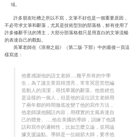
域。
許多朋友吐槽之所以不寫，文筆不好也是一個重要原因，
不必苛求文筆和辭藻，尤其是技術型別的部落格，鮮有使用了
許多修辭手法的博主，大部分部落格都只是用直白的文筆流暢
的表達自己的觀點。
吳軍老師在《浪潮之巔》（第二版·下部）中的最後一頁這
樣寫道：
他要感謝他的語文老師….幾乎所有的中學
生，為了讓文章寫得漂亮，常常冥思苦想編
造動人的清潔，尋找華麗的辭藻。他曾經也
是這樣的一個人，但是他的這位語文老師用
了兩年都的時間徹底改變了他的寫作方法，
他老師讓他關註內容，用樸實的文風表達自
己的體會。….他在美國的導師，訓練了他講
話和寫作的邏輯性，比如怎麼立論，並用論
據支援論點。導師是一位細節大師，要求他