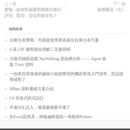
上一篇
下一篇
實戰：如何對磁碟和網路IO進行
架構雜談《七》
評估、監控、定位和最佳化？
相關推薦
分庫分表實戰：可能是使用者表最佳分庫分表方案
4 張 GIF 圖幫助你理解二叉搜尋樹
分散式鏈路追蹤 SkyWalking 原始碼分析 —— Agent 收
集 Trace 資料
一份來自英偉達的越南小姐姐整理的機器學習入門清單，照這樣
學就對了
HBase 資料遷移方案介紹
C# 管道式程式設計
不會SQL註入，連漫畫都看不懂了
向Excel說再見，神級編輯器統一表格與Python