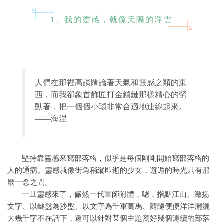
1、我的靈感，就像天際的浮雲
人們在那裡高談闊論著天氣和靈感之類的東
西，而我卻象首飾匠打金鎖鏈那樣精心的勞
動著，把一個個小環非常合適地連線起來。
——海涅
堅持靠靈感來寫部落格，似乎是每個剛剛開始寫部落格的
人的通病。靈感就像街角稍縱即逝的少女，邂逅的時光只有那
麼一念之間。
一旦靈感來了，儼然一代軍師附體，嗯，指點江山、激揚
文字、以鍵盤為沙盤、以文字為千軍萬馬、隨隨便便洋洋灑灑
大幾千字不在話下，還可以針對某個主題寫好幾個連續的部落