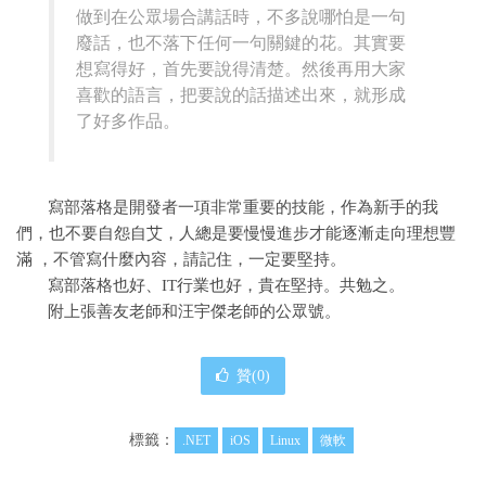
做到在公眾場合講話時，不多說哪怕是一句
廢話，也不落下任何一句關鍵的花。其實要
想寫得好，首先要說得清楚。然後再用大家
喜歡的語言，把要說的話描述出來，就形成
了好多作品。
寫部落格是開發者一項非常重要的技能，作為新手的我
們，也不要自怨自艾，人總是要慢慢進步才能逐漸走向理想豐
滿 ，不管寫什麼內容，請記住，一定要堅持。
寫部落格也好、IT行業也好，貴在堅持。共勉之。
附上張善友老師和汪宇傑老師的公眾號。
贊(
0
)
標籤：
.NET
iOS
Linux
微軟