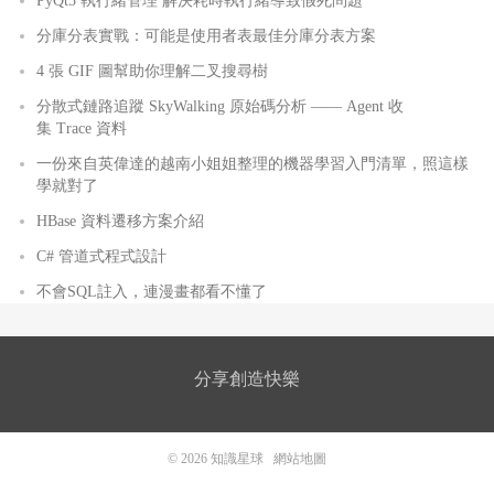
PyQt5 執行緒管理 解決耗時執行緒導致假死問題
分庫分表實戰：可能是使用者表最佳分庫分表方案
4 張 GIF 圖幫助你理解二叉搜尋樹
分散式鏈路追蹤 SkyWalking 原始碼分析 —— Agent 收
集 Trace 資料
一份來自英偉達的越南小姐姐整理的機器學習入門清單，照這樣
學就對了
HBase 資料遷移方案介紹
C# 管道式程式設計
不會SQL註入，連漫畫都看不懂了
分享創造快樂
© 2026
知識星球
網站地圖