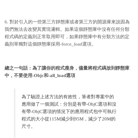
6. 對於引入的一些第三方靜態庫或者第三方的開源庫來說因為
我們無法去改變其實現邏輯。如果這個靜態庫中沒有任何分類
程式碼的定義則正常取用即可，如果靜態庫中有分類方法的定
義則單獨對這個靜態庫採用-force_load選項。
總之一句話：為了讓你的程式瘦身，儘量將程式碼放到靜態庫
中，不要使用-Objc和-all_load選項
為了驗證上述方法的有效性，筆者對專案中的
應用做了一個測試：分別是有帶-ObjC選項和沒
有帶-ObjC選項的情況下的應用程式包中可執行
程式的大小從115M減少到95M，減少了20M的
尺寸。