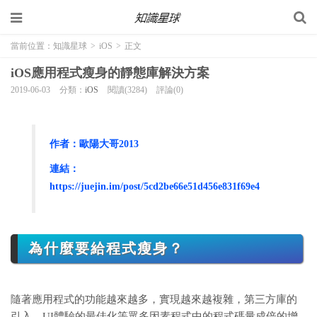
當前位置：
知識星球
>
iOS
>
正文
iOS應用程式瘦身的靜態庫解決方案
2019-06-03
分類：
iOS
閱讀(3284)
評論(0)
作者：歐陽大哥2013
連結：
https://juejin.im/post/5cd2be66e51d456e831f69e4
為什麼要給程式瘦身？
隨著應用程式的功能越來越多，實現越來越複雜，第三方庫的
引入，UI體驗的最佳化等眾多因素程式中的程式碼量成倍的增