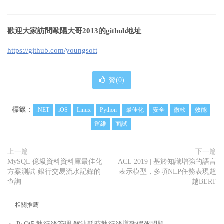
歡迎大家訪問歐陽大哥2013的
github地址
https://github.com/youngsoft
贊(
0
)
標籤：
.NET
iOS
Linux
Python
最佳化
安全
微軟
效能
運維
面試
上一篇
下一篇
MySQL 億級資料資料庫最佳化
ACL 2019 | 基於知識增強的語言
方案測試-銀行交易流水記錄的
表示模型，多項NLP任務表現超
查詢
越BERT
相關推薦