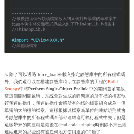
----------------------------------------------
//最後把這個分類頭檔案放入到某個對外暴露的頭檔案中，
比如本例中將分類程式碼放入到了ThinAppLib.h檔案中
//ThinAppLib.h
#import 
"UIView+XXX.h"
//其他頭檔案
5. 除了可以透過-force_load來載入指定靜態庫中的所有程式碼
外。我們還可以在構建靜態庫時，在靜態庫的工程的
Build
Settings
中將
Perform Single-Object Prelink
中的開關選項開啟。
當這個開關開啟時，系統會對生成的靜態庫的所有標的檔案執
行預連結操作，預連結操作會將所有的標的檔案組合成為一個
單獨的大的標的檔案。這樣根據以檔案為單位的連結規則就會
將靜態庫中的所有程式碼全部都連結進可執行程式中去，但是
這樣帶來的問題就是最後在dead code stripping時刪除不掉已經
連結進來的那些沒有被任何地方使用過的OC類了。