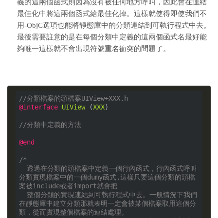
義的這兩個函式則因為沒有被任何地方呼叫，因此會在連結
最佳化中將這兩個函式給最佳化掉。這樣就使得即使我們不
用-ObjC選項也能將靜態庫中的分類連結到可執行程式中去。
最後需要註意的是在每個分類中定義的這兩個函式名最好能
夠唯一這樣就不會出現符號重名衝突的問題了。
//分類檔案的頭檔案UIView+XXX.h
@interface
UIView
 (
XXX
)
//分類中定義的方法
@end
/*

  透過在分類的頭檔案中定義一個行內函式，行內函式呼叫
分類實現檔案中的一個dumy函式,這樣只要這個分類的頭檔
案被include或者import就會把

  整個分類的實現連結到可執行程式中去。一般情況下我們
在靜態庫中建立分類那就表明一定會被某個檔案取用這個分
類，從而實現整個檔案的連結處理。
