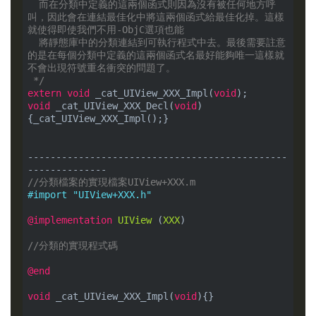
  而在分類中定義的這兩個函式則因為沒有被任何地方呼
叫，因此會在連結最佳化中將這兩個函式給最佳化掉。這樣
就使得即使我們不用-ObjC選項也能

  將靜態庫中的分類連結到可執行程式中去。最後需要註意
的是在每個分類中定義的這兩個函式名最好能夠唯一這樣就
不會出現符號重名衝突的問題了。

 */
extern
void
 _cat_UIView_XXX_Impl(
void
void
 _cat_UIView_XXX_Decl(
void
)
{_cat_UIView_XXX_Impl();}

----------------------------------------------
//分類檔案的實現檔案UIView+XXX.m
#import 
"UIView+XXX.h"
@implementation
UIView
 (
XXX
)
//分類的實現程式碼
@end
void
 _cat_UIView_XXX_Impl(
void
){}
