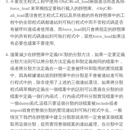
不要在主程式工程中使用-ObjC和-all_load兩個選項而改為用-
force_load 來單獨指定要執行載入的靜態庫。-ObjC和-
all_load選項會把主程式工程以及所依賴的所有靜態庫中的工
程中的全部程式碼都連結到可執行程式中而不管程式碼是否
有被呼叫過或者使用過。而force_load則只會將指定的靜態庫
中的所有程式碼連結到可執行程式中，當然force_load如果沒
有必要也儘量不要使用。
儘量減少在靜態庫中定義OC類的分類方法，如果一定要定義
分類方法則可以將分類方法定義在和類定義相同的檔案中，
或者將分類方法定義在一個一定會被呼叫和取用的實現檔案
中。因為根據連結規則靜態庫中的分類是不會被連結進可執
行程式中的，除非使用了上述的三個連結選項。如果將分類
程式碼單獨的定義在一個檔案中的話則可以透過在分類的頭
檔案中定義一個行內函式，行內函式呼叫分類實現檔案中的
一個dumy函式,這樣只要這個分類的頭檔案被include或者
import就會把整個分類的實現連結到可執行程式中去。一般
情況下我們在靜態庫中建立分類那就表明一定會被某個檔案
取用這個分類，從而實現整個檔案的連結處理。在分類中定