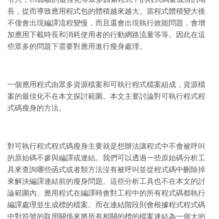
長，從而導致應用程式包的體積越來越大。當程式體積變大後
不僅會出現編譯流程變慢，而且還會出現執行效能問題，會增
加應用下載時長和消耗使用者的行動網路流量等等。因此在這
些眾多的問題下需要對應用進行瘦身處理。
一個應用程式由眾多資源檔案和可執行程式檔案組成，資源檔
案的最佳化不在本文探討範圍。本文主要討論對可執行程式程
式碼瘦身的方法。
對可執行程式程式碼瘦身主要就是想辦法讓程式中不會被呼叫
的原始碼不參與編譯或連結。我們可以透過一些原始碼分析工
具來查詢哪些函式或者類方法沒有被呼叫並從程式碼中刪除掉
來解決編譯連結前的瘦身問題。這些分析工具也不在本文的討
論範圍內。應用程式在編譯時會對工程中的所有程式碼都執行
編譯處理並生成標的檔案。而在連結階段則會根據程式程式碼
中對符號的取用關係來將所有相關的標的檔案連結為一個大的