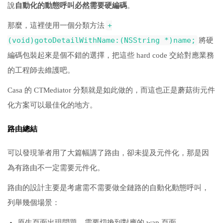
說
自動化的動態呼叫必然需要硬編碼
。
+
那麼，這裡使用一個分類方法
(void)gotoDetailWithName:(NSString *)name;
將硬
編碼包裝起來是個不錯的選擇，把這些 hard code 交給對應業務
的工程師去維護吧。
Casa 的 CTMediator 分類就是如此做的，而這也正是蘑菇街元件
化方案可以最佳化的地方。
路由總結
可以發現筆者用了大篇幅講了路由，卻未提及元件化，那是因
為有路由不一定需要元件化。
路由的設計主要是考慮需不需要做全鏈路的自動化動態呼叫，
列舉幾個場景：
原生頁面出現問題，需要切換到對應的 wap 頁面。