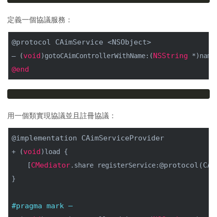
定義一個協議服務：
@protocol
CAimService
 <
NSObject
>
void
NSString
– (
)gotoCAimControllerWithName:(
 *)name
@end
用一個類實現協議並且註冊協議：
@implementation
CAimServiceProvider
void
+ (
)load {
CMediator
@protocol
(
CAi
    [
.share registerService:
}
#pragma mark – 