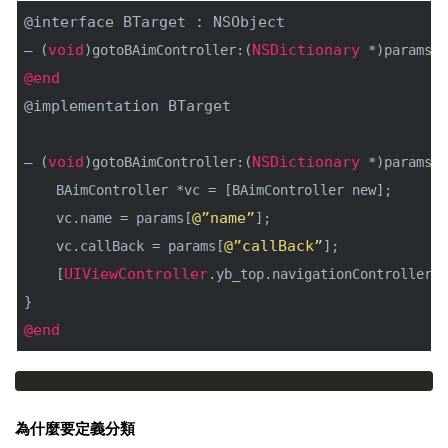
@interface
BTarget
 : 
NSObject
void
NSDictionary
– (
)gotoBAimController:(
 *)params; 
@end
@implementation
BTarget
void
NSDictionary
– (
)gotoBAimController:(
 *)params {
    BAimController *vc = [BAimController new];
@”name”
    vc.name = params[
];
@”callBack”
    vc.callBack = params[
];
UIViewController
    [
.yb_top.navigationController p
}
@end
為什麼要定義分類