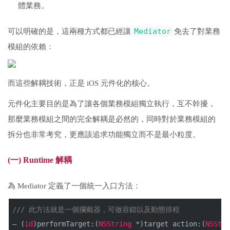
體業務。
Mediator
可以明確的是，這兩種方式都已經讓
免去了對業務
模組的依賴：
而這些解耦技術，正是 iOS 元件化的核心。
元件化主要目的是為了讓各個業務模組獨立執行，互不幹擾，
那麼業務模組之間的完全解耦是必然的，同時對於業務模組的
拆分也非常考究，更應該追求功能獨立而不是最小粒度。
(一) Runtime 解耦
為 Mediator 定義了一個統一入口方法：
/// 此方法就是一個攔截器，可做容錯以及動態排程
– (
id
)performTarget:(
NSString
 *)target action:(
NSStri