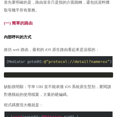
首先要明確的是，路由並非只是指的介面跳轉，還包括資料獲
取等幾乎所有業務。
(一) 簡單的路由
內部呼叫的方式
效仿 web 路由，最初的 iOS 原生路由看起來是這樣的：
@”protocol://detail?name=xx”
[Mediator gotoURI:
];
缺點很明顯：字串 URI 並不能表徵 iOS 系統原生型別，要閱讀
對應模組的使用檔案，大量的硬編碼。
程式碼實現大概就是：
void
NSString
+ (
)gotoURI:(
 *)URI {