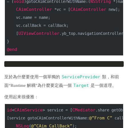
void
NSString
– (
)gotoCAimControllerWithName:(
 *)name
CAimController
CAimController
 *vc = [
 new];
    vc.name = name;
    vc.callBack = callBack;
UIViewController
    [
.yb_top.navigationController p
}
@end
ServiceProvider
至於為什麼要使用一個單獨的
類，和前
Target
面“Runtime 解耦”為什麼要定義一個
是一個道理。
使用起來很優雅：
id
CAimService
CMediator
<
> service = [
.share getObje
@”From C”
[service gotoCAimControllerWithName:
 callB
NSLog
@”CAim CallBack”
(
);