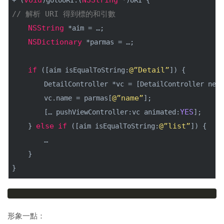
// 解析 URI 得到標的和引數
NSString
 *aim = …;
NSDictionary
 *parmas = …;
if
@”Detail”
 ([aim isEqualToString:
]) {
        DetailController *vc = [DetailController new]
@”name”
        vc.name = parmas[
];
YES
        [… pushViewController:vc animated:
];
else
if
@”list”
    } 
 ([aim isEqualToString:
]) {
        …
    }
}
形象一點：