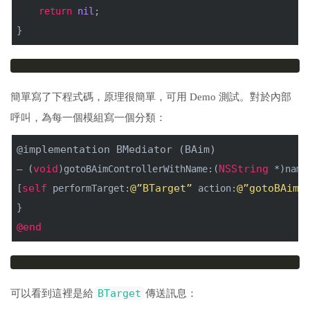
return
nil
;
}
簡單寫了下程式碼，原理很簡單，可用 Demo 測試。對於內部
呼叫，為每一個模組寫一個分類：
@implementation
BMediator
 (
BAim
)
void
NSString
– (
)gotoBAimControllerWithName:(
 *)name
self
@”BTarget”
@”gotoBAimC
[
 performTarget:
 action:
}
@end
BTarget
可以看到這裡是給
傳送訊息：