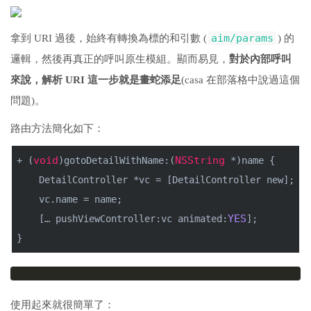
aim/params
拿到 URI 過後，始終有轉換為標的和引數 (
) 的
邏輯，然後再真正的呼叫原生模組。顯而易見，
對於內部呼叫
來說，解析 URI 這一步就是畫蛇添足
(casa 在部落格中說過這個
問題)。
路由方法簡化如下：
void
NSString
+ (
)gotoDetailWithName:(
 *)name {
    DetailController *vc = [DetailController new];
    vc.name = name;
YES
    [… pushViewController:vc animated:
];
}
使用起來就很簡單了：