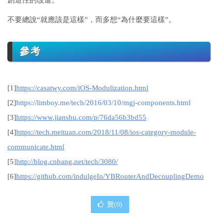
創造性的改進。
不要總說“就應該是這樣”，而多想“為什麼要這樣”。
參考
[1]
https://casatwy.com/iOS-Modulization.html
[2]
https://limboy.me/tech/2016/03/10/mgj-components.html
[3]
https://www.jianshu.com/p/76da56b3bd55
[4]
https://tech.meituan.com/2018/11/08/ios-category-module-
communicate.html
[5
]http://blog.cnbang.net/tech/3080/
[6]
https://github.com/indulgeIn/YBRouterAndDecouplingDemo
贊(
0
)