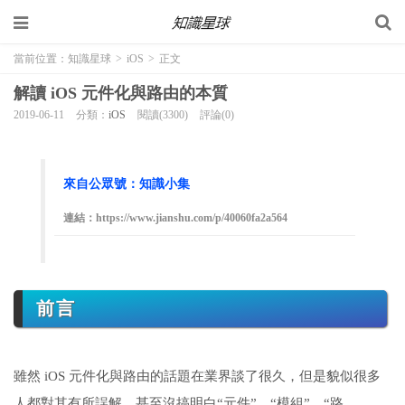
當前位置：
知識星球
>
iOS
>
正文
解讀 iOS 元件化與路由的本質
2019-06-11
分類：
iOS
閱讀(3300)
評論(0)
來自公眾號：知識小集
連結：https://www.jianshu.com/p/40060fa2a564
前言
雖然 iOS 元件化與路由的話題在業界談了很久，但是貌似很多
人都對其有所誤解，甚至沒搞明白“元件”、“模組”、“路