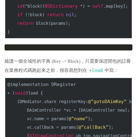
id
NSDictionary
self
(^block)(
 *) = 
.map[key];
if
return
nil
 (!block) 
;
return
 block(params);
}
維護一個全域性的字典 (Key -> Block)，只需要保證閉包的註冊
+load
在業務程式碼跑起來之前，很容易想到在
中寫：
@implementation
DRegister
void
+ (
)load {
@”gotoDAimKey”
    [DMediator.share registerKey:
 blo
        DAimController *vc = [DAimController new];
@”name”
        vc.name = params[
];
@”callBack”
        vc.callBack = params[
];
UIViewController
        [
.yb_top.navigationControll