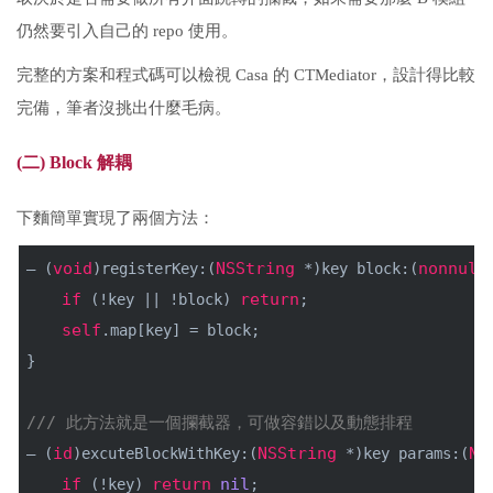
仍然要引入自己的 repo 使用。
完整的方案和程式碼可以檢視 Casa 的 CTMediator，設計得比較
完備，筆者沒挑出什麼毛病。
(二) Block 解耦
下麵簡單實現了兩個方法：
void
NSString
nonnull
– (
)registerKey:(
 *)key block:(
if
return
 (!key || !block) 
;
self
.map[key] = block;
}
/// 此方法就是一個攔截器，可做容錯以及動態排程
id
NSString
NS
– (
)excuteBlockWithKey:(
 *)key params:(
if
return
nil
 (!key) 
;