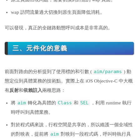
wap 訪問流量過大切換到原生頁面降低消耗。
可以發現，真正的全鏈路動態呼叫成本是非常高的。
三、元件化的意義
aim/params
前面對路由的分析提到了使用標的和引數 (
) 動
態定位到具體業務的技術點。實際上在 iOS Objective-C 中大概
有
反射
和
依賴註入
兩種思路：
aim
Class
SEL
將
轉化為具體的
和
，利用 runtime 執行
時呼叫到具體業務。
對於程式碼來說，行程空間是共享的，所以維護一個全域性
aim
的對映表，提前將
對映到一段程式碼，呼叫時執行具