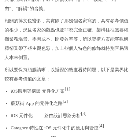
由”、“解耦”的含義。
相關的博文也蠻多，其實除了那幾個名家寫的，具有參考價值
的很少，況且名家的觀點也並非都完全正確。架構往往需要權
衡業務場景、學習成本、開發效率等，所以架構方案能客觀解
釋卻又帶了些主觀色彩，加上些個人特色的修飾就特別容易讓
人本末倒置。
所以要保持頭腦清晰，以辯證的態度看待問題，以下是業界比
較有參考價值的文章：
[1]
iOS應用架構談 元件化方案
[2]
蘑菇街 App 的元件化之路
[3]
iOS 元件化 —— 路由設計思路分析
[4]
Category 特性在 iOS 元件化中的應用與管控