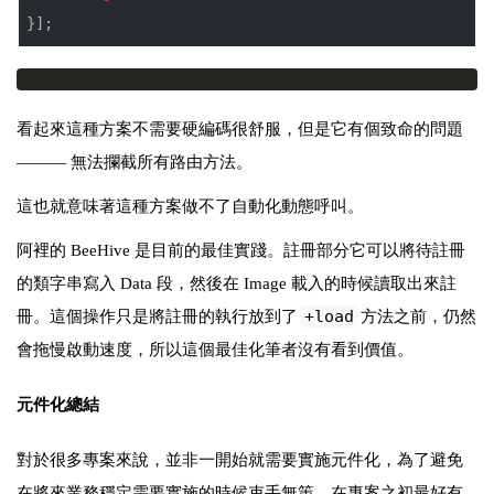
}];
看起來這種方案不需要硬編碼很舒服，但是它有個致命的問題
——— 無法攔截所有路由方法。
這也就意味著這種方案做不了自動化動態呼叫。
阿裡的 BeeHive 是目前的最佳實踐。註冊部分它可以將待註冊
的類字串寫入 Data 段，然後在 Image 載入的時候讀取出來註
+load
冊。這個操作只是將註冊的執行放到了
方法之前，仍然
會拖慢啟動速度，所以這個最佳化筆者沒有看到價值。
元件化總結
對於很多專案來說，並非一開始就需要實施元件化，為了避免
在將來業務穩定需要實施的時候束手無策，在專案之初最好有