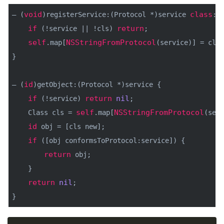
void
class
– (
)registerService:(Protocol *)service 
:(
if
return
 (!service || !cls) 
;
self
NSStringFromProtocol
.map[
(service)] = cls;
}
id
– (
)getObject:(Protocol *)service {
if
return
nil
 (!service) 
;
self
NSStringFromProtocol
    Class cls = 
.map[
(serv
id
 obj = [cls new];
if
 ([obj conformsToProtocol:service]) {
return
 obj;
    }
return
nil
;
}