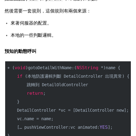
然後需要一套規則，這個規則有兩個來源：
來著伺服器的配置。
本地的一些判斷邏輯。
預知的動態呼叫
void
NSString
+ (
)gotoDetailWithName:(
 *)name {
if
 (本地防護邏輯判斷 DetailController 出現異常) {
        跳轉到 DetailOldController
return
;
    }
    DetailController *vc = [DetailController new];
    vc.name = name;
YES
    [… pushViewController:vc animated:
];
}