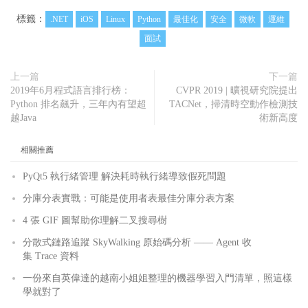
標籤：
.NET
iOS
Linux
Python
最佳化
安全
微軟
運維
面試
上一篇
下一篇
2019年6月程式語言排行榜：
CVPR 2019 | 曠視研究院提出
Python 排名飆升，三年內有望超
TACNet，掃清時空動作檢測技
越Java
術新高度
相關推薦
PyQt5 執行緒管理 解決耗時執行緒導致假死問題
分庫分表實戰：可能是使用者表最佳分庫分表方案
4 張 GIF 圖幫助你理解二叉搜尋樹
分散式鏈路追蹤 SkyWalking 原始碼分析 —— Agent 收
集 Trace 資料
一份來自英偉達的越南小姐姐整理的機器學習入門清單，照這樣
學就對了