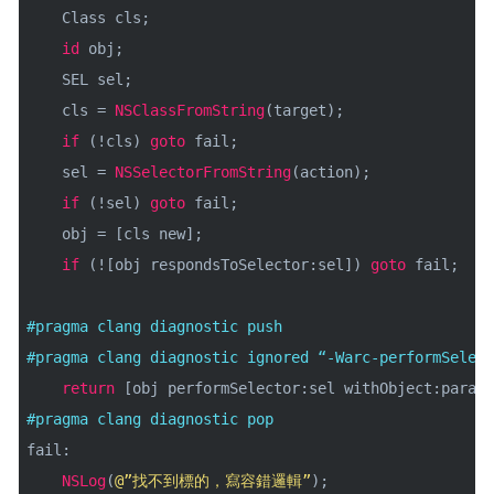
    Class cls; 
id
 obj; 
    SEL sel;
    cls = 
NSClassFromString
(target);
if
 (!cls) 
goto
 fail;
    sel = 
NSSelectorFromString
(action);
if
 (!sel) 
goto
 fail;
    obj = [cls new];
if
 (![obj respondsToSelector:sel]) 
goto
 fail;
#pragma clang diagnostic push
#pragma clang diagnostic ignored 
“-Warc-performSelect
return
 [obj performSelector:sel withObject:params
#pragma clang diagnostic pop
fail:
NSLog
(
@”找不到標的，寫容錯邏輯”
);