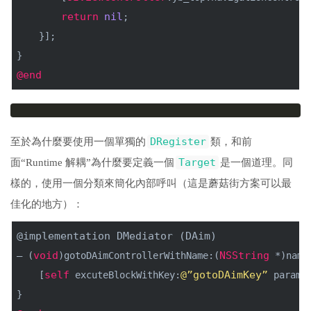
return
nil
;
    }];
}
@end
DRegister
至於為什麼要使用一個單獨的
類，和前
Target
面“Runtime 解耦”為什麼要定義一個
是一個道理。同
樣的，使用一個分類來簡化內部呼叫（這是蘑菇街方案可以最
佳化的地方）：
@implementation
DMediator
 (
DAim
)
void
NSString
– (
)gotoDAimControllerWithName:(
 *)name
self
@”gotoDAimKey”
    [
 excuteBlockWithKey:
 params
}