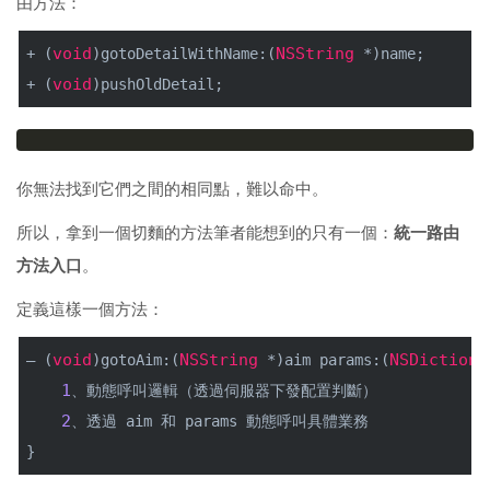
由方法：
void
NSString
+ (
)gotoDetailWithName:(
 *)name;
void
+ (
)pushOldDetail;
你無法找到它們之間的相同點，難以命中。
所以，拿到一個切麵的方法筆者能想到的只有一個：
統一路由
方法入口
。
定義這樣一個方法：
void
NSString
NSDictiona
– (
)gotoAim:(
 *)aim params:(
1
、動態呼叫邏輯（透過伺服器下發配置判斷） 
2
、透過 aim 和 params 動態呼叫具體業務
}