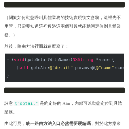
（關於如何動態呼叫具體業務的技術實現後文會將，這裡先不
用管，只需要知道這裡透過這兩個引數就能動態定位到具體業
務。）
然後，路由方法裡面就這麼寫了：
void
NSString
+ (
)gotoDetailWithName:(
 *)name {
self
@”detail”
@”name”
    [
 gotoAim:
 params:@{
:name}
}
@"detail"
註意
是約定好的 Aim，內部可以動態定位到具體
業務。
由此可見，
統一路由方法入口必然需要硬編碼
，對於此方案來