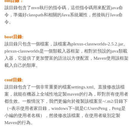
bin目錄：
該目錄包含了mvn執行的指令碼，這些指令碼用來配置java命
令，準備好classpath和相關的Java系統屬性，然後執行Java命
令。
boot目錄:
該目錄只包含一個檔案，該檔案為plexus-classworlds-2.5.2.jar。
plexus-classworlds是一個類載入器框架，相對於預設的java類載
入器，它提供了更加豐富的語法以方便配置，Maven使用該框架
載入自己的類庫。
conf目錄:
該目錄包含了一個非常重要的檔案settings.xml。直接修改該檔
案，就能在機器上全域性地定製maven的行為，即對所有使用者
都生效。一般情況下，我們更偏向於複製該檔案至~/.m2/目錄下
（~表示使用者家目錄，windows下~就是C:UsersPeng，Peng是
小編的使用者名稱），然後修改該檔案，在使用者級別定製
Maven的行為。