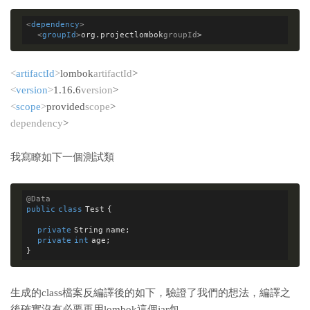
<
dependency
>
<
groupId
>
org.projectlombok
groupId
>
<
artifactId
>
lombok
artifactId
>
<
version
>
1.16.6
version
>
<
scope
>
provided
scope
>
dependency
>
我寫瞭如下一個測試類
@Data
public
class
Test
{

private
 String name;

private
int
 age;

生成的class檔案反編譯後的如下，驗證了我們的想法，編譯之
後確實沒有必要再用lombok這個jar包