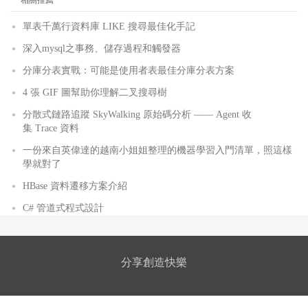
單表千萬行資料庫 LIKE 搜尋最佳化手記
深入mysql之事務、儲存過程和觸發器
分庫分表實戰：可能是使用者表最佳分庫分表方案
4 張 GIF 圖幫助你理解二叉搜尋樹
分散式鏈路追蹤 SkyWalking 原始碼分析 —— Agent 收
集 Trace 資料
一份來自英偉達的越南小姐姐整理的機器學習入門清單，照這樣
學就對了
HBase 資料遷移方案介紹
C# 管道式程式設計
分享創造快樂