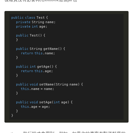
public
class
Test
{

private
 String name;

private
int
 age;

public
Test()
{

    }

public
 String 
getName()
{

return
this
.name;

    }

public
int
getAge()
{

return
this
.age;

    }

public
void
setName(String name)
{

this
.name = name;

    }

public
void
setAge(
int
 age)
{

this
.age = age;

    }
