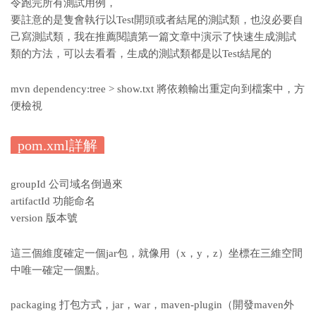
令跑完所有測試用例，
要註意的是隻會執行以Test開頭或者結尾的測試類，也沒必要自
己寫測試類，我在推薦閱讀第一篇文章中演示了快速生成測試
類的方法，可以去看看，生成的測試類都是以Test結尾的
mvn dependency:tree > show.txt 將依賴輸出重定向到檔案中，方
便檢視
pom.xml詳解
groupId 公司域名倒過來
artifactId 功能命名
version 版本號
這三個維度確定一個jar包，就像用（x，y，z）坐標在三維空間
中唯一確定一個點。
packaging 打包方式，jar，war，maven-plugin（開發maven外