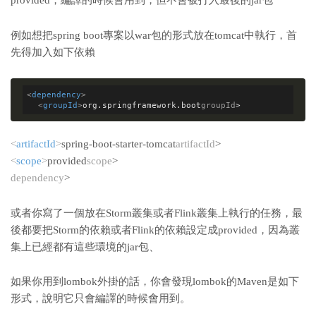
provided，編譯的時候會用到，但不會被打入最後的jar包
例如想把spring boot專案以war包的形式放在tomcat中執行，首
先得加入如下依賴
<
dependency
>
<
groupId
>
org.springframework.boot
groupId
>
<
artifactId
>
spring-boot-starter-tomcat
artifactId
>
<
scope
>
provided
scope
>
dependency
>
或者你寫了一個放在Storm叢集或者Flink叢集上執行的任務，最
後都要把Storm的依賴或者Flink的依賴設定成provided，因為叢
集上已經都有這些環境的jar包、
如果你用到lombok外掛的話，你會發現lombok的Maven是如下
形式，說明它只會編譯的時候會用到。