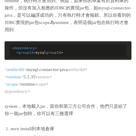
runtime，執行時才會用到。例如，如果你的專案有對資料庫的
操作，但沒有加入相應的JDBC的實現jar包，如mysql-connector-
java，是可以編譯成功的，只有執行時才會報錯。所以你看到的
JDBC實現的jar包scope為runtime，表明這個jar包在執行時才會
用到
<
dependency
>
<
groupId
>
mysql
groupId
>
<
artifactId
>
mysql-connector-java
artifactId
>
<
version
>
5.1.35
version
>
<
scope
>
runtime
scope
>
dependency
>
system，本地載入jar，當你和第三方公司合作，他們只是給了
你一個jar包時，你可以有三種選擇
mvn install到本地倉庫