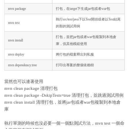
mvn package
打包，在target下生成jar包或者war包
執行src/test/java下以Test開頭或者以Test結尾
mvn test
的類的測試用例
打包，並把jar包或者war包複製到本地倉
mvn install
庫，供其他模組使用
mvn deploy
將打包的檔案釋出到私服
mvn dependency:tree
打印出專案的整個依賴樹
當然也可以連著使用
mvn clean package 清理打包
mvn clean package -DskipTests=true 清理打包，並跳過測試用例
mvn clean install 清理打包，並將jar包或者war包複製到本地倉
庫
執行單測的時候也沒必要一個一個點測試方法，mvn test 一個命