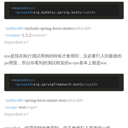
<
dependency
>
<
groupId
>
org.mybatis.spring.boot
groupId
>
<
artifactId
>
mybatis-spring-boot-starter
artifactId
>
<
version
>
1.3.2
version
>
dependency
>
test是指在執行測試用例的時候才會用到，沒必要打入到最後的
jar裡面，所以你看到的測試框架的scope基本上都是test
<
dependency
>
<
groupId
>
org.springframework.boot
groupId
>
<
artifactId
>
spring-boot-starter-test
artifactId
>
<
scope
>
test
scope
>
dependency
>