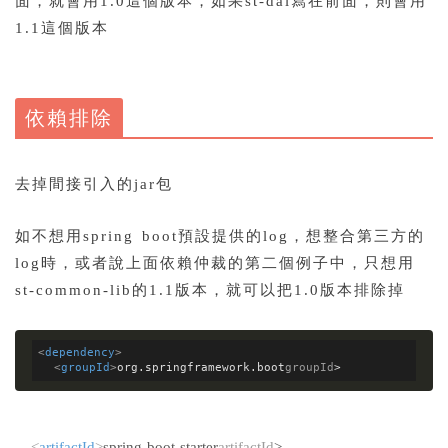
面，就會用1.0這個版本，如果st-dal寫在前面，則會用
1.1這個版本
依賴排除
去掉間接引入的jar包
如不想用spring boot預設提供的log，想整合第三方的
log時，
或者說上面依賴仲裁的第二個例子中，只想用
st-common-lib的1.1版本，就可以把1.0版本排除掉
<
dependency
>
<
groupId
>
org.springframework.boot
groupId
>
<
artifactId
>
spring-boot-starter
artifactId
>