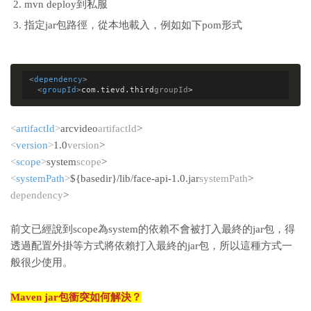
mvn deploy到私服
指定jar包路徑，從本地載入，例如如下pom形式
<
dependency
>
<
groupId
>
com.tievd.third
groupId
>
<
artifactId
>
arcvideo
artifactId
>
<
version
>
1.0
version
>
<
scope
>
system
scope
>
<
systemPath
>
${basedir}/lib/face-api-1.0.jar
systemPath
>
dependency
>
前文已經說到scope為system的依賴不會被打入最終的jar包，得
透過配置外掛等方式將依賴打入最終的jar包，所以這種方式一
般很少使用。
Maven jar包衝突如何解決？