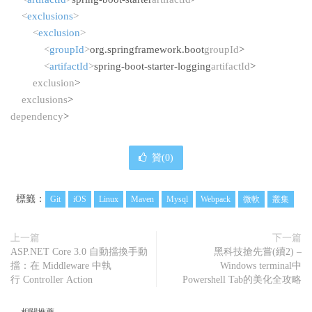
<
exclusions
>
<
exclusion
>
<
groupId
>
org.springframework.boot
groupId
>
<
artifactId
>
spring-boot-starter-logging
artifactId
>
exclusion
>
exclusions
>
dependency
>
贊(
0
)
標籤：
Git
iOS
Linux
Maven
Mysql
Webpack
微軟
叢集
上一篇
下一篇
ASP.NET Core 3.0 自動擋換手動
黑科技搶先嘗(續2) –
擋：在 Middleware 中執
Windows terminal中
行 Controller Action
Powershell Tab的美化全攻略
相關推薦