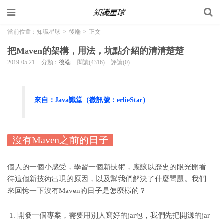
當前位置：
知識星球
>
後端
>
正文
把Maven的架構，用法，坑點介紹的清清楚楚
2019-05-21
分類：
後端
閱讀(4316)
評論(0)
來自：Java識堂（微訊號：erlieStar）
沒有Maven之前的日子
個人的一個小感受，學習一個新技術，應該以歷史的眼光開看
待這個新技術出現的原因，以及幫我們解決了什麼問題。我們
來回憶一下沒有Maven的日子是怎麼樣的？
開發一個專案，需要用別人寫好的jar包，我們先把開源的jar