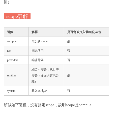
掛）
scope詳解
引數
解釋
是否會被打入最終的jar包
compile
預設的scope
是
test
測試使用
否
provided
編譯需要
否
編譯不需要，執行時
runtime
需要（介面與實現分
是
離）
system
載入本地jar
否
類似如下這種，沒有指定scope，說明scope是compile