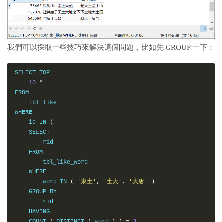
我們可以採取一些技巧來解決這個問題，比如先 GROUP 一下：
SELECT TOP

10
*
FROM

    tbl_like

WHERE

    id IN 
(
    SELECT

        rid

    FROM

        tbl_like_word

    WHERE

        word IN 
(
'東土'
,
'土大'
,
'大唐'
)
    GROUP BY

        rid

    HAVING

    COUNT 
(
 DISTINCT 
(
 word 
)
)
=
3