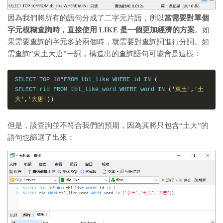
因為我們將所有的語句分成了二字元片語，所以
當需要對單個
字元模糊查詢時，直接使用 LIKE 是一個更加經濟的方案
。如
果需要查詢的字元多於兩個時，就需要對查詢詞進行分詞。如
需查詢“東土大唐”一詞，構造出的查詢語句可能會是這樣：
SELECT TOP 
10
*
FROM tbl_like WHERE id IN 
(
SELECT rid FROM tbl_like_word WHERE word IN 
(
'東土'
,
'土
大'
,
'大唐'
))
但是，該查詢並不符合我們的預期，因為其將只包含“土大”的
語句也篩選了出來：