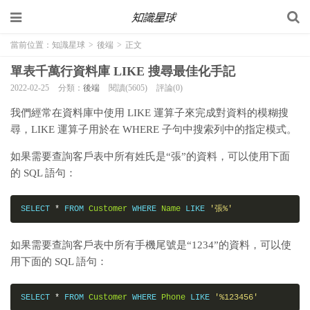
當前位置：
知識星球
>
後端
>
正文
單表千萬行資料庫 LIKE 搜尋最佳化手記
2022-02-25
分類：
後端
閱讀(5605)
評論(0)
我們經常在資料庫中使用 LIKE 運算子來完成對資料的模糊搜
尋，LIKE 運算子用於在 WHERE 子句中搜索列中的指定模式。
如果需要查詢客戶表中所有姓氏是“張”的資料，可以使用下面
的 SQL 語句：
SELECT 
*
 FROM 
Customer
 WHERE 
Name
 LIKE 
'張%'
如果需要查詢客戶表中所有手機尾號是“1234”的資料，可以使
用下面的 SQL 語句：
SELECT 
*
 FROM 
Customer
 WHERE 
Phone
 LIKE 
'%123456'