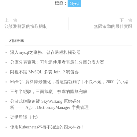
標籤：
Mysql
上一篇
下一篇
淺談瀏覽器的快取機制
無限滾動的最佳實踐
相關推薦
深入mysql之事務、儲存過程和觸發器
分庫分表實戰：可能是使用者表最佳分庫分表方案
阿裡不讓 MySQL 多表 Join ？我偏要！
MySQL 資料庫最佳化，看這篇就夠了 | 不長不短，2000 字小結
三年半經驗，三面鵝廠，被虐的體無完膚….
分散式鏈路追蹤 SkyWalking 原始碼分
析 —— Agent DictionaryManager 字典管理
架構雜談《七》
使用Kubernetes不得不知道的四大神器！