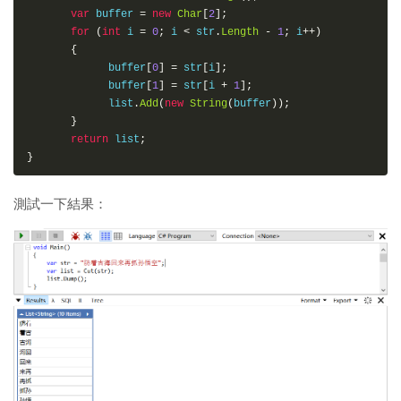
var
 buffer 
=
new
Char
[
2
];
for
(
int
 i 
=
0
;
 i 
<
 str
.
Length
-
1
;
 i
++)
{
             buffer
[
0
]
=
 str
[
i
];
             buffer
[
1
]
=
 str
[
i 
+
1
];
             list
.
Add
(
new
String
(
buffer
));
}
return
 list
;
}
測試一下結果：