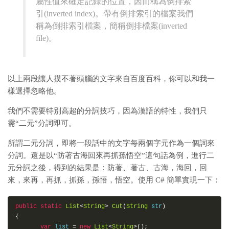
屬性值來確定記錄的位置，因而稱為倒排索
引(inverted index)。帶有倒排索引的檔案我們
稱為倒排索引檔案，簡稱倒排檔案(inverted
file)。
以上兩段讓人摸不著頭腦的文字來自百度百科，你可以和我一
樣選擇忽略他。
我們不需要特別高超的分詞技巧，因為漢語的特性，我們只
需“二元”分詞即可。
所謂二元分詞，即將一段話中的文字每兩個字元作為一個詞來
分詞。還是以“防著古海回來再抓孫悟空”這句話為例，進行二
元分詞之後，得到的結果是：防著、著古、古海，海回，回
來，來再，再抓，抓孫，孫悟，悟空。使用 C# 簡單實現一下：
public
static
List
<
String
>
Cut
(
String
 str
)
{
var
 list 
=
new
List
<
String
>();