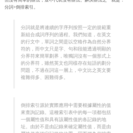
但沒有簡單的辦法，並不代表沒有辦法。解決辦法之一就是：
分詞+倒排索引。
分詞就是將連續的字序列按照一定的規範重
新組合成詞序列的過程。我們知道，在英文
的行文中，單詞之間是以空格作為自然分界
符的，而中文只是字、句和段能透過明顯的
分界符來簡單劃界，唯獨詞沒有一個形式上
的分界符，雖然英文也同樣存在短語的劃分
問題，不過在詞這一層上，中文比之英文要
複雜得多、困難得多。
倒排索引源於實際應用中需要根據屬性的值
來查詢記錄。這種索引表中的每一項都包括
一個屬性值和具有該屬性值的各記錄的地
址。由於不是由記錄來確定屬性值，而是由