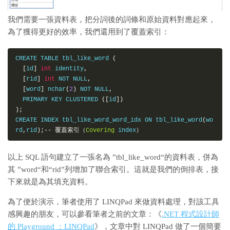
我們需要一張資料表，把分詞後的詞條和原始資料對應起來，
為了獲得更好的效率，我們還用到了覆蓋索引：
CREATE TABLE tbl_like_word 
(
[
id
]
int
 identity
,
[
rid
]
int
 NOT NULL
,
[
word
]
 nchar
(
2
)
 NOT NULL
,
  PRIMARY KEY CLUSTERED 
([
id
])
);
CREATE INDEX tbl_like_word_word_idx ON tbl_like_word
(
wo
rd
,
rid
);--
覆蓋索引（
Covering
 index
）
以上 SQL 語句建立了一張名為 ”tbl_like_word“的資料表，併為
其 ”word“和“rid”列增加了聯合索引。這就是我們的倒排表，接
下來就是為其填充資料。
為了便於演示，筆者使用了 LINQPad 來做資料處理，對該工具
感興趣的朋友，可以參看筆者之前的文章：《
.NET 程式設計師
的 Playground ：LINQPad
》，文章中對 LINQPad 做了一個簡要