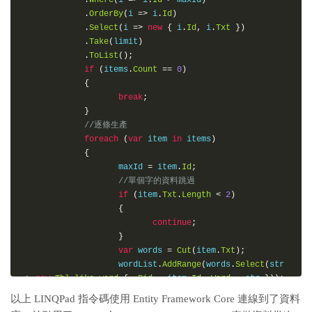
.
OrderBy
(
i 
=>
 i
.
Id
)
.
Select
(
i 
=>
new
{
 i
.
Id
,
 i
.
Txt
})
.
Take
(
limit
)
.
ToList
();
if
(
items
.
Count
==
0
)
{
break
;
}
//逐條生產
foreach
(
var
 item 
in
 items
)
{
                    maxId 
=
 item
.
Id
;
//單個字的資料跳過
if
(
item
.
Txt
.
Length
<
2
)
{
continue
;
}
var
 words 
=
Cut
(
item
.
Txt
);
                    wordList
.
AddRange
(
words
.
Select
(
str 
=>
new
Tbl_like_word
{
Rid
=
 item
.
Id
,
Word
=
 str 
}));
}
以上 LINQPad 指令碼使用 Entity Framework Core 連線到了資料
}