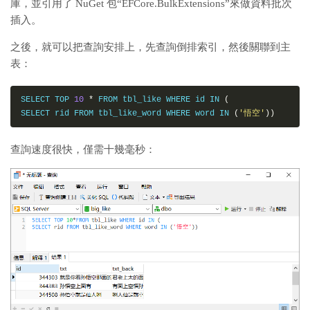
庫，並引用了 NuGet 包“EFCore.BulkExtensions”來做資料批次
"處理完畢，開始入庫。"
.
Dump
(
"Log"
);
插入。
this
.
BulkInsert
(
wordList
);
SaveChanges
();
之後，就可以把查詢安排上，先查詢倒排索引，然後關聯到主
"入庫完成"
.
Dump
(
"Log"
);
表：
}
// Define other methods, classes and namespaces here
public
static
List
<
String
>
Cut
(
String
 str
)
SELECT TOP 
10
*
 FROM tbl_like WHERE id IN 
(
{
SELECT rid FROM tbl_like_word WHERE word IN 
(
'悟空'
))
var
 list 
=
new
List
<
String
>();
var
 buffer 
=
new
Char
[
2
];
for
(
int
 i 
=
0
;
 i 
<
 str
.
Length
-
1
;
 i
++)
查詢速度很快，僅需十幾毫秒：
{
             buffer
[
0
]
=
 str
[
i
];
             buffer
[
1
]
=
 str
[
i 
+
1
];
             list
.
Add
(
new
String
(
buffer
));
}
return
 list
;
}