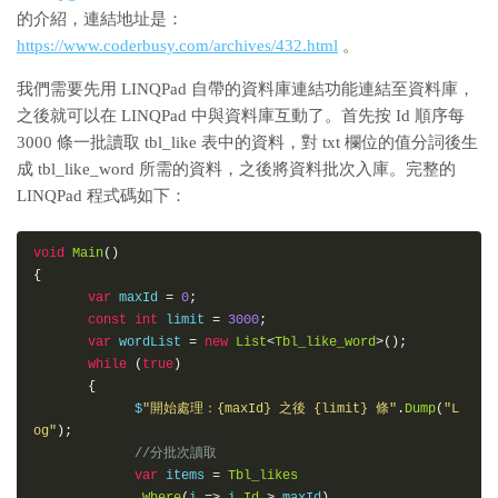
的介紹，連結地址是：
https://www.coderbusy.com/archives/432.html
。
我們需要先用 LINQPad 自帶的資料庫連結功能連結至資料庫，
之後就可以在 LINQPad 中與資料庫互動了。首先按 Id 順序每
3000 條一批讀取 tbl_like 表中的資料，對 txt 欄位的值分詞後生
成 tbl_like_word 所需的資料，之後將資料批次入庫。完整的
LINQPad 程式碼如下：
void
Main
()
{
var
 maxId 
=
0
;
const
int
 limit 
=
3000
;
var
 wordList 
=
new
List
<
Tbl_like_word
>();
while
(
true
)
{
             $
"開始處理：{maxId} 之後 {limit} 條"
.
Dump
(
"L
og"
);
//分批次讀取
var
 items 
=
Tbl_likes
.
Where
(
i 
=>
 i
.
Id
>
 maxId
)