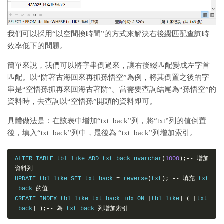
我們可以採用“以空間換時間”的方式來解決右後綴匹配查詢時
效率低下的問題。
簡單來說，我們可以將字串倒過來，讓右後綴匹配變成左字首
匹配。以“防著古海回來再抓孫悟空”為例，將其倒置之後的字
串是“空悟孫抓再來回海古著防”。當需要查詢結尾為“孫悟空”的
資料時，去查詢以“空悟孫”開頭的資料即可。
具體做法是：在該表中增加“txt_back”列，將“txt”列的值倒置
後，填入“txt_back”列中，最後為 “txt_back”列增加索引。
ALTER TABLE tbl_like ADD txt_back nvarchar
(
1000
);--
增加
資料列
UPDATE tbl_like SET txt_back 
=
 reverse
(
txt
);
--
填充
 txt
_back 
的值
CREATE INDEX tbl_like_txt_back_idx ON 
[
tbl_like
]
(
[
txt
_back
]
);--
為
 txt_back 
列增加索引