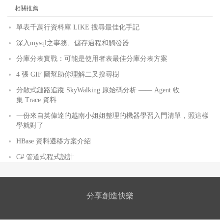
相關推薦
單表千萬行資料庫 LIKE 搜尋最佳化手記
深入mysql之事務、儲存過程和觸發器
分庫分表實戰：可能是使用者表最佳分庫分表方案
4 張 GIF 圖幫助你理解二叉搜尋樹
分散式鏈路追蹤 SkyWalking 原始碼分析 —— Agent 收
集 Trace 資料
一份來自英偉達的越南小姐姐整理的機器學習入門清單，照這樣
學就對了
HBase 資料遷移方案介紹
C# 管道式程式設計
分享創造快樂