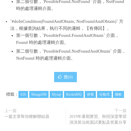
第二個引數，`PossibleFound.NotFound` 介面，NotFound
時的處理邏輯介面。
`#doInCondition(FoundAndObtain, NotFoundAndObtain)` 方
法，根據查詢結果，執行不同的邏輯，【有傳回】。
第一個引數，`PossibleFound.FoundAndObtain` 介面，
Found 時的處理邏輯介面。
第二個引數，`PossibleFound.NotFoundAndObtain` 介面，
NotFound 時的處理邏輯介面。
贊(
0
)
標籤：
iOS
MongoDB
Mysql
RocketMQ
併發
分散式
微軟
上一篇
下一篇
一篇文章幫你瞭解聯結器
2019年暑期實習、秋招深度學習
演演算法崗面試要點及答案分享