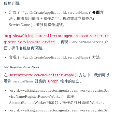
服務介面。
定義了 `#getOrCreate(applicationId, serviceName)`
介面
方
法，根據應用編號 + 操作名字，獲取或建立操作名(
ServiceName )，並獲得操作編號。
org.skywalking.apm.collector.agent.stream.worker.re
gister.ServiceNameService
，實現 IServiceNameService 介
面，操作名服務實現類。
實現了 `#getOrCreate(applicationId, serviceName)` 方法。
2.2.3 Graph#start(ServiceName)
在
#createServiceNameRegisterGraph()
方法中，我們可以
看到 ServiceName 對應的
Graph
物件的建立。
`org.skywalking.apm.collector.agent.stream.worker.register.Ser
viceNameRegisterRemoteWorker`，繼承
AbstractRemoteWorker 抽象類，操作名註冊遠端 Worker 。
`org.skywalking.apm.collector.agent.stream.worker.register.Ser