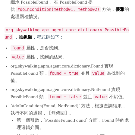
繼承 PossibleFound 。在 PossibleFound 提
供
#doInCondition(method01, method02)
方法，
優雅
的
處理兩種情況。
org.skywalking.apm.agent.core.dictionary.PossibleFo
und
，
抽象類
，程式碼如下：
found
屬性，是否找到。
value
屬性，找到的結果。
org.skywalking.apm.agent.core.dictionary.Found 實現
PossibleFound 類，
found = true
並且
value
為找到的
值。
org.skywalking.apm.agent.core.dictionary.NotFound 實現
PossibleFound 類，
found = false
並且
value
不賦值。
`#doInCondition(Found, NotFound)` 方法，根據查詢結果，
執行不同的邏輯，【無傳回】。
第一個引數，`PossibleFound.Found` 介面，Found 時的處
理邏輯介面。