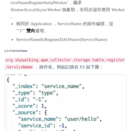
viceNameRegisterSerialWorker`，繼承
AbstractLocalAsyncWorker 抽象類，非同步儲存應用 Worker
。
相同於 Application ，ServiceName 的操作編號，從
`”1″`
雙向
遞增。
ServiceNameEsRegisterDAO#save(ServiceName)
2.2.4 ServiceName
org.skywalking.apm.collector.storage.table.register
.ServiceName
，操作名。例如記錄在 ES 如下圖：