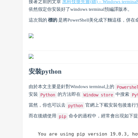
接著之前的文章
黑科技搶先嘗(續) – Windows termi
依然假定你安裝好了windows terminal預編譯版本。
這次我的
標的
是將PowerShell美化成下麵這樣，併
安裝python
由於本文主要是針對Windows terminal上的
Powershe
安裝
的方法即在
中搜索
Python
Window store
Py
當然，你也可以去
官網上下載安裝包後進行
python
而在後續使用
命令的過程中，經常會出現如下提
pip
You are using pip version 
19.0
.
3
, ho