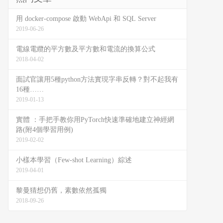
用 docker-compose 啟動 WebApi 和 SQL Server
2019-06-26
電線電纜的平方數及平方數和電流的換算公式
2018-04-02
面試官讓用5種python方法實現字串反轉？對不起我有
16種……
2019-01-13
實體 ：手把手教你用PyTorch快速準確地建立神經網
路(附4個學習用例)
2019-02-02
小樣本學習（Few-shot Learning）綜述
2019-04-01
黎曼猜想仍舊，素數依然孤獨
2018-09-26