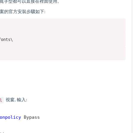
的等寬字型都可以直接在裡面使用。
ts 專案的官方安裝步驟如下:
fonts\
視窗, 輸入:
l
onpolicy
 Bypass 