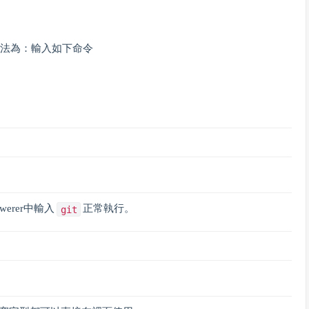
方法為：輸入如下命令
erer中輸入
正常執行。
git