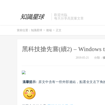
歡迎光臨
每天分享高質量文章
當前位置：
知識星球
>
後端
>
正文
黑科技搶先嘗(續2) – Windows t
2019-05-21
分類：
溫馨提示:
原文中含有一些外部連結，點選全文左下角的