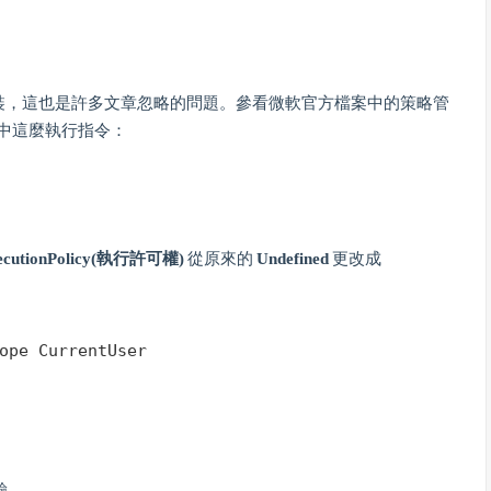
裝，這也是許多文章忽略的問題。參看微軟官方檔案中的策略管
中這麼執行指令：
ecutionPolicy(執行許可權)
從原來的
Undefined
更改成
ope CurrentUser
驗。