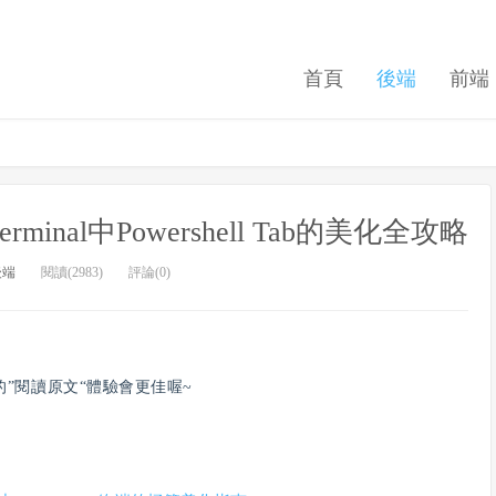
首頁
後端
前端
erminal中Powershell Tab的美化全攻略
後端
閱讀(2983)
評論(0)
”
閱讀原文
“體驗會更佳喔~