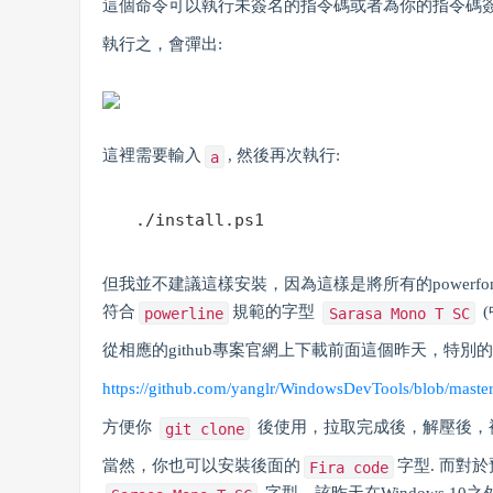
這個命令可以執行未簽名的指令碼或者為你的指令碼
執行之，會彈出:
這裡需要輸入
, 然後再次執行:
a
./install.ps1
但我並不建議這樣安裝，因為這樣是將所有的power
符合
規範的字型
(
powerline
Sarasa Mono T SC
從相應的github專案官網上下載前面這個昨天，特別
https://github.com/yanglr/WindowsDevTools/blob/maste
方便你
後使用，拉取完成後，解壓後，
git clone
當然，你也可以安裝後面的
字型. 而對於
Fira code