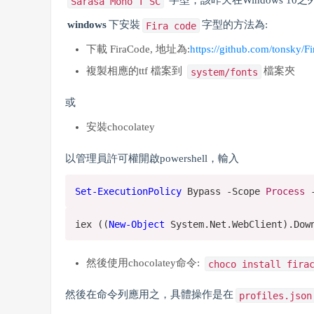
字型，該昨天在Windows 10
Sarasa Mono T SC
windows
下安裝
字型的方法為:
Fira code
下載 FiraCode, 地址為:
https://github.com/tonsky/F
複製相應的ttf 檔案到
檔案夾
system/fonts
或
安裝chocolatey
以管理員許可權開啟powershell，輸入
Set-ExecutionPolicy
Bypass -Scope
Process
-
iex ((
New-Object
System.Net.WebClient).Dow
然後使用chocolatey命令:
choco install fira
然後在命令列應用之，具體操作是在
profiles.json