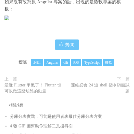
如果沒有改寫原 Angular 專案的話，出現的是微軟專案的模
板：
贊(
0
)
標籤：
.NET
Angular
Git
iOS
TypeScript
微軟
上一篇
下一篇
最近 Flutter 爭氣了！ Flutter 也
運維必會 24 道 shell 指令碼面試
可以做這麼炫酷的動畫
題
相關推薦
分庫分表實戰：可能是使用者表最佳分庫分表方案
4 張 GIF 圖幫助你理解二叉搜尋樹