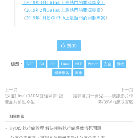
《2019年3月GitHub上最熱門的開源專案》
《
2019年2月GitHub上最熱門的開源專案
》
《
2019年1月份GitHub上最熱門的開源專案
》
贊(
0
)
標籤：
.NET
Git
iOS
Linux
NLP
Python
安全
微軟
機器學習
運維
上一篇
下一篇
[深度] Intel和ARM雙雄爭霸: 讀
讓彈幕飛一會兒——騰訊影片彈
懂晶片前世今生
幕(39W+)爬取實戰
相關推薦
PyQt5 執行緒管理 解決耗時執行緒導致假死問題