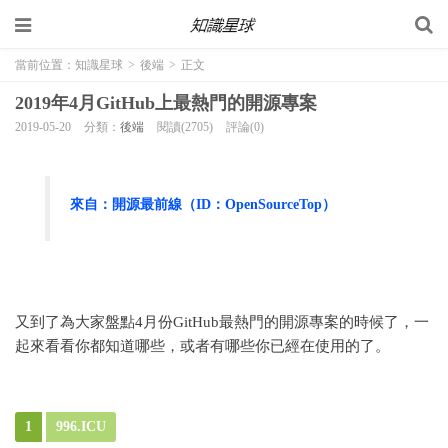
當前位置：
知識星球
>
後端
>
正文
2019年4月GitHub上最熱門的開源專案
2019-05-20
分類：
後端
閱讀(2705)
評論(0)
來自：開源最前線（ID：OpenSourceTop）
又到了為大家盤點4月份GitHub最熱門的開源專案的時候了，一
起來看看你都知道哪些，或者有哪些你已經在使用的了。
1
996.ICU