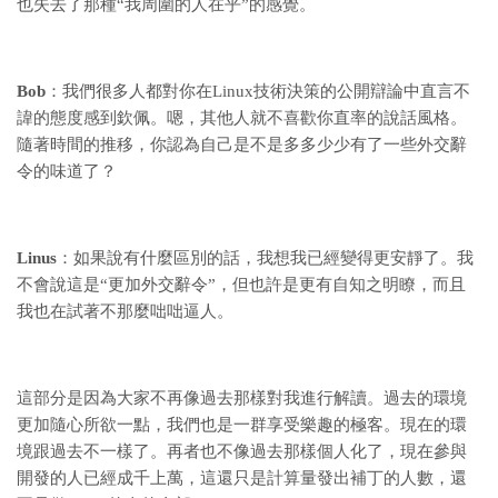
也失去了那種“我周圍的人在乎”的感覺。
Bob
：我們很多人都對你在Linux技術決策的公開辯論中直言不
諱的態度感到欽佩。嗯，其他人就不喜歡你直率的說話風格。
隨著時間的推移，你認為自己是不是多多少少有了一些外交辭
令的味道了？
Linus
：如果說有什麼區別的話，我想我已經變得更安靜了。我
不會說這是“更加外交辭令”，但也許是更有自知之明瞭，而且
我也在試著不那麼咄咄逼人。
這部分是因為大家不再像過去那樣對我進行解讀。過去的環境
更加隨心所欲一點，我們也是一群享受樂趣的極客。現在的環
境跟過去不一樣了。再者也不像過去那樣個人化了，現在參與
開發的人已經成千上萬，這還只是計算量發出補丁的人數，還