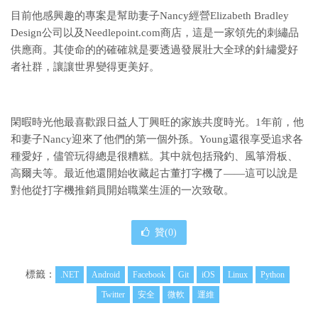
目前他感興趣的專案是幫助妻子Nancy經營Elizabeth Bradley
Design公司以及Needlepoint.com商店，這是一家領先的刺繡品
供應商。其使命的的確確就是要透過發展壯大全球的針繡愛好
者社群，讓讓世界變得更美好。
閑暇時光他最喜歡跟日益人丁興旺的家族共度時光。1年前，他
和妻子Nancy迎來了他們的第一個外孫。Young還很享受追求各
種愛好，儘管玩得總是很糟糕。其中就包括飛釣、風箏滑板、
高爾夫等。最近他還開始收藏起古董打字機了——這可以說是
對他從打字機推銷員開始職業生涯的一次致敬。
贊(
0
)
標籤：
.NET
Android
Facebook
Git
iOS
Linux
Python
Twitter
安全
微軟
運維