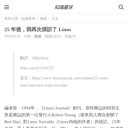
當前位置：
知識星球
>
後端
>
正文
25 年後，我再次採訪了 Linus
2019-05-16
分類：
後端
閱讀(2615)
評論(0)
翻譯：36Kr/boxi
36kr.com/p/5194729
原文：https://www.linuxjournal.com/content/25-years-
later-interview-linus-torvalds
編者按：1994年，《Linux Journal》創刊。當時雜誌的特寫文
章是雜誌的第一位發行人Robert Young（後來與人聯合創辦了
Red Hat）對Linus Torvalds（Linux內核的作者）的採訪。25年