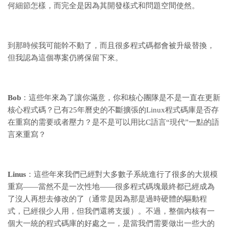
何細節怎樣，而完全是因為其開發樣式和問題空間使然。
到那時候我可能幹不動了，而且很多程式碼都會被升級替換，
但我認為這個專案仍將保留下來。
Bob
：這些年來為了讓你滿意，你和核心團隊是不是一直在更新
核心程式碼？已有25年曆史的不斷擴張的Linux程式碼庫是否存
在重寫的需要或者壓力？是不是可以用比C語言“現代”一點的語
言來重寫？
Linus
：這些年來我們已經對大多數子系統進行了很多的大規模
重寫——當然不是一次性地——很多程式碼塊最終都已經成為
了沒人再想去修改的了（通常是因為那是過時硬體的驅動程
式，已經很少人用，但我們還將支援）。不過，整個內核有一
個大一統的程式碼庫的好處之一，是當我們需要做出一些大的