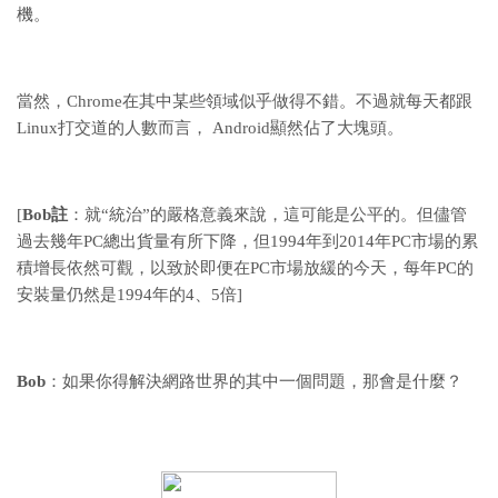
機。
當然，Chrome在其中某些領域似乎做得不錯。不過就每天都跟
Linux打交道的人數而言， Android顯然佔了大塊頭。
[
Bob註
：就“統治”的嚴格意義來說，這可能是公平的。但儘管
過去幾年PC總出貨量有所下降，但1994年到2014年PC市場的累
積增長依然可觀，以致於即便在PC市場放緩的今天，每年PC的
安裝量仍然是1994年的4、5倍]
Bob
：如果你得解決網路世界的其中一個問題，那會是什麼？