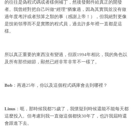
的往往是偽程式碼或者樣例補丁，然後發郵件給真正的開發
者。我曾經對把自己叫做“經理”猶豫過，因為其實我並沒有做
過年度考評或者預算之類的事（感謝上帝！），但我絕對更像
是技術領導而不是實際的程式員，過去許多年裡一直都是這
樣。
所以真正重要的東西沒有變過，但跟1994年相比，我的角色以
及所有那些細節，顯然已經非常非常不一樣了。
Bob
：再過25年，你以及這個程式碼庫會去到哪裡？
Linus
：呃，那時候我都75歲了，我懷疑到時候還能不能每天都
這麼投入。但考慮到我一直做這個都快30年了，也許我屆時還
會跟進下去。