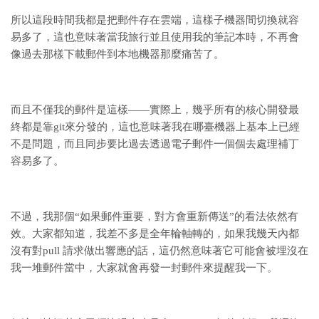
所以這段時間我都是把郵件存在雲端，這樣子機器間切換就容
易多了，這也意味著當我旅行並且使用我的筆記本時，不再會
像過去那樣下載郵件到本地機器那麼痛苦了。
而且不僅我的郵件是這樣——實際上，幾乎所有的核心開發最
終都是靠git來分發的，這也意味著我在哪臺機器上基本上已經
不是問題，而且同步要比過去透過電子郵件一個個去處理補丁
容易多了。
不過，我那個“如果郵件重要，對方會重新傳送”的看法依然有
效。大家都知道，我差不多是全年輪軸轉的，如果我幾天內都
沒有對pull 請求做出響應的話，這仍然意味著它可能會被埋沒在
我一堆郵件當中，大家就會再發一封郵件來提醒我一下。