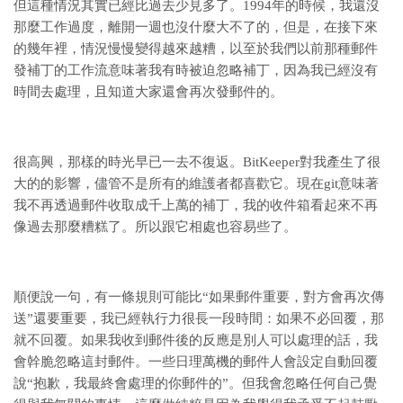
但這種情況其實已經比過去少見多了。1994年的時候，我還沒
那麼工作過度，離開一週也沒什麼大不了的，但是，在接下來
的幾年裡，情況慢慢變得越來越糟，以至於我們以前那種郵件
發補丁的工作流意味著我有時被迫忽略補丁，因為我已經沒有
時間去處理，且知道大家還會再次發郵件的。
很高興，那樣的時光早已一去不復返。BitKeeper對我產生了很
大的的影響，儘管不是所有的維護者都喜歡它。現在git意味著
我不再透過郵件收取成千上萬的補丁，我的收件箱看起來不再
像過去那麼糟糕了。所以跟它相處也容易些了。
順便說一句，有一條規則可能比“如果郵件重要，對方會再次傳
送”還要重要，我已經執行力很長一段時間：如果不必回覆，那
就不回覆。如果我收到郵件後的反應是別人可以處理的話，我
會幹脆忽略這封郵件。一些日理萬機的郵件人會設定自動回覆
說“抱歉，我最終會處理的你郵件的”。但我會忽略任何自己覺