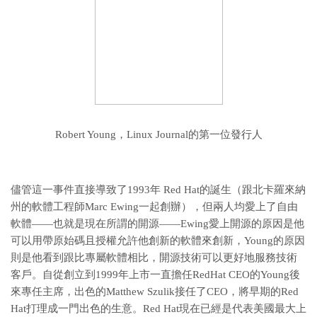
Robert Young，Linux Journal的第一位發行人
儘管這一事件直接導致了1993年 Red Hat的誕生（跟北卡羅來納
州的軟體工程師Marc Ewing一起創辦），但兩人均愛上了自由
軟體——也就是現在所謂的開源——Ewing愛上開源的原因是他
可以用帶原始碼且授權允許他創新的軟體來創新，Young的原因
則是他看到跟比專屬軟體相比，開源技術可以更好地服務技術
客戶。自從創立到1999年上市一直擔任RedHat CEO的Young後
來專任主席，出色的Matthew Szulik接任了CEO，將早期的Red
Hat打理成一門出色的生意。Red Hat現在已經是代表美國最大上