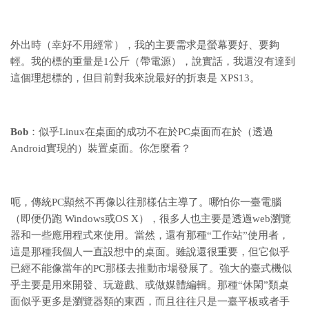
外出時（幸好不用經常），我的主要需求是螢幕要好、要夠
輕。我的標的重量是1公斤（帶電源），說實話，我還沒有達到
這個理想標的，但目前對我來說最好的折衷是 XPS13。
Bob
：似乎Linux在桌面的成功不在於PC桌面而在於（透過
Android實現的）裝置桌面。你怎麼看？
呃，傳統PC顯然不再像以往那樣佔主導了。哪怕你一臺電腦
（即便仍跑 Windows或OS X），很多人也主要是透過web瀏覽
器和一些應用程式來使用。當然，還有那種“工作站”使用者，
這是那種我個人一直設想中的桌面。雖說還很重要，但它似乎
已經不能像當年的PC那樣去推動市場發展了。強大的臺式機似
乎主要是用來開發、玩遊戲、或做媒體編輯。那種“休閑”類桌
面似乎更多是瀏覽器類的東西，而且往往只是一臺平板或者手