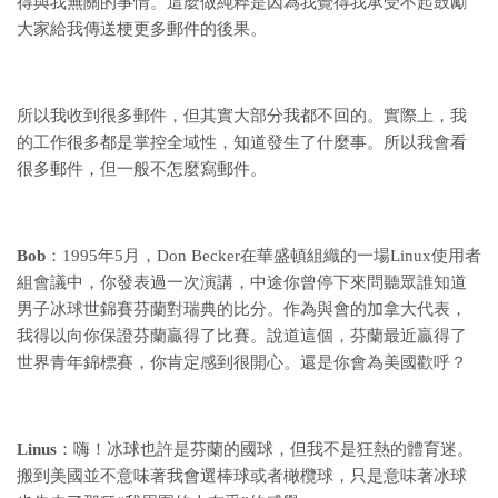
得與我無關的事情。這麼做純粹是因為我覺得我承受不起鼓勵
大家給我傳送梗更多郵件的後果。
所以我收到很多郵件，但其實大部分我都不回的。實際上，我
的工作很多都是掌控全域性，知道發生了什麼事。所以我會看
很多郵件，但一般不怎麼寫郵件。
Bob
：1995年5月，Don Becker在華盛頓組織的一場Linux使用者
組會議中，你發表過一次演講，中途你曾停下來問聽眾誰知道
男子冰球世錦賽芬蘭對瑞典的比分。作為與會的加拿大代表，
我得以向你保證芬蘭贏得了比賽。說道這個，芬蘭最近贏得了
世界青年錦標賽，你肯定感到很開心。還是你會為美國歡呼？
Linus
：嗨！冰球也許是芬蘭的國球，但我不是狂熱的體育迷。
搬到美國並不意味著我會選棒球或者橄欖球，只是意味著冰球