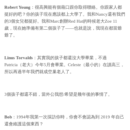
Robert Young
：很高興能有個藉口跟你取得聯絡。你跟家人都
挺好的吧？你的孩子現在應該都上大學了。我和Nancy還有我們
的3個女兒都挺好。我和Marc創辦Red Hat的時候老大Zoe 11
歲，現在她準備有第二個孩子了——也就是說，我現在都當爺
爺了。
Linus Torvalds
：其實我的孩子都還沒大學畢業，不過
Patricia（老大）今年5月會畢業。Celeste（最小的）在讀高三，
所以再過半年我們就成空巢老人了。
3個孩子都還不錯，當外公我想/希望是幾年後的事情了。
Bob
：1994年我第一次採訪你時，你會不會認為到 2019 年自己
還會維護這個東西？