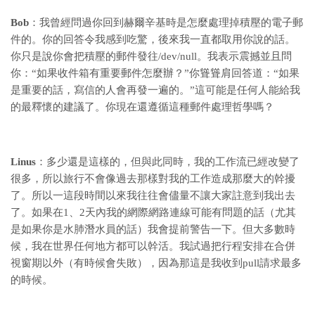
Bob
：我曾經問過你回到赫爾辛基時是怎麼處理掉積壓的電子郵
件的。你的回答令我感到吃驚，後來我一直都取用你說的話。
你只是說你會把積壓的郵件發往/dev/null。我表示震撼並且問
你：“如果收件箱有重要郵件怎麼辦？”你聳聳肩回答道：“如果
是重要的話，寫信的人會再發一遍的。”這可能是任何人能給我
的最釋懷的建議了。你現在還遵循這種郵件處理哲學嗎？
Linus
：多少還是這樣的，但與此同時，我的工作流已經改變了
很多，所以旅行不會像過去那樣對我的工作造成那麼大的幹擾
了。所以一這段時間以來我往往會儘量不讓大家註意到我出去
了。如果在1、2天內我的網際網路連線可能有問題的話（尤其
是如果你是水肺潛水員的話）我會提前警告一下。但大多數時
候，我在世界任何地方都可以幹活。我試過把行程安排在合併
視窗期以外（有時候會失敗），因為那這是我收到pull請求最多
的時候。