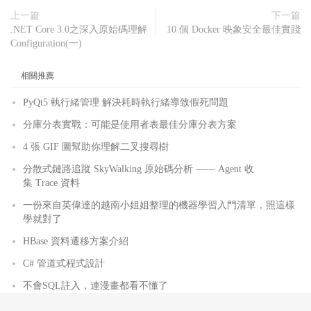
上一篇
下一篇
.NET Core 3.0之深入原始碼理解
10 個 Docker 映象安全最佳實踐
Configuration(一)
相關推薦
PyQt5 執行緒管理 解決耗時執行緒導致假死問題
分庫分表實戰：可能是使用者表最佳分庫分表方案
4 張 GIF 圖幫助你理解二叉搜尋樹
分散式鏈路追蹤 SkyWalking 原始碼分析 —— Agent 收
集 Trace 資料
一份來自英偉達的越南小姐姐整理的機器學習入門清單，照這樣
學就對了
HBase 資料遷移方案介紹
C# 管道式程式設計
不會SQL註入，連漫畫都看不懂了