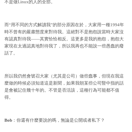
不是做Linux的人的全部。
而“用不同的方式解讀我”的部分原因在於，大家用一種1994年
時不曾有的嚴肅態度來對待我。這絕對不是抱怨說當時大家沒
有認真對待我——其實恰恰相反。這更多是我的抱怨，抱怨大
家現在太過認真地對待我了，所以我再也不能說一些愚蠢的廢
話了。
所以我仍然會號召大家（尤其是公司）做些蠢事，但現在我這
麼做的時候必須知道這是新聞，如果我朝某些公司豎中指的話
是會被記住幾十年的。不管是否活該，這種行為可能都不值
得。
Bob
：你還有什麼要說的嗎，無論是公開或者私下？