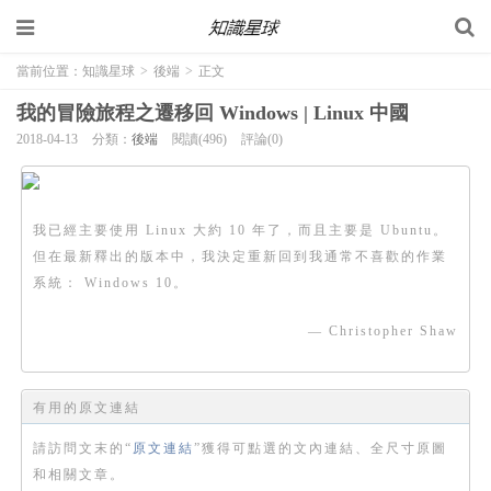
當前位置：
知識星球
>
後端
>
正文
我的冒險旅程之遷移回 Windows | Linux 中國
2018-04-13
分類：
後端
閱讀(496)
評論(0)
我已經主要使用 Linux 大約 10 年了，而且主要是 Ubuntu。
但在最新釋出的版本中，我決定重新回到我通常不喜歡的作業
系統： Windows 10。
— Christopher Shaw
有用的原文連結
請訪問文末的“
原文連結
”獲得可點選的文內連結、全尺寸原圖
和相關文章。