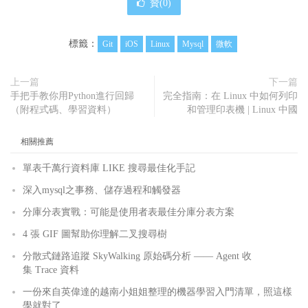
贊(
0
)
標籤：
Git
iOS
Linux
Mysql
微軟
上一篇
下一篇
手把手教你用Python進行回歸
完全指南：在 Linux 中如何列印
（附程式碼、學習資料）
和管理印表機 | Linux 中國
相關推薦
單表千萬行資料庫 LIKE 搜尋最佳化手記
深入mysql之事務、儲存過程和觸發器
分庫分表實戰：可能是使用者表最佳分庫分表方案
4 張 GIF 圖幫助你理解二叉搜尋樹
分散式鏈路追蹤 SkyWalking 原始碼分析 —— Agent 收
集 Trace 資料
一份來自英偉達的越南小姐姐整理的機器學習入門清單，照這樣
學就對了