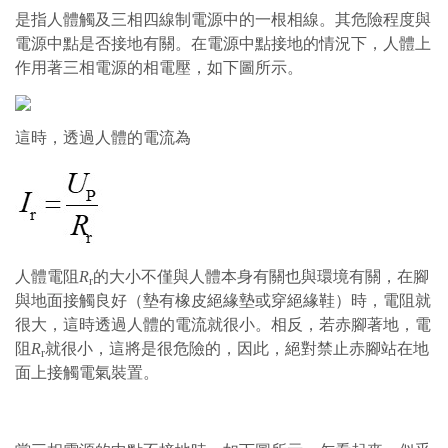
是指人體觸及三相四線制電源中的一根相線。其危險程度與
電源中點是否接地有關。在電源中點接地的情況下，人體上
作用著三相電源的相電壓，如下圖所示。
這時，透過人體的電流為
人體電阻
R
的大小不僅與人體本身有關也與環境有關，在腳
r
與地面接觸良好（墊有橡皮絕緣墊或穿絕緣鞋）時，電阻就
很大，這時透過人體的電流就很小。相反，若赤腳著地，電
阻
R
就很小，這將是很危險的，因此，絕對禁止赤腳站在地
r
面上接觸電氣裝置。