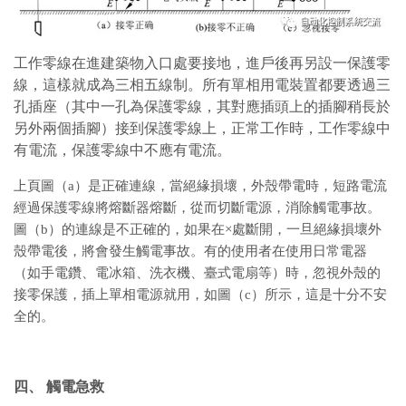
工作零線在進建築物入口處要接地，進戶後再另設一保護零
線，這樣就成為三相五線制。所有單相用電裝置都要透過三
孔插座（其中一孔為保護零線，其對應插頭上的插腳稍長於
另外兩個插腳）接到保護零線上，正常工作時，工作零線中
有電流，保護零線中不應有電流。
上頁圖（a）是正確連線，當絕緣損壞，外殼帶電時，短路電流
經過保護零線將熔斷器熔斷，從而切斷電源，消除觸電事故。
圖（b）的連線是不正確的，如果在×處斷開，一旦絕緣損壞外
殼帶電後，將會發生觸電事故。有的使用者在使用日常電器
（如手電鑽、電冰箱、洗衣機、臺式電扇等）時，忽視外殼的
接零保護，插上單相電源就用，如圖（c）所示，這是十分不安
全的。
四、 觸電急救