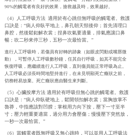
90%的觸電者有良好的效果，搶救越及時，效果越好。
（4）人工呼吸方法 適用於有心跳但無呼吸的觸電者。救護
口訣是：“病人仰臥平地上，鼻孔朝天頸後仰；首先清理口
鼻腔，然後鬆釦解衣裳；捏鼻吹氣要適量，排氣應讓口鼻
暢；吹二秒來停三秒，五秒一次最恰當。”
進行人工呼吸時，若傷員有好轉的跡象（如眼皮閃動或嘴唇微
動），可暫停人工呼吸數秒鐘，任其自行呼吸，如其不能完全
恢復呼吸，應繼續進行人工呼吸，直到傷員能正常呼吸為止。
人工呼吸必須長時間地堅持進行，在未見明顯死亡癥狀之前，
切務輕易放棄。死亡癥狀應由醫生來判斷。
（5）心臟按摩方法 適用於有呼吸但無心跳的觸電者。救護
口訣是：“病人仰臥硬地上，鬆開領扣解衣裳；當胸放掌不
魯莽，中指應該對凹膛；掌根用力向下按，壓下一寸至半
寸；壓力輕重要適當，過分用力會壓傷；慢慢壓下突然放，
一秒一次最恰當。”
（6）當觸電者既無呼吸又無心跳時，可以並用人工呼吸法