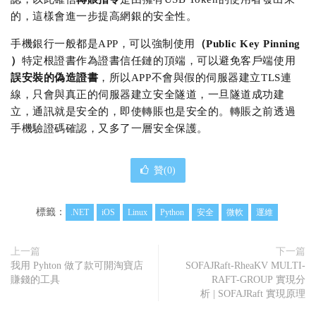
的，這樣會進一步提高網銀的安全性。
手機銀行一般都是APP，可以強制使用
（Public Key Pinning
）
特定根證書作為證書信任鏈的頂端，可以避免客戶端使用
誤安裝的偽造證書
，所以APP不會與假的伺服器建立TLS連
線，只會與真正的伺服器建立安全隧道，一旦隧道成功建
立，通訊就是安全的，即使轉賬也是安全的。轉賬之前透過
手機驗證碼確認，又多了一層安全保護。
贊(
0
)
標籤：
.NET
iOS
Linux
Python
安全
微軟
運維
上一篇
下一篇
我用 Pyhton 做了款可開淘寶店
SOFAJRaft-RheaKV MULTI-
賺錢的工具
RAFT-GROUP 實現分
析 | SOFAJRaft 實現原理