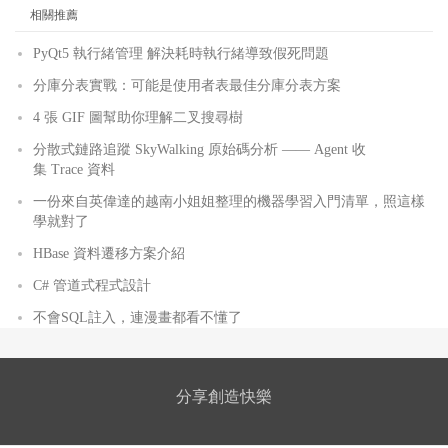
相關推薦
PyQt5 執行緒管理 解決耗時執行緒導致假死問題
分庫分表實戰：可能是使用者表最佳分庫分表方案
4 張 GIF 圖幫助你理解二叉搜尋樹
分散式鏈路追蹤 SkyWalking 原始碼分析 —— Agent 收
集 Trace 資料
一份來自英偉達的越南小姐姐整理的機器學習入門清單，照這樣
學就對了
HBase 資料遷移方案介紹
C# 管道式程式設計
不會SQL註入，連漫畫都看不懂了
分享創造快樂