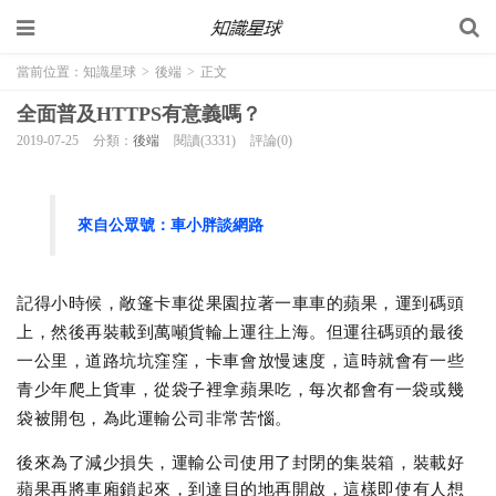
當前位置：
知識星球
>
後端
>
正文
全面普及HTTPS有意義嗎？
2019-07-25
分類：
後端
閱讀(3331)
評論(0)
來自公眾號：
車小胖談網路
記得小時候，敞篷卡車從果園拉著一車車的蘋果，運到碼頭
上，然後再裝載到萬噸貨輪上運往上海。但運往碼頭的最後
一公里，道路坑坑窪窪，卡車會放慢速度，這時就會有一些
青少年爬上貨車，從袋子裡拿蘋果吃，每次都會有一袋或幾
袋被開包，為此運輸公司非常苦惱。
後來為了減少損失，運輸公司使用了封閉的集裝箱，裝載好
蘋果再將車廂鎖起來，到達目的地再開啟，這樣即使有人想