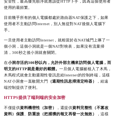
安全性，最高優先順序就應該從HTTP下手，因為這個使用者
使用的最頻繁。
目前幾乎所有的個人電腦都處於路由器NAT保護之下，如果
使用者不主動訪問Internet，別人無從對NAT後個人電腦下
手。
一旦使用者主動訪問Internet，就相當於在NAT城門上啄了一
個小洞，這個小洞就是一個NAT對映表，如果沒有流量掃
清，300秒之後小洞就會關閉。
在
小洞存活的300秒以內，允許外部主機來訪問個人電腦，而
明文的HTTP就是最好的載體。
一旦個人電腦被植入了木馬，
木馬程式就會主動週期性發訊息給Internet的控制終端，這樣
NAT小洞會一直敞開大門
（週期性訊息掃清定時器）
，給遠
端控制提供了便利。
HTTPS提供了端到端的安全加密
不僅提供
資料機密性（加密）
，還提供
資料完整性（不篡改
資料）保護
、
防重放（把捕獲的報文再發一次無效）
，這樣