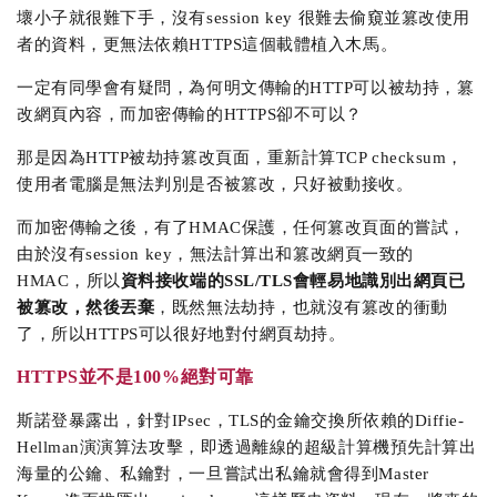
壞小子就很難下手，沒有session key 很難去偷窺並篡改使用
者的資料，更無法依賴HTTPS這個載體植入木馬。
一定有同學會有疑問，為何明文傳輸的HTTP可以被劫持，篡
改網頁內容，而加密傳輸的HTTPS卻不可以？
那是因為HTTP被劫持篡改頁面，重新計算TCP checksum，
使用者電腦是無法判別是否被篡改，只好被動接收。
而加密傳輸之後，有了HMAC保護，任何篡改頁面的嘗試，
由於沒有session key，無法計算出和篡改網頁一致的
HMAC，所以
資料接收端的SSL/TLS會輕易地識別出網頁已
被篡改，然後丟棄
，既然無法劫持，也就沒有篡改的衝動
了，所以HTTPS可以很好地對付網頁劫持。
HTTPS並不是100%絕對可靠
斯諾登暴露出，針對IPsec，TLS的金鑰交換所依賴的Diffie-
Hellman演演算法攻擊，即透過離線的超級計算機預先計算出
海量的公鑰、私鑰對，一旦嘗試出私鑰就會得到Master