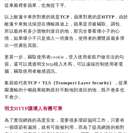
從車廂裡拿蘋果，也無從下手。
以上敞篷卡車所對應的就是
TCP
，蘋果對應的是
HTTP
，由於
敞篷卡車無法保證在傳輸路途上，蘋果是否被竊取、調包、
所以最終有多少貨物到達目的地，那完全要看壞小子的心
情，如果壞小子只是插入一些廣告，使用者的瀏覽器最多彈
出一些廣告頁面。
更甚一步，竊取使用者cookie，登入使用者賬戶做非法的勾
當。還可以透過明文http植入木馬，可以遠端控制使用者電
腦，竊取使用者敏感資訊。
集裝箱代表
TCP + TLS（Transport Layer Security）
，從果
園運輸的十噸蘋果能夠原封不動地到達目的地，既不會多也
不會少。
明文HTTP讓壞人有機可乘
為了實現網路的高度安全，需要很多環節協同工作，只要有
一個環節有漏洞，就有可能被利用，而為了提高網路的相對