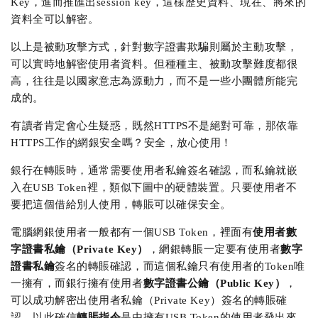
Key，進而推匯出session key，這樣歷史資料、現在、將來的
資料全可以解密。
以上是被動攻擊方式，針對數字證書欺騙則屬於主動攻擊，
可以實時地解密使用者資料。但種種主、被動攻擊難度都很
高，往往是以國家意志為源動力，而不是一些小團體所能完
成的。
有讀者肯定會心生疑惑，既然HTTPS不是絕對可靠，那依靠
HTTPS工作的網銀安全嗎？安全，放心使用！
銀行在轉賬時，通常需要使用者私鑰簽名確認，而私鑰就嵌
入在USB Token裡，類似下圖中的硬體裝置。只要使用者不
要把這個借給別人使用，轉賬可以確保安全。
電腦網銀使用者一般都有一個USB Token，裡面有
使用者數
字證書私鑰（Private Key）
，網銀轉賬一定要有使用者
數字
證書私鑰
簽名的轉賬確認，而這個私鑰只有使用者的Token唯
一擁有，而銀行擁有使用者
數字證書公鑰（Public Key）
，
可以成功解密出使用者私鑰（Private Key）簽名的轉賬確
認，以此確信
轉賬指令
是由擁有USB Token的使用者發出來