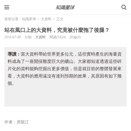
當前位置：
知識星球
>
大資料
>
正文
站在風口上的大資料，究竟被什麼拖了後腿？
2019-07-09
分類：
大資料
閱讀(3424)
評論(0)
導讀：
當大資料帶給世界更多位元，這些實時產生的海量資
料成為了一座開採難度巨大的礦山。
大家都知道透過這些碎
片化的資料能夠挖掘出更多價值，但是就目前的整體發展來
看，大資料的應用遠沒有達到預期的效果，其原因有如下幾
個。
作者：房龍江