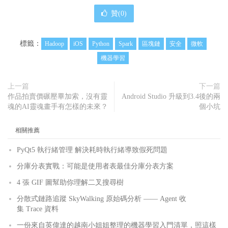
贊(
0
)
標籤：
Hadoop
iOS
Python
Spark
區塊鏈
安全
微軟
機器學習
上一篇
下一篇
作品拍賣價碾壓畢加索，沒有靈
Android Studio 升級到3.4後的兩
魂的AI靈魂畫手有怎樣的未來？
個小坑
相關推薦
PyQt5 執行緒管理 解決耗時執行緒導致假死問題
分庫分表實戰：可能是使用者表最佳分庫分表方案
4 張 GIF 圖幫助你理解二叉搜尋樹
分散式鏈路追蹤 SkyWalking 原始碼分析 —— Agent 收
集 Trace 資料
一份來自英偉達的越南小姐姐整理的機器學習入門清單，照這樣