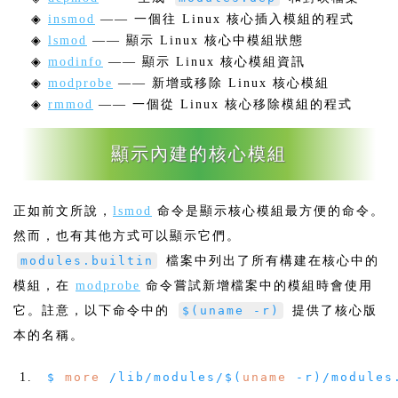
◈
insmod
—— 一個往 Linux 核心插入模組的程式
◈
lsmod
—— 顯示 Linux 核心中模組狀態
◈
modinfo
—— 顯示 Linux 核心模組資訊
◈
modprobe
—— 新增或移除 Linux 核心模組
◈
rmmod
—— 一個從 Linux 核心移除模組的程式
顯示內建的核心模組
正如前文所說，
lsmod
命令是顯示核心模組最方便的命令。
然而，也有其他方式可以顯示它們。
modules.builtin
檔案中列出了所有構建在核心中的
模組，在
modprobe
命令嘗試新增檔案中的模組時會使用
它。註意，以下命令中的
$(uname -r)
提供了核心版
本的名稱。
$
more
/
lib
/
modules
/
$
(
uname
-
r
)/
modules