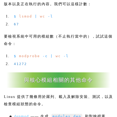
版本以及正在執行的內容。我們可以這樣計數：
$
lsmod
|
wc
-
l
67
要檢視系統中可用的模組數（不止執行當中的），試試這個
命令：
$
modprobe
-
c
|
wc
-
l
41272
與核心模組相關的其他命令
Linux 提供了幾條用於羅列、載入及解除安裝、測試，以及
檢查模組狀態的命令。
◈
depmod
—— 生成
modules.dep
和對映檔案