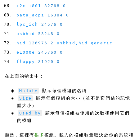
i2c_i801
32768
0
pata_acpi
16384
0
lpc_ich
24576
0
usbhid
53248
0
hid
126976
2
usbhid
,
hid_generic
e1000e
245760
0
floppy
81920
0
在上面的輸出中：
◈
Module
顯示每個模組的名稱
◈
Size
顯示每個模組的大小（並不是它們佔的記憶
體大小）
◈
Used by
顯示每個模組被使用的次數和使用它們
的模組
顯然，這裡有
很多
模組。載入的模組數量取決於你的系統和