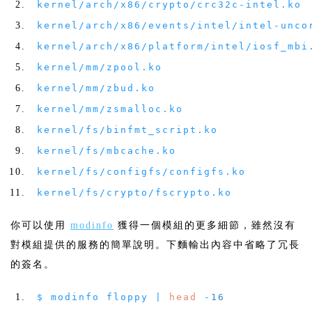
kernel
/
arch
/
x86
/
crypto
/
crc32c
-
intel
.
ko
kernel
/
arch
/
x86
/
events
/
intel
/
intel
-
unco
kernel
/
arch
/
x86
/
platform
/
intel
/
iosf_mbi
kernel
/
mm
/
zpool
.
ko
kernel
/
mm
/
zbud
.
ko
kernel
/
mm
/
zsmalloc
.
ko
kernel
/
fs
/
binfmt_script
.
ko
kernel
/
fs
/
mbcache
.
ko
kernel
/
fs
/
configfs
/
configfs
.
ko
kernel
/
fs
/
crypto
/
fscrypto
.
ko
你可以使用
modinfo
獲得一個模組的更多細節，雖然沒有
對模組提供的服務的簡單說明。下麵輸出內容中省略了冗長
的簽名。
$ modinfo floppy
|
head
-
16