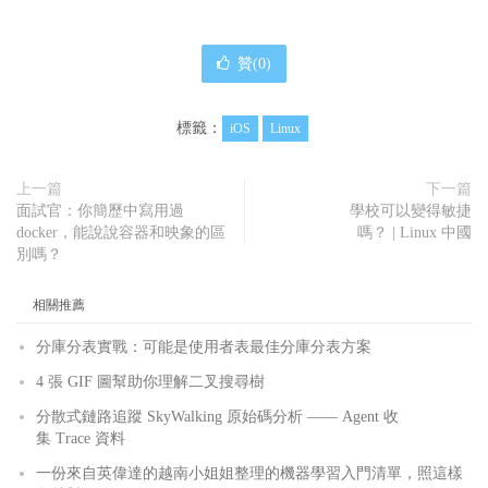
贊(
0
)
標籤：
iOS
Linux
上一篇
下一篇
面試官：你簡歷中寫用過
學校可以變得敏捷
docker，能說說容器和映象的區
嗎？ | Linux 中國
別嗎？
相關推薦
分庫分表實戰：可能是使用者表最佳分庫分表方案
4 張 GIF 圖幫助你理解二叉搜尋樹
分散式鏈路追蹤 SkyWalking 原始碼分析 —— Agent 收
集 Trace 資料
一份來自英偉達的越南小姐姐整理的機器學習入門清單，照這樣