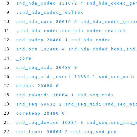
snd_hda_codec
131072
4
snd_hda_codec_ge
,
snd_hda_codec_realtek
snd_hda_core
86016
5
snd_hda_codec_gene
,
snd_hda_codec
,
snd_hda_codec_realtek
snd_hwdep
20480
1
snd_hda_codec
snd_pcm
102400
4
snd_hda_codec_hdmi
,
snd
_core
snd_seq_midi
20480
0
snd_seq_midi_event
16384
1
snd_seq_midi
dcdbas
20480
0
snd_rawmidi
36864
1
snd_seq_midi
snd_seq
69632
2
snd_seq_midi
,
snd_seq_mi
coretemp
20480
0
snd_seq_device
16384
3
snd_seq
,
snd_seq_
snd_timer
36864
2
snd_seq
,
snd_pcm