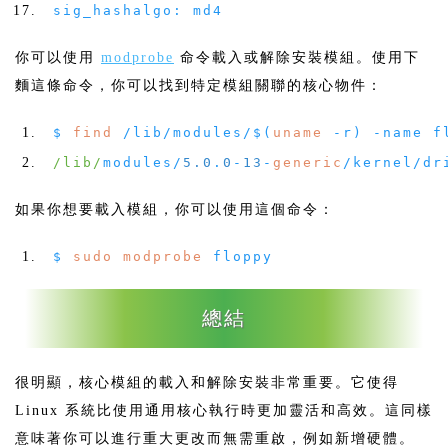
sig_hashalgo
:
md4
你可以使用
modprobe
命令載入或解除安裝模組。使用下
麵這條命令，你可以找到特定模組關聯的核心物件：
$
find
/
lib
/
modules
/
$
(
uname
-
r
)
-
name f
/lib/
modules
/
5.0
.
0
-
13
-
generic
/
kernel
/
dr
如果你想要載入模組，你可以使用這個命令：
$
sudo
modprobe
floppy
總結
很明顯，核心模組的載入和解除安裝非常重要。它使得
Linux 系統比使用通用核心執行時更加靈活和高效。這同樣
意味著你可以進行重大更改而無需重啟，例如新增硬體。