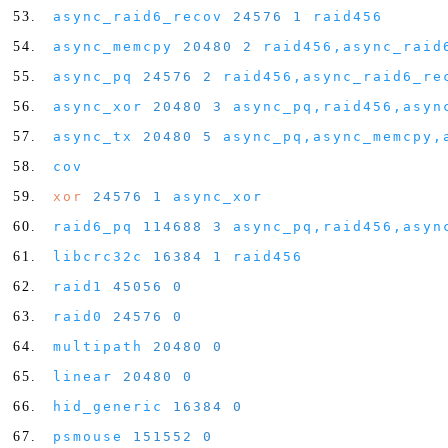
async_raid6_recov
24576
1
raid456
async_memcpy
20480
2
raid456
,
async_raid
async_pq
24576
2
raid456
,
async_raid6_re
async_xor
20480
3
async_pq
,
raid456
,
asyn
async_tx
20480
5
async_pq
,
async_memcpy
,
cov
xor
24576
1
async_xor
raid6_pq
114688
3
async_pq
,
raid456
,
asyn
libcrc32c
16384
1
raid456
raid1
45056
0
raid0
24576
0
multipath
20480
0
linear
20480
0
hid_generic
16384
0
psmouse
151552
0