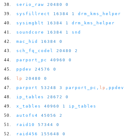
serio_raw
20480
0
sysfillrect
16384
1
drm_kms_helper
sysimgblt
16384
1
drm_kms_helper
soundcore
16384
1
snd
mac_hid
16384
0
sch_fq_codel
20480
2
parport_pc
40960
0
ppdev
24576
0
lp
20480
0
parport
53248
3
parport_pc
,
lp
,
ppdev
ip_tables
28672
0
x_tables
40960
1
ip_tables
autofs4
45056
2
raid10
57344
0
raid456
155648
0