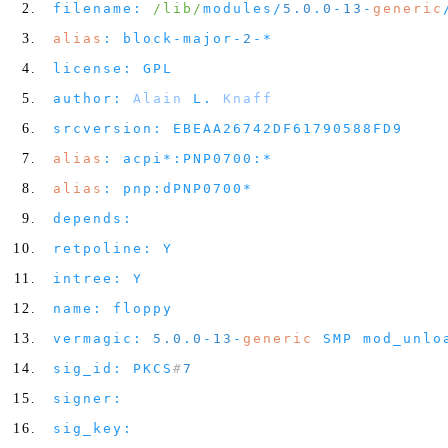
filename
:
/lib/
modules
/
5.0
.
0
-
13
-
generic
alias
:
block
-
major
-
2
-*
license
:
GPL
author
:
Alain
L
.
Knaff
srcversion
:
EBEAA26742DF61790588FD9
alias
:
acpi
*:
PNP0700
:*
alias
:
pnp
:
dPNP0700
*
depends
:
retpoline
:
Y
intree
:
Y
name
:
floppy
vermagic
:
5.0
.
0
-
13
-
generic
SMP mod_unlo
sig_id
:
PKCS
#
7
signer
:
sig_key
: