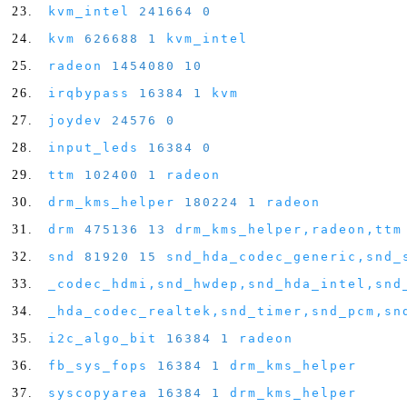
kvm_intel
241664
0
kvm
626688
1
kvm_intel
radeon
1454080
10
irqbypass
16384
1
kvm
joydev
24576
0
input_leds
16384
0
ttm
102400
1
radeon
drm_kms_helper
180224
1
radeon
drm
475136
13
drm_kms_helper
,
radeon
,
ttm
snd
81920
15
snd_hda_codec_generic
,
snd_
_codec_hdmi
,
snd_hwdep
,
snd_hda_intel
,
snd
_hda_codec_realtek
,
snd_timer
,
snd_pcm
,
sn
i2c_algo_bit
16384
1
radeon
fb_sys_fops
16384
1
drm_kms_helper
syscopyarea
16384
1
drm_kms_helper