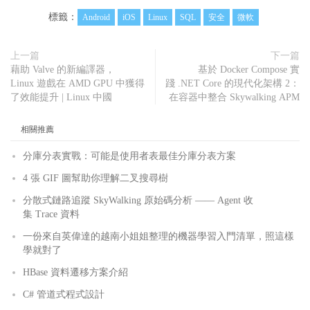
標籤：
Android
iOS
Linux
SQL
安全
微軟
上一篇
下一篇
藉助 Valve 的新編譯器，
基於 Docker Compose 實
Linux 遊戲在 AMD GPU 中獲得
踐 .NET Core 的現代化架構 2：
了效能提升 | Linux 中國
在容器中整合 Skywalking APM
相關推薦
分庫分表實戰：可能是使用者表最佳分庫分表方案
4 張 GIF 圖幫助你理解二叉搜尋樹
分散式鏈路追蹤 SkyWalking 原始碼分析 —— Agent 收
集 Trace 資料
一份來自英偉達的越南小姐姐整理的機器學習入門清單，照這樣
學就對了
HBase 資料遷移方案介紹
C# 管道式程式設計