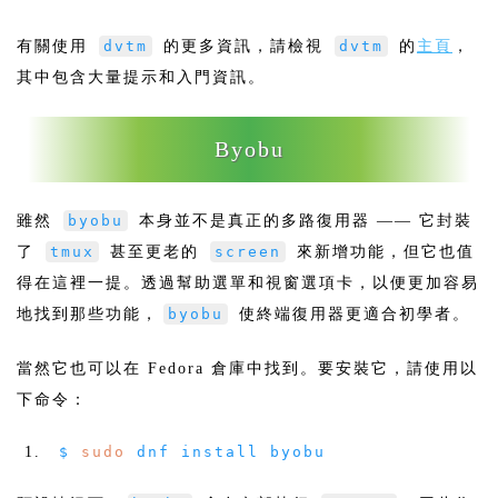
有關使用
dvtm
的更多資訊，請檢視
dvtm
的
主頁
，
其中包含大量提示和入門資訊。
Byobu
雖然
byobu
本身並不是真正的多路復用器 —— 它封裝
了
tmux
甚至更老的
screen
來新增功能，但它也值
得在這裡一提。透過幫助選單和視窗選項卡，以便更加容易
地找到那些功能，
byobu
使終端復用器更適合初學者。
當然它也可以在 Fedora 倉庫中找到。要安裝它，請使用以
下命令：
$
sudo
dnf install byobu