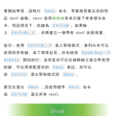
要開始學習，請執行
tmux
命令。單窗格視窗以你的預
設 shell 啟動。tmux 使用
修飾鍵
來表示接下來會發出命
令。預設情況下，此鍵為
Ctrl+B
。如果輸
入
Ctrl+B, C
，你將建立一個帶有 shell 的新視窗。
提示：使用
Ctrl+B, ?
進入幫助樣式，會列出你可以
使用的所有鍵。為了簡單起見，你先檢視
bind-key -T
prefix
開頭的行。這些是你可以在修飾鍵之後立即使用
的鍵，可以用來配置你的
tmux
會話。你可以
按
Ctrl+C
退出幫助樣式回
tmux
。
要完全退出
tmux
，請使用標準
exit
命令
或
Ctrl+D
退出所有 shell。
Dvtm