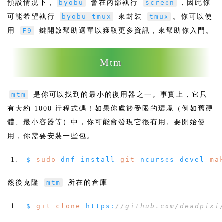
預設情況下，
byobu
會在內部執行
screen
，因此你
可能希望執行
byobu-tmux
來封裝
tmux
。你可以使
用
F9
鍵開啟幫助選單以獲取更多資訊，來幫助你入門。
Mtm
mtm
是你可以找到的最小的復用器之一。事實上，它只
有大約 1000 行程式碼！如果你處於受限的環境（例如舊硬
體、最小容器等）中，你可能會發現它很有用。要開始使
用，你需要安裝一些包。
$
sudo
dnf install
git
ncurses
-
devel
ma
然後克隆
mtm
所在的倉庫：
$
git
clone
https
:
//github.com/deadpixi