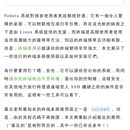
Fedora 系統對很多使用者來說都很舒適。它有一個令人驚
嘆的桌面，可以輕鬆地完成日常任務。而在這光鮮的錶面之
下是由 Linux 系統提供的支援，而終端是高階使用者使用
這些底層能力的最簡單方法。預設的終端簡單且功能有限。
但是，
終端復用器
能讓你的終端變得非常強大。本文展示了
一些流行的終端多路復用器以及如何安裝它們。
為什麼要用它？嗯，首先，它可以讓你登出你的系統，而同
時
讓你的終端會話不受幹擾
。退出你的控制檯，這樣安全，
在其他地方旅行時透過遠端登入 SSH 繼續之前的操作是非
常有用的。這裡有一些工具可以看下。
最古老和最知名的終端多路復用器之一是
screen
。但
是，由於其程式碼不再維護，本文將重點介紹最近的應用。
（“最近的”是相對而言的，其中一些已存在多年！）