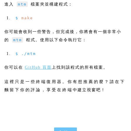
進入
mtm
檔案夾並構建程式：
$
make
你可能會收到一些警告，但完成後，你將會有一個非常小
的
mtm
程式。使用以下命令執行它：
$
./
mtm
你可以在
GitHub 頁面
上找到該程式的所有檔案。
這裡只是一些終端復用器。你有想推薦的麼？請在下
麵留下你的評論，享受在終端中建立視窗吧！