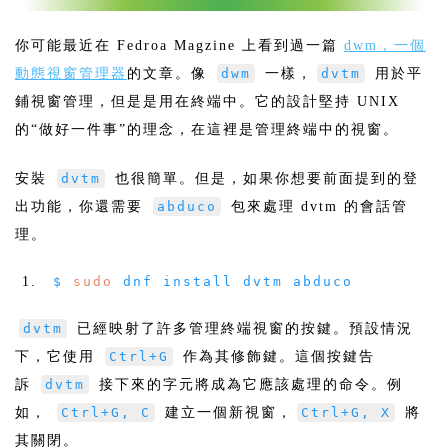
你可能最近在 Fedroa Magzine 上看到過一篇
dwm，一個
動態視窗管理器
的文章。像
dwm
一樣，
dvtm
用於平
鋪視窗管理，但是是用在終端中。它的設計堅持 UNIX
的“做好一件事”的理念，在這裡是管理終端中的視窗。
安裝
dvtm
也很簡單。但是，如果你想要前面提到的登
出功能，你還需要
abduco
包來處理 dvtm 的會話管
理。
$
sudo
dnf install dvtm abduco
dvtm
已經映射了許多管理終端視窗的按鍵。預設情況
下，它使用
Ctrl+G
作為其修飾鍵。這個按鍵告
訴
dvtm
接下來的字元將成為它應該處理的命令。例
如，
Ctrl+G, C
建立一個新視窗，
Ctrl+G, X
將
其關閉。