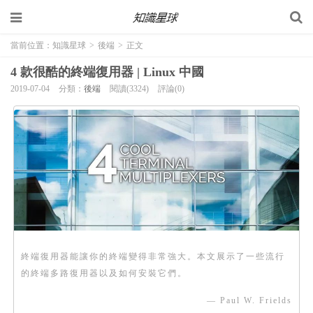
當前位置：
知識星球
>
後端
>
正文
4 款很酷的終端復用器 | Linux 中國
2019-07-04
分類：
後端
閱讀(3324)
評論(0)
終端復用器能讓你的終端變得非常強大。本文展示了一些流行
的終端多路復用器以及如何安裝它們。
— Paul W. Frields