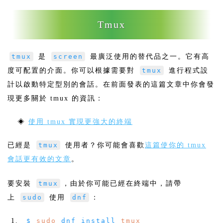
Tmux
tmux
是
screen
最廣泛使用的替代品之一。它有高
度可配置的介面。你可以根據需要對
tmux
進行程式設
計以啟動特定型別的會話。在前面發表的這篇文章中你會發
現更多關於 tmux 的資訊：
◈
使用 tmux 實現更強大的終端
已經是
tmux
使用者？你可能會喜歡
這篇使你的 tmux
會話更有效的文章
。
要安裝
tmux
，由於你可能已經在終端中，請帶
上
sudo
使用
dnf
：
$
sudo
dnf install
tmux