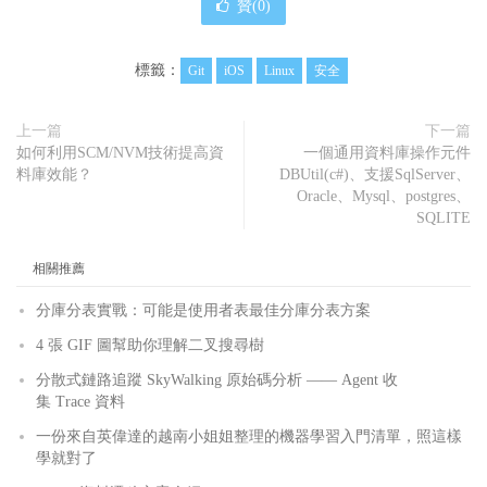
贊(
0
)
標籤：
Git
iOS
Linux
安全
上一篇
下一篇
如何利用SCM/NVM技術提高資
一個通用資料庫操作元件
料庫效能？
DBUtil(c#)、支援SqlServer、
Oracle、Mysql、postgres、
SQLITE
相關推薦
分庫分表實戰：可能是使用者表最佳分庫分表方案
4 張 GIF 圖幫助你理解二叉搜尋樹
分散式鏈路追蹤 SkyWalking 原始碼分析 —— Agent 收
集 Trace 資料
一份來自英偉達的越南小姐姐整理的機器學習入門清單，照這樣
學就對了