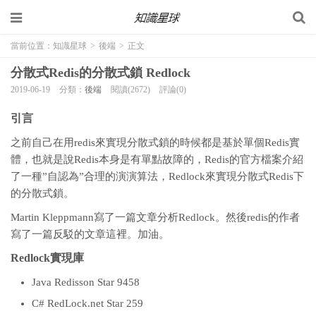
當前位置：
知識星球
>
後端
>
正文
分散式Redis的分散式鎖 Redlock
2019-06-19
分類：
後端
閱讀(2672)
評論(0)
引言
之前自己在用redis來實現分散式鎖的時候都是基於單個Redis實
體，也就是說Redis本身是有單點故障的，Redis的官方檔案介紹
了一種”自認為”合理的演演算法，Redlock來實現分散式Redis下
的分散式鎖。
Martin Kleppmann寫了一篇文章分析Redlock。然後redis的作者
寫了一篇反駁的文章這裡。加油。
Redlock實現庫
Java Redisson Star 9458
C# RedLock.net Star 259