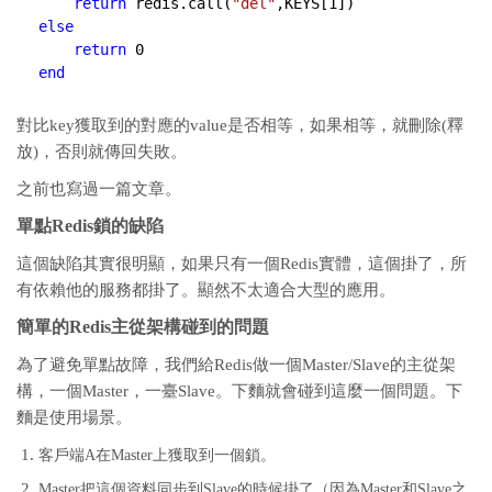
return
 redis.call(
"del"
,KEYS[
1
else
return
0
end
對比key獲取到的對應的value是否相等，如果相等，就刪除(釋
放)，否則就傳回失敗。
之前也寫過一篇文章。
單點Redis鎖的缺陷
這個缺陷其實很明顯，如果只有一個Redis實體，這個掛了，所
有依賴他的服務都掛了。顯然不太適合大型的應用。
簡單的Redis主從架構碰到的問題
為了避免單點故障，我們給Redis做一個Master/Slave的主從架
構，一個Master，一臺Slave。下麵就會碰到這麼一個問題。下
麵是使用場景。
客戶端A在Master上獲取到一個鎖。
Master把這個資料同步到Slave的時候掛了（因為Master和Slave之