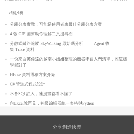
相關推薦
分庫分表實戰：可能是使用者表最佳分庫分表方案
4 張 GIF 圖幫助你理解二叉搜尋樹
分散式鏈路追蹤 SkyWalking 原始碼分析 —— Agent 收
集 Trace 資料
一份來自英偉達的越南小姐姐整理的機器學習入門清單，照這樣
學就對了
HBase 資料遷移方案介紹
C# 管道式程式設計
不會SQL註入，連漫畫都看不懂了
向Excel說再見，神級編輯器統一表格與Python
分享創造快樂