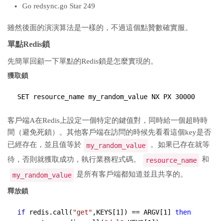
Go redsync.go Star 249
雖然後面的演演算法是一樣的，不過這個點贊數確實服。
單點Redis鎖
先簡單回顧一下單點的Redis鎖是怎麼實現的。
獲取鎖
SET resource_name my_random_value NX PX 30000
客戶端A在Redis上設定一個特定的鍵值對，同時給一個超時時
間（避免死鎖）。其他客戶端在訪問的時候先看看這個key是否
已經存在，並且值等於
。如果已存在就等
my_random_value
待，否則就獲取成功，執行業務程式碼。
和
resource_name
是所有客戶端都知道並且共享的。
my_random_value
釋放鎖
if
 redis.call(
"get"
,KEYS[
1
]) == ARGV[
1
] 
then