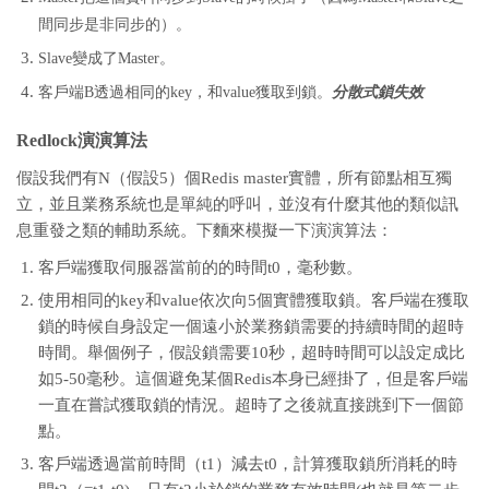
間同步是非同步的）。
Slave變成了Master。
客戶端B透過相同的key，和value獲取到鎖。
分散式鎖失效
Redlock演演算法
假設我們有N（假設5）個Redis master實體，所有節點相互獨
立，並且業務系統也是單純的呼叫，並沒有什麼其他的類似訊
息重發之類的輔助系統。下麵來模擬一下演演算法：
客戶端獲取伺服器當前的的時間t0，毫秒數。
使用相同的key和value依次向5個實體獲取鎖。客戶端在獲取
鎖的時候自身設定一個遠小於業務鎖需要的持續時間的超時
時間。舉個例子，假設鎖需要10秒，超時時間可以設定成比
如5-50毫秒。這個避免某個Redis本身已經掛了，但是客戶端
一直在嘗試獲取鎖的情況。超時了之後就直接跳到下一個節
點。
客戶端透過當前時間（t1）減去t0，計算獲取鎖所消耗的時