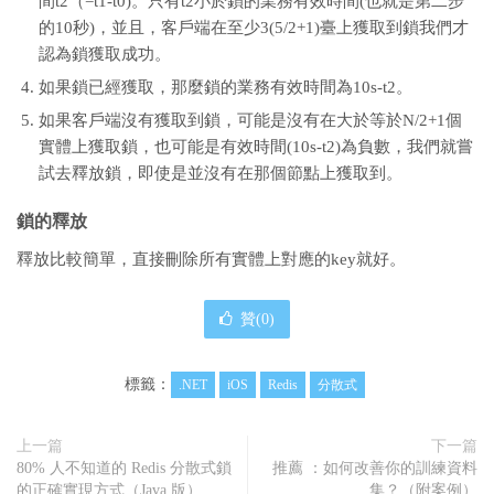
間t2（=t1-t0)。只有t2小於鎖的業務有效時間(也就是第二步
的10秒)，並且，客戶端在至少3(5/2+1)臺上獲取到鎖我們才
認為鎖獲取成功。
如果鎖已經獲取，那麼鎖的業務有效時間為10s-t2。
如果客戶端沒有獲取到鎖，可能是沒有在大於等於N/2+1個
實體上獲取鎖，也可能是有效時間(10s-t2)為負數，我們就嘗
試去釋放鎖，即使是並沒有在那個節點上獲取到。
鎖的釋放
釋放比較簡單，直接刪除所有實體上對應的key就好。
贊(
0
)
標籤：
.NET
iOS
Redis
分散式
上一篇
下一篇
80% 人不知道的 Redis 分散式鎖
推薦 ：如何改善你的訓練資料
的正確實現方式（Java 版）
集？（附案例）