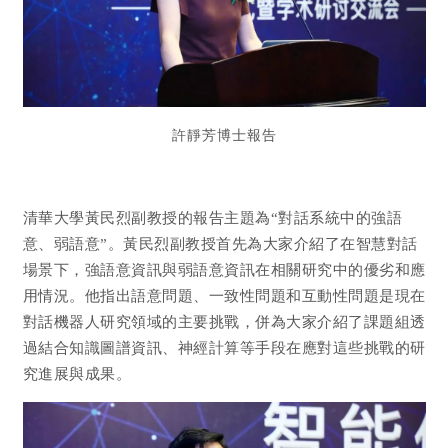
許靜芳博士報告
清華大學黃民烈副教授的報告主題為“對話系統中的強語
意、弱語意”。黃民烈副教授首先為大家介紹了在智慧對話
場景下，強語意資訊與弱語意資訊在相關研究中的優劣和應
用情況。他指出語意問題、一致性問題和互動性問題是現在
對話機器人研究領域的主要挑戰，併為大家介紹了課題組透
過結合知識圖譜資訊、神經計算等手段在應對這些挑戰的研
究進展與成果。