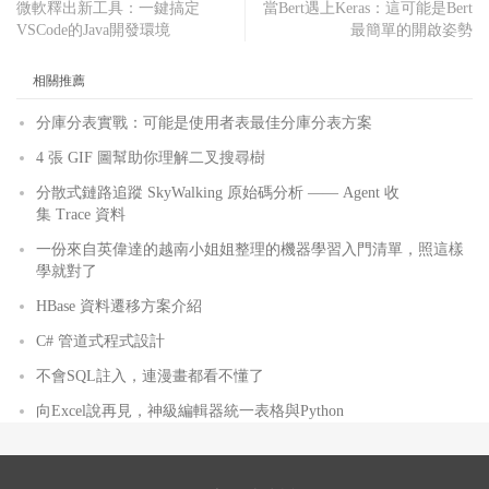
微軟釋出新工具：一鍵搞定
當Bert遇上Keras：這可能是Bert
VSCode的Java開發環境
最簡單的開啟姿勢
相關推薦
分庫分表實戰：可能是使用者表最佳分庫分表方案
4 張 GIF 圖幫助你理解二叉搜尋樹
分散式鏈路追蹤 SkyWalking 原始碼分析 —— Agent 收
集 Trace 資料
一份來自英偉達的越南小姐姐整理的機器學習入門清單，照這樣
學就對了
HBase 資料遷移方案介紹
C# 管道式程式設計
不會SQL註入，連漫畫都看不懂了
向Excel說再見，神級編輯器統一表格與Python