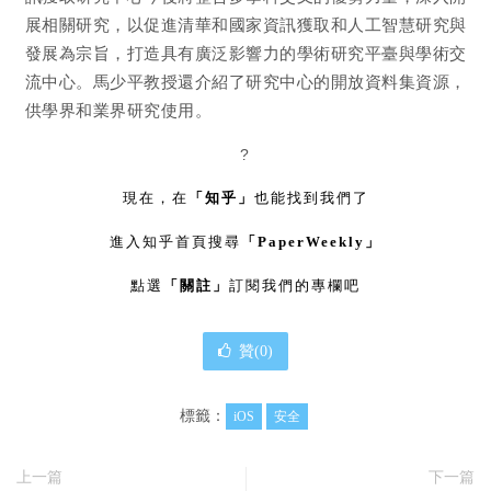
展相關研究，以促進清華和國家資訊獲取和人工智慧研究與
發展為宗旨，打造具有廣泛影響力的學術研究平臺與學術交
流中心。馬少平教授還介紹了研究中心的開放資料集資源，
供學界和業界研究使用。
?
現在，在
「知乎」
也能找到我們了
進入知乎首頁搜尋
「PaperWeekly」
點選
「關註」
訂閱我們的專欄吧
贊(
0
)
標籤：
iOS
安全
上一篇
下一篇