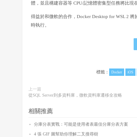
體，並且構建容器等 CPU/記憶體密集型任務將比現
得益於和微軟的合作，Docker Desktop for WSL 2
時執行。
標籤：
Docker
iOS
上一篇
從SQL Server到多資料庫，微軟資料庫遷移全攻略
相關推薦
分庫分表實戰：可能是使用者表最佳分庫分表方案
4 張 GIF 圖幫助你理解二叉搜尋樹