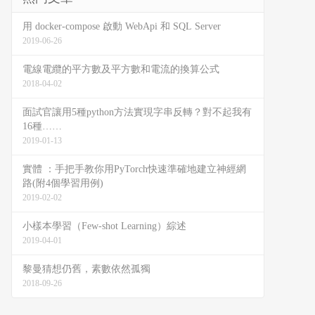
用 docker-compose 啟動 WebApi 和 SQL Server
2019-06-26
電線電纜的平方數及平方數和電流的換算公式
2018-04-02
面試官讓用5種python方法實現字串反轉？對不起我有
16種……
2019-01-13
實體 ：手把手教你用PyTorch快速準確地建立神經網
路(附4個學習用例)
2019-02-02
小樣本學習（Few-shot Learning）綜述
2019-04-01
黎曼猜想仍舊，素數依然孤獨
2018-09-26