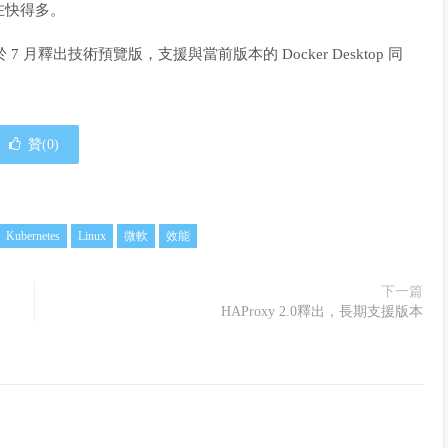
在快得多。
 將於 7 月釋出技術預覽版，支援與當前版本的 Docker Desktop 同
贊(
0
)
Kubernetes
Linux
微軟
效能
下一篇
HAProxy 2.0釋出，長期支援版本