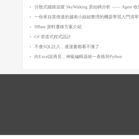
分散式鏈路追蹤 SkyWalking 原始碼分析 —— Agent 收集
一份來自英偉達的越南小姐姐整理的機器學習入門清單
HBase 資料遷移方案介紹
C# 管道式程式設計
不會SQL註入，連漫畫都看不懂了
向Excel說再見，神級編輯器統一表格與Python