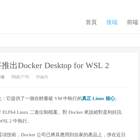
首頁
後端
前端
ocker Desktop for WSL 2
後端
閱讀(2778)
評論(0)
：它提供了一個在輕量級 VM 中執行的
真正 Linux 核心
。
 ELF64 Linux 二進位制檔案。對 Docker 來說絕對是利好訊
WSL 2 中執行。
及這項技術，Docker 公司已將其應用到自家的產品上，併在近日