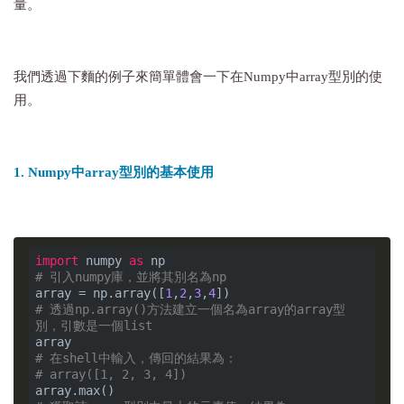
量。
我們透過下麵的例子來簡單體會一下在Numpy中array型別的使
用。
1. Numpy中array型別的基本使用
import
 numpy 
as
# 引入numpy庫，並將其別名為np
array = np.array([
1
,
2
,
3
,
4
# 透過np.array()方法建立一個名為array的array型
別，引數是一個list
# 在shell中輸入，傳回的結果為：
# array([1, 2, 3, 4])