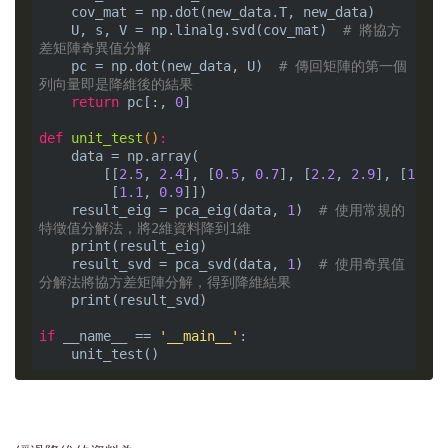
    cov_mat = np.dot(new_data.T, new_data)

    U, s, V = np.linalg.svd(cov_mat)  
# 將協方
差矩陣奇異值分解
    pc = np.dot(new_data, U)  
# 傳回矩陣的第一個
列向量即是降維後的結果
return
 pc[:, 
0
]

def
unit_test
()
:
    data = np.array(

        [[
2.5
, 
2.4
], [
0.5
, 
0.7
], [
2.2
, 
2.9
], [
1.9
, 
         [
1.1
, 
0.9
]])

    result_eig = pca_eig(data, 
1
)  
# 使用常規的
特徵值分解法，將2維資料降到1維
    print(result_eig)

    result_svd = pca_svd(data, 
1
)  
# 使用奇異值
分解法將協方差矩陣分解，得到降維結果
    print(result_svd)

if
 __name__ == 
'__main__'
:
