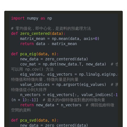
import
 numpy 
as
 np

# 零均值化，即中心化，是資料的預處理方法
def
zero_centered
(data)
:
    matrix_mean = np.mean(data, axis=
0
)

return
 data - matrix_mean

def
pca_eig
(data, n)
:
    new_data = zero_centered(data)

    cov_mat = np.dot(new_data.T, new_data)  
# 也
可以用 np.cov() 方法
    eig_values, eig_vectors = np.linalg.eig(np.mat(
特徵值和特徵向量，特徵向量是列向量
    value_indices = np.argsort(eig_values)  
# 將
特徵值從小到大排序
    n_vectors = eig_vectors[:, value_indices[
-1
:-
(n + 
1
):
-1
]]  
# 最大的n個特徵值對應的特徵向量
return
 new_data * n_vectors  
# 傳回低維特徵
空間的資料
def
pca_svd
(data, n)
:
    new_data = zero_centered(data)
