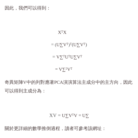
因此，我們可以得到：
X
X
T
(
)
= (
U∑V
)
U∑V
T
T
T
=
V∑
U
U
∑V
T
T
T
=
V∑
V
2
T
奇異矩陣V中的列對應著PCA演演算法主成分中的主方向，因此
可以得到主成分為：
XV
=
U∑V
V =
U∑
T
關於更詳細的數學推倒過程，讀者可參考該網址：