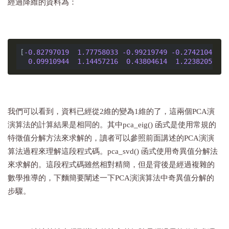
經過降維的資料為：
[
-0.82797019
1.77758033
-0.99219749
-0.27421042
-1
0.09910944
1.14457216
0.43804614
1.22382056
我們可以看到，資料已經從2維的變為1維的了，這兩個PCA演
演算法的計算結果是相同的。其中pca_eig() 函式是使用常規的
特徵值分解方法來求解的，讀者可以參照前面講述的PCA演演
算法過程來理解這段程式碼。pca_svd() 函式使用奇異值分解法
來求解的。這段程式碼雖然相對精簡，但是背後是經過複雜的
數學推導的，下麵簡要闡述一下PCA演演算法中奇異值分解的
步驟。