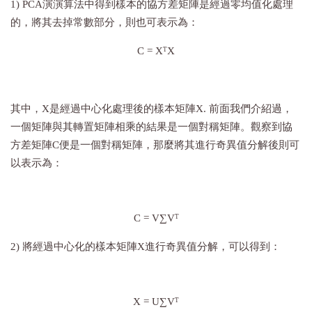
1) PCA演演算法中得到樣本的協方差矩陣是經過零均值化處理
的，將其去掉常數部分，則也可表示為：
C = X
X
T
其中，X是經過中心化處理後的樣本矩陣X. 前面我們介紹過，
一個矩陣與其轉置矩陣相乘的結果是一個對稱矩陣。觀察到協
方差矩陣C便是一個對稱矩陣，那麼將其進行奇異值分解後則可
以表示為：
C = V∑V
T
2) 將經過中心化的樣本矩陣X進行奇異值分解，可以得到：
X = U∑V
T