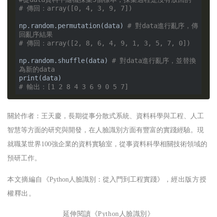
# 傳回：array([0, 4, 3, 9, 7])
np.random.permutation(data) 
# 對data進行亂序，傳
回亂序結果
# 傳回：array([2, 8, 6, 4, 9, 1, 3, 5, 7, 0])
np.random.shuffle(data) 
# 對data進行亂序，並替換
為新的data
# 輸出：[1 2 8 4 3 6 9 0 5 7]
關於作者：
王天慶，長期從事分散式系統、資料科學與工程、人工
智慧等方面的研究與開發，在人臉識別方面有豐富的實踐經驗。現
就職某世界100強企業的資料實驗室，從事資料科學相關技術領域的
預研工作。
本文摘編自《
Python人臉識別：從入門到工程實踐
》，經出版方授
權釋出。
延伸閱讀《
Python人臉識別
》