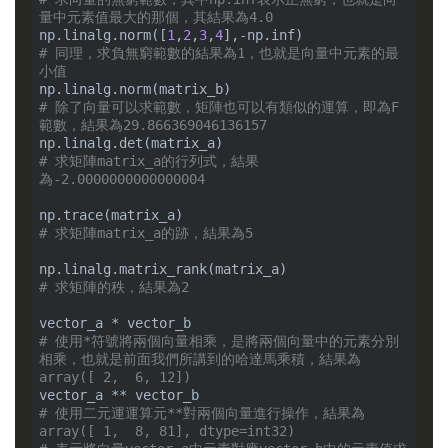
量中元素值最大的那個，其結果為4.0
np.linalg.norm([
1
,
2
,
3
,
4
# 同理，求負無窮範數的結果為1，也就是向量中元素的最
小值
# 除了向量可以求範數，矩陣也可以有類似的運算，即為F
範數，結果為29.866369046136157
# 求矩陣matrix_a的行列式，結果
為-2.0000000000000004
# 求矩陣matrix_a的跡，結果為5
# 求矩陣的秩，結果為2
# 使用*符號將兩個向量相乘，是將兩個向量中的元素分別
相乘，也就是前面我們所講到的哈達馬乘積，結果為
array([ 2,  6, 12])
# 使用二元運運算元**對兩個向量進行操作，結果為
array([ 1,  8, 81], dtype=int32)