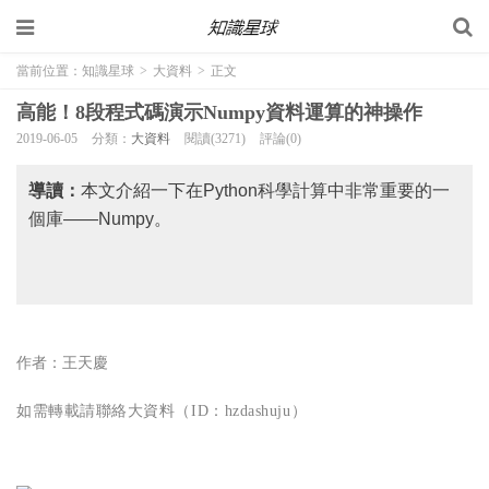
當前位置：
知識星球
>
大資料
>
正文
高能！8段程式碼演示Numpy資料運算的神操作
2019-06-05
分類：
大資料
閱讀(3271)
評論(0)
導讀：
本文介紹一下在Python科學計算中非常重要的一
個庫——Numpy。
作者：
王天慶
如需轉載請聯絡大資料（ID：
hzdashuju）