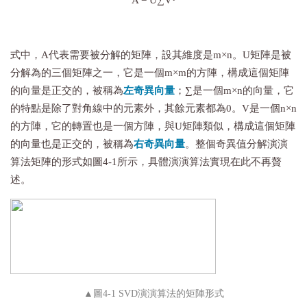
A = U∑V
式中，A代表需要被分解的矩陣，設其維度是m×n。U矩陣是被
分解為的三個矩陣之一，它是一個m×m的方陣，構成這個矩陣
的向量是正交的，被稱為
左奇異向量
；
∑
是一個m×n的向量，它
的特點是除了對角線中的元素外，其餘元素都為0。V是一個n×n
的方陣，它的轉置也是一個方陣，與U矩陣類似，構成這個矩陣
的向量也是正交的，被稱為
右奇異向量
。整個奇異值分解演演
算法矩陣的形式如圖4-1所示，具體演演算法實現在此不再贅
述。
▲圖4-1 SVD演演算法的矩陣形式