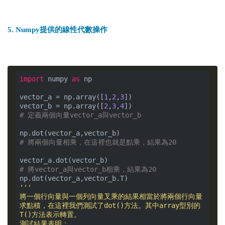
5. Numpy提供的線性代數操作
import
 numpy 
as
 np

vector_a = np.array([
1
,
2
,
3
])

vector_b = np.array([
2
,
3
,
4
# 定義兩個向量vector_a與vector_b
# 將兩個向量相乘，在這裡也就是點乘，結果為20
# 將vector_a與vector_b相乘，結果為20
'''

將一個行向量與一個列向量叉乘的結果相當於將兩個行向量
求點積，在這裡我們測試了dot()方法。其中array型別的
T()方法表示轉置。

測試結果表明：
