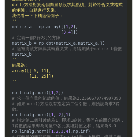
dot()方法對於兩個向量預設求其點積。對於符合叉乘格式
的矩陣，自動進行叉乘。

我們看一下下麵這個例子：

'''
matrix_a = np.array([[
1
,
2
],

                    [
3
,
4
# 定義一個2行2列的方陣
# 這裡將該方陣與其轉置叉乘，將結果賦予matrix_b變數
'''

結果為：

array([[ 5, 11],

       [11, 25]])

'''
np.linalg.norm([
1
,
2
# 求一個向量的範數的值，結果為2.2360679774997898
# 如果norm()方法沒有指定第二個引數，則預設為求2範
數。
np.linalg.norm([
1
,
-2
],
1
# 指定第二個引數值為1，即求1範數，我們在前面介紹過，
1範數的結果即為向量中各元素絕對值之和，結果為3.0
np.linalg.norm([
1
,
2
,
3
,
4
# 求向量的無窮範數，其中np.inf表示正無窮，也就是向