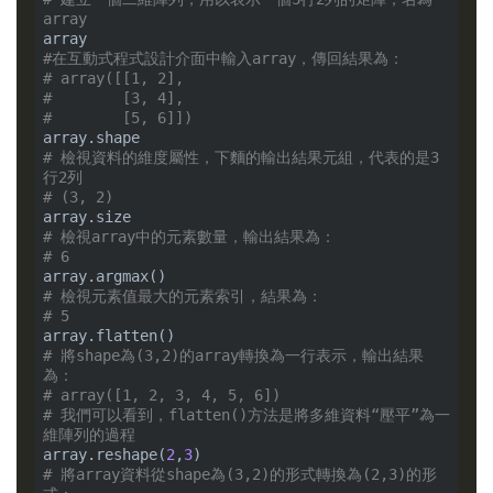
array
#在互動式程式設計介面中輸入array，傳回結果為：
# array([[1, 2],
#        [3, 4],
#        [5, 6]])
# 檢視資料的維度屬性，下麵的輸出結果元組，代表的是3
行2列
# (3, 2)
# 檢視array中的元素數量，輸出結果為：
# 6
# 檢視元素值最大的元素索引，結果為：
# 5
# 將shape為(3,2)的array轉換為一行表示，輸出結果
為：
# array([1, 2, 3, 4, 5, 6])
# 我們可以看到，flatten()方法是將多維資料“壓平”為一
維陣列的過程
array.reshape(
2
,
3
# 將array資料從shape為(3,2)的形式轉換為(2,3)的形