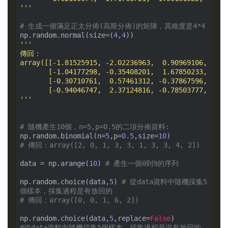
'''
# 生成一個滿足正太分佈(高斯分佈)的矩陣，其維度是4*4
np.random.normal(size=(
4
,
4
'''

傳回：

array([[-1.81525915, -2.02236963,  0.90969106,  0.2
       [-1.04177298, -0.35408201,  1.67850233, -0.7
       [-0.30710761,  0.57461312, -0.37867596, -0.7
       [-0.94046747,  2.37124816, -0.78503777, -0.3
'''
# 隨機產生10個，n=5,p=0.5的二項分佈資料:
np.random.binomial(n=
5
,p=
0.5
,size=
10
# 傳回：array([2, 0, 1, 3, 3, 1, 3, 3, 4, 2])
data = np.arange(
10
) 
# 產生一個0到9的序列
np.random.choice(data,
5
) 
# 從data資料中隨機採集5
個樣本，採集過程是有放回的
# 傳回：array([0, 0, 1, 6, 2])
np.random.choice(data,
5
,replace=
False
#從data資料中隨機採集5個樣本，採集過程是沒有放回的