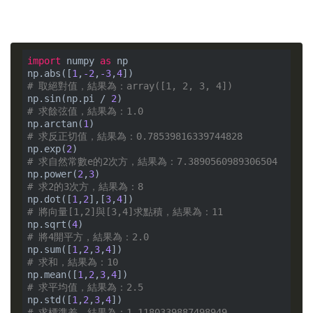
import
 numpy 
as
 np

np.abs([
1
,
-2
,
-3
,
4
# 取絕對值，結果為：array([1, 2, 3, 4])
np.sin(np.pi / 
2
# 求餘弦值，結果為：1.0
np.arctan(
1
# 求反正切值，結果為：0.78539816339744828
np.exp(
2
# 求自然常數e的2次方，結果為：7.3890560989306504
np.power(
2
,
3
# 求2的3次方，結果為：8
np.dot([
1
,
2
],[
3
,
4
# 將向量[1,2]與[3,4]求點積，結果為：11
np.sqrt(
4
# 將4開平方，結果為：2.0
np.sum([
1
,
2
,
3
,
4
# 求和，結果為：10
np.mean([
1
,
2
,
3
,
4
# 求平均值，結果為：2.5
np.std([
1
,
2
,
3
,
4
# 求標準差，結果為：1.1180339887498949