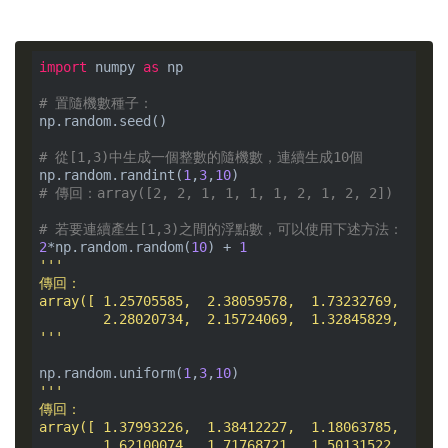
import
 numpy 
as
 np

# 置隨機數種子：
np.random.seed()

# 從[1,3)中生成一個整數的隨機數，連續生成10個
np.random.randint(
1
,
3
,
10
# 傳回：array([2, 2, 1, 1, 1, 1, 2, 1, 2, 2])
# 若要連續產生[1,3)之間的浮點數，可以使用下述方法：
2
*np.random.random(
10
) + 
1
'''

傳回：

array([ 1.25705585,  2.38059578,  1.73232769,  2.12
        2.28020734,  2.15724069,  1.32845829,  2.91
'''
np.random.uniform(
1
,
3
,
10
'''

傳回：

array([ 1.37993226,  1.38412227,  1.18063785,  1.75
        1.62100074,  1.71768721,  1.50131522,  2.20