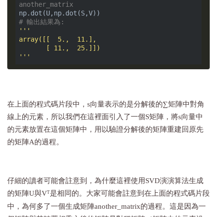
another_matrix
# 輸出結果為:
'''

array([[  5.,  11.],

       [ 11.,  25.]])

'''
在上面的程式碼片段中，s向量表示的是分解後的
∑
矩陣中對角
線上的元素，所以我們在這裡面引入了一個S矩陣，將s向量中
的元素放置在這個矩陣中，用以驗證分解後的矩陣重建回原先
的矩陣A的過程。
仔細的讀者可能會註意到，為什麼這裡使用SVD演演算法生成
的矩陣U與
V
是相同的。大家可能會註意到在上面的程式碼片段
T
中，為何多了一個生成矩陣another_matrix的過程。這是因為一