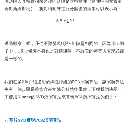
個矩陣與其轉置相乘之後的矩陣是對稱矩陣（矩陣中的元素沿
著對角線對稱），將對稱矩陣進行分解後的結果可以表示為：
A = V∑V
T
透過觀察上式，我們不難發現U與V矩陣是相同的，因為這個例
子中，U與V矩陣本身也是對稱矩陣，不論它的轉置與否形式都
是一樣的。
我們在第2章介紹過用於線性降維的PCA演演算法，該演演算法
中有一個步驟是將協方差矩陣分解然後重建，下麵我們演示一
下使用Numpy的SVD演演算法來實現PCA演演算法的例子：
7. 基於SVD實現PCA演演算法