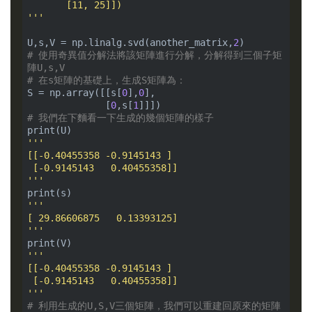
       [11, 25]])

'''
U,s,V = np.linalg.svd(another_matrix,
2
# 使用奇異值分解法將該矩陣進行分解，分解得到三個子矩
陣U,s,V
# 在s矩陣的基礎上，生成S矩陣為：
S = np.array([[s[
0
],
0
],

              [
0
,s[
1
# 我們在下麵看一下生成的幾個矩陣的樣子
'''

[[-0.40455358 -0.9145143 ]

 [-0.9145143   0.40455358]]

'''
'''

[ 29.86606875   0.13393125]

'''
'''

[[-0.40455358 -0.9145143 ]

 [-0.9145143   0.40455358]]

'''
# 利用生成的U,S,V三個矩陣，我們可以重建回原來的矩陣