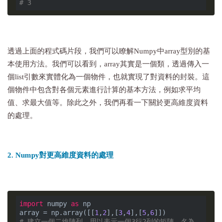
# 3
透過上面的程式碼片段，我們可以瞭解Numpy中array型別的基
本使用方法。我們可以看到，array其實是一個類，透過傳入一
個list引數來實體化為一個物件，也就實現了對資料的封裝。這
個物件中包含對各個元素進行計算的基本方法，例如求平均
值、求最大值等。除此之外，我們再看一下關於更高維度資料
的處理。
2. Numpy對更高維度資料的處理
import
 numpy 
as
 np

array = np.array([[
1
,
2
],[
3
,
4
],[
5
,
6
# 建立一個二維陣列，用以表示一個3行2列的矩陣，名為