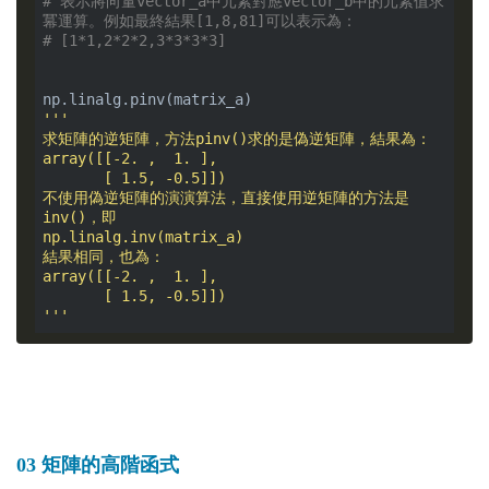
# 表示將向量vector_a中元素對應vector_b中的元素值求
冪運算。例如最終結果[1,8,81]可以表示為：
# [1*1,2*2*2,3*3*3*3]
'''

求矩陣的逆矩陣，方法pinv()求的是偽逆矩陣，結果為：

array([[-2. ,  1. ],

       [ 1.5, -0.5]])

不使用偽逆矩陣的演演算法，直接使用逆矩陣的方法是
inv()，即

np.linalg.inv(matrix_a)

結果相同，也為：

array([[-2. ,  1. ],

       [ 1.5, -0.5]])

'''
03 矩陣的高階函式