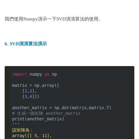
我們使用Numpy演示一下SVD演演算法的使用。
6. SVD演演算法演示
import
 numpy 
as
 np

matrix = np.array([

    [
1
,
2
],

    [
3
,
4
]])

# 生成一個矩陣 another_matrix
'''

該矩陣為：

array([[ 5, 11],
