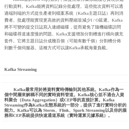
行動資料。Kafka能將資料記錄分批處理。這些批次資料可以透
過端到端的方式從生產者到檔案系統（Kafka主題日誌）再到消
費者。批處理能實現更高效的資料壓縮並減少I / O延遲。Kafka
將不可變的提交日誌寫入連續磁碟，從而避免了隨機磁碟訪問
和磁碟尋道速度慢的問題。Kafka支援增加分割槽進行橫向擴充
套件。它將主題日誌分成幾百個（可能有數千個）分割槽分佈
到數千個伺服器。這種方式可以讓Kafka承載海量負載。
Kafka Streaming
Kafka最常用於將資料實時傳輸到其他系統。Kafka作為一
個中間層來解耦不同的實時資料管道。Kafka核心並不適合入資
料聚合（Data Aggregation）或CEP等的直接計算。Kafka
Streaming作為Kafka生態系統的一部分，提供了進行實時分析的
能力。Kafka可以為 Storm、Flink、Spark Streaming以及你的服
務和CEP系統提供快速通道系統（實時運算元據系統）。