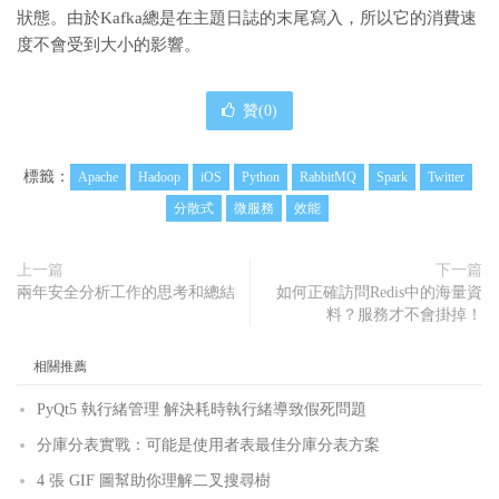
狀態。由於Kafka總是在主題日誌的末尾寫入，所以它的消費速
度不會受到大小的影響。
贊(
0
)
標籤：
Apache
Hadoop
iOS
Python
RabbitMQ
Spark
Twitter
分散式
微服務
效能
上一篇
下一篇
兩年安全分析工作的思考和總結
如何正確訪問Redis中的海量資
料？服務才不會掛掉！
相關推薦
PyQt5 執行緒管理 解決耗時執行緒導致假死問題
分庫分表實戰：可能是使用者表最佳分庫分表方案
4 張 GIF 圖幫助你理解二叉搜尋樹