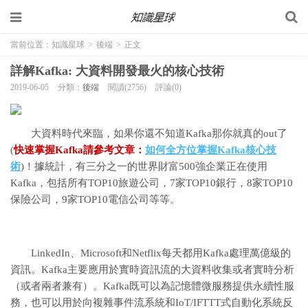
當前位置：
知識星球
>
後端
>
正文
詳解Kafka: 大資料開發最火的核心技術
2019-06-05
分類：
後端
閱讀(2756)
評論(0)
大資料時代來臨，如果你還不知道Kafka那你就真的out了
(
快速掌握Kafka請參考文章：
如何全方位掌握Kafka核心技
術
)！據統計，有三分之一的世界財富500強企業正在使用
Kafka，包括所有TOP10旅遊公司，7家TOP10銀行，8家TOP10
保險公司，9家TOP10電信公司等等。
LinkedIn、Microsoft和Netflix每天都用Kafka處理萬億級的
資訊。Kafka主要應用於實時資訊流的大資料收集或者實時分析
（或者兩者兼有）。Kafka既可以為記憶體微服務提供永續性服
務，也可以用於向複雜事件流系統和IoT/IFTTT式自動化系統反