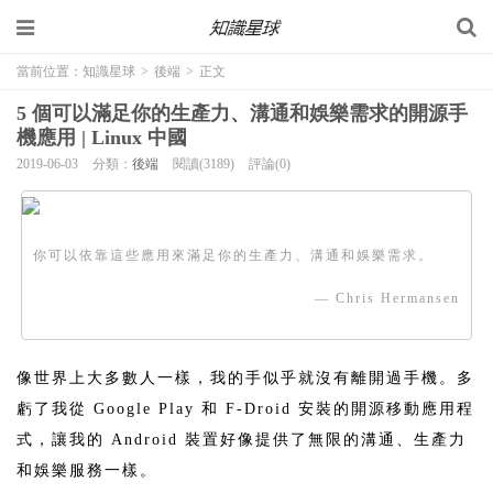
當前位置：
知識星球
>
後端
>
正文
5 個可以滿足你的生產力、溝通和娛樂需求的開源手
機應用 | Linux 中國
2019-06-03
分類：
後端
閱讀(3189)
評論(0)
你可以依靠這些應用來滿足你的生產力、溝通和娛樂需求。
— Chris Hermansen
像世界上大多數人一樣，我的手似乎就沒有離開過手機。多
虧了我從 Google Play 和 F-Droid 安裝的開源移動應用程
式，讓我的 Android 裝置好像提供了無限的溝通、生產力
和娛樂服務一樣。