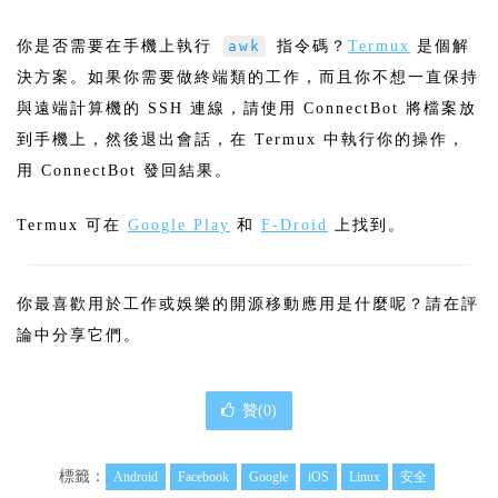
你是否需要在手機上執行
awk
指令碼？
Termux
是個解
決方案。如果你需要做終端類的工作，而且你不想一直保持
與遠端計算機的 SSH 連線，請使用 ConnectBot 將檔案放
到手機上，然後退出會話，在 Termux 中執行你的操作，
用 ConnectBot 發回結果。
Termux 可在
Google Play
和
F-Droid
上找到。
你最喜歡用於工作或娛樂的開源移動應用是什麼呢？請在評
論中分享它們。
贊(
0
)
標籤：
Android
Facebook
Google
iOS
Linux
安全