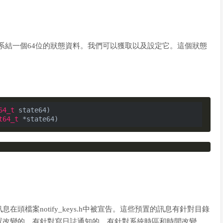
n系結一個64位的狀態資料。我們可以獲取以及設定它。這個狀態
64_t
 state64)

t64_t
頭檔案notify_keys.h中被宣告。這些預置的訊息有針對目錄
置改變的、有針對寫日誌通知的、有針對系統時區和時間改變