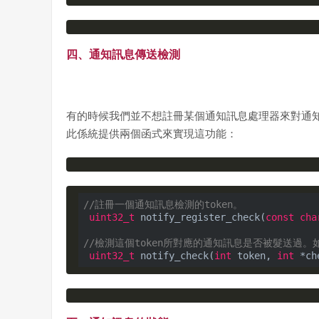
四、通知訊息傳送檢測
有的時候我們並不想註冊某個通知訊息處理器來對通
此係統提供兩個函式來實現這功能：
//註冊一個通知訊息檢測的token。
uint32_t
 notify_register_check(
const
cha
//檢測這個token所對應的通知訊息是否被髮送過。
uint32_t
 notify_check(
int
 token, 
int