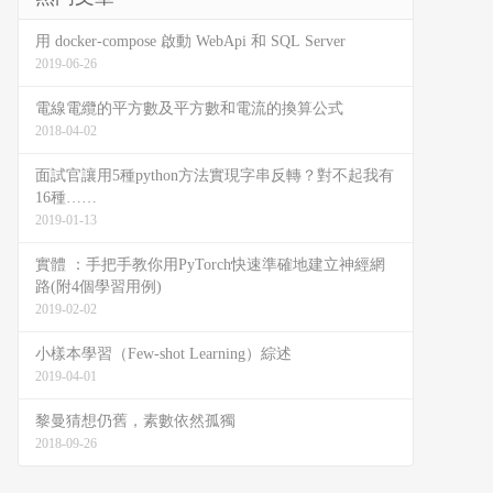
用 docker-compose 啟動 WebApi 和 SQL Server
2019-06-26
電線電纜的平方數及平方數和電流的換算公式
2018-04-02
面試官讓用5種python方法實現字串反轉？對不起我有
16種……
2019-01-13
實體 ：手把手教你用PyTorch快速準確地建立神經網
路(附4個學習用例)
2019-02-02
小樣本學習（Few-shot Learning）綜述
2019-04-01
黎曼猜想仍舊，素數依然孤獨
2018-09-26