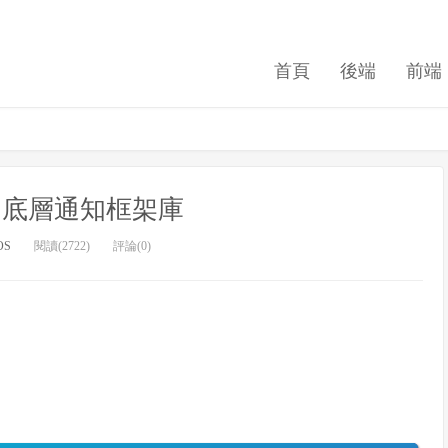
首頁
後端
前端
的底層通知框架庫
OS
閱讀(2722)
評論(0)