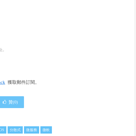
上。
ack
獲取郵件訂閱。
贊(
0
)
iOS
分散式
微服務
微軟