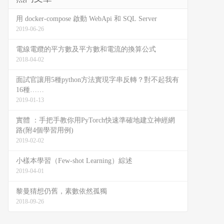
用 docker-compose 啟動 WebApi 和 SQL Server
2019-06-26
電線電纜的平方數及平方數和電流的換算公式
2018-04-02
面試官讓用5種python方法實現字串反轉？對不起我有
16種……
2019-01-13
實體 ：手把手教你用PyTorch快速準確地建立神經網
路(附4個學習用例)
2019-02-02
小樣本學習（Few-shot Learning）綜述
2019-04-01
黎曼猜想仍舊，素數依然孤獨
2018-09-26