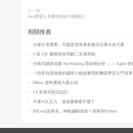
上一篇
Java開發人員最常犯的10個錯誤
相關推薦
分庫分表實戰：可能是使用者表最佳分庫分表方案
4 張 GIF 圖幫助你理解二叉搜尋樹
分散式鏈路追蹤 SkyWalking 原始碼分析 —— Agent 收集
一份來自英偉達的越南小姐姐整理的機器學習入門清單
HBase 資料遷移方案介紹
C# 管道式程式設計
不會SQL註入，連漫畫都看不懂了
向Excel說再見，神級編輯器統一表格與Python