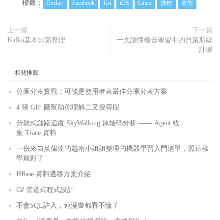
標籤：
Docker
Facebook
Git
iOS
Linux
微軟
效能
上一篇
下一篇
Kafka基本知識整理
一文讀懂機器學習中的貝葉斯統
計學
相關推薦
分庫分表實戰：可能是使用者表最佳分庫分表方案
4 張 GIF 圖幫助你理解二叉搜尋樹
分散式鏈路追蹤 SkyWalking 原始碼分析 —— Agent 收
集 Trace 資料
一份來自英偉達的越南小姐姐整理的機器學習入門清單，照這樣
學就對了
HBase 資料遷移方案介紹
C# 管道式程式設計
不會SQL註入，連漫畫都看不懂了