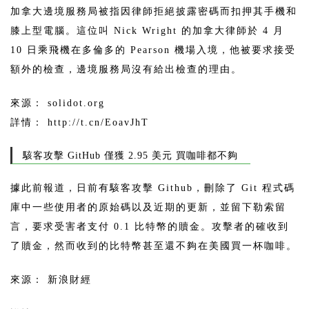
加拿大邊境服務局被指因律師拒絕披露密碼而扣押其手機和
膝上型電腦。這位叫 Nick Wright 的加拿大律師於 4 月
10 日乘飛機在多倫多的 Pearson 機場入境，他被要求接受
額外的檢查，邊境服務局沒有給出檢查的理由。
來源： solidot.org
詳情： http://t.cn/EoavJhT
駭客攻擊 GitHub 僅獲 2.95 美元 買咖啡都不夠
據此前報道，日前有駭客攻擊 Github，刪除了 Git 程式碼
庫中一些使用者的原始碼以及近期的更新，並留下勒索留
言，要求受害者支付 0.1 比特幣的贖金。攻擊者的確收到
了贖金，然而收到的比特幣甚至還不夠在美國買一杯咖啡。
來源： 新浪財經