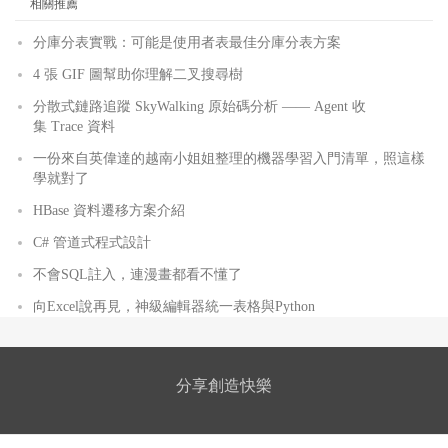
相關推薦
分庫分表實戰：可能是使用者表最佳分庫分表方案
4 張 GIF 圖幫助你理解二叉搜尋樹
分散式鏈路追蹤 SkyWalking 原始碼分析 —— Agent 收
集 Trace 資料
一份來自英偉達的越南小姐姐整理的機器學習入門清單，照這樣
學就對了
HBase 資料遷移方案介紹
C# 管道式程式設計
不會SQL註入，連漫畫都看不懂了
向Excel說再見，神級編輯器統一表格與Python
分享創造快樂