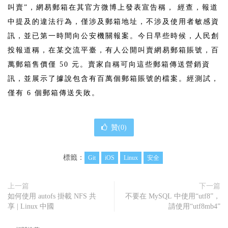
叫賣”，網易郵箱在其官方微博上發表宣告稱， 經查，報道
中提及的違法行為，僅涉及郵箱地址，不涉及使用者敏感資
訊，並已第一時間向公安機關報案。今日早些時候，人民創
投報道稱，在某交流平臺，有人公開叫賣網易郵箱賬號，百
萬郵箱售價僅 50 元。賣家自稱可向這些郵箱傳送營銷資
訊，並展示了據說包含有百萬個郵箱賬號的檔案。經測試，
僅有 6 個郵箱傳送失敗。
贊(
0
)
標籤：
Git
iOS
Linux
安全
上一篇
下一篇
如何使用 autofs 掛載 NFS 共
不要在 MySQL 中使用“utf8”，
享 | Linux 中國
請使用“utf8mb4”