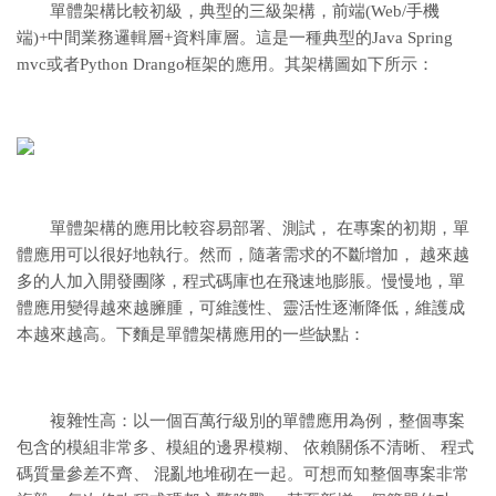
單體架構比較初級，典型的三級架構，前端(Web/手機
端)+中間業務邏輯層+資料庫層。這是一種典型的Java Spring
mvc或者Python Drango框架的應用。其架構圖如下所示：
單體架構的應用比較容易部署、測試， 在專案的初期，單
體應用可以很好地執行。然而，隨著需求的不斷增加， 越來越
多的人加入開發團隊，程式碼庫也在飛速地膨脹。慢慢地，單
體應用變得越來越臃腫，可維護性、靈活性逐漸降低，維護成
本越來越高。下麵是單體架構應用的一些缺點：
複雜性高：以一個百萬行級別的單體應用為例，整個專案
包含的模組非常多、模組的邊界模糊、 依賴關係不清晰、 程式
碼質量參差不齊、 混亂地堆砌在一起。可想而知整個專案非常