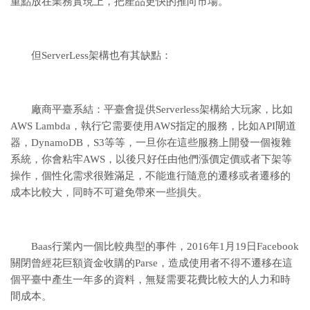
重點放在業務實現上，把產品更快的推向市場。
但ServerLess架構也有其缺點：
廠商平臺系結：平臺會提供Serverless架構給大玩家，比如
AWS Lambda，執行它需要使用AWS指定的服務，比如API閘道
器，DynamoDB，S3等等，一旦你在這些服務上開發一個複雜
系統，你會粘牢AWS，以後只好任由他們漲價定價或者下架等
操作，個性化需求很難滿足，不能進行隨意的遷移或者遷移的
成本比較大，同時不可避免帶來一些損失。
Baas行業內一個比較典型的事件，2016年1月19日Facebook
關閉曾經花巨額資金收購的Parse，造成使用者不得不遷移在這
個平臺中產生一年多的資料，無疑需要花費比較大的人力和時
間成本。