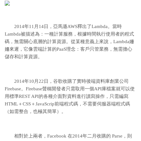
2014年11月14日，亞馬遜AWS釋出了Lambda。當時
Lambda被描述為：一種計算服務，根據時間執行使用者的程式
碼，無需關心底層的計算資源。從某種意義上來說，Lambda姍
姍來遲，它像雲端計算的PaaS理念：客戶只管業務，無需擔心
儲存和計算資源。
2014年10月22日，谷歌收購了實時後端資料庫創業公司
Firebase。Firebase聲稱開發者只需取用一個API庫檔案就可以使
用標準REST API的各種介面對資料進行讀寫操作，只需編寫
HTML＋CSS＋JavaScrip前端程式碼，不需要伺服器端程式碼
（如需整合，也極其簡單）。
相對於上兩者，Facebook 在2014年二月收購的 Parse，則