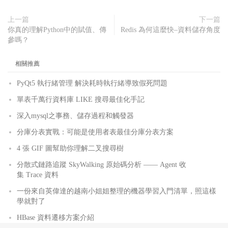
上一篇
下一篇
你真的理解Python中的賦值、傳
Redis 為何這麼快–資料儲存角度
參嗎？
相關推薦
PyQt5 執行緒管理 解決耗時執行緒導致假死問題
單表千萬行資料庫 LIKE 搜尋最佳化手記
深入mysql之事務、儲存過程和觸發器
分庫分表實戰：可能是使用者表最佳分庫分表方案
4 張 GIF 圖幫助你理解二叉搜尋樹
分散式鏈路追蹤 SkyWalking 原始碼分析 —— Agent 收
集 Trace 資料
一份來自英偉達的越南小姐姐整理的機器學習入門清單，照這樣
學就對了
HBase 資料遷移方案介紹