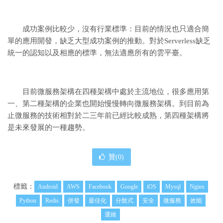
成功案例比較少，沒有行業標準：目前的情況也只適合簡
單的應用開發，缺乏大型成功案例的推動。對於Serverless缺乏
統一的認知以及相應的標準，無法適應所有的雲平臺。
目前微服務架構在四種架構中處於主流地位，很多應用第
一、第二種架構的企業也開始慢慢轉向微服務架構。到目前為
止微服務的技術相對於二三年前已經比較成熟，第四種架構將
是未來發展的一種趨勢。
贊(
0
)
標籤：
Android
AWS
Facebook
Google
iOS
Mysql
Nginx
Python
Redis
併發
最佳化
分散式
安全
微服務
效能
運維