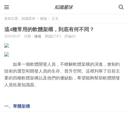
當前位置：
知識星球
>
後端
>
正文
這4種常用的軟體架構，到底有何不同？
2019-05-07
分類：
後端
閱讀(2747)
評論(0)
如果一個軟體開發人員，不瞭解軟體架構的演進，會制約
技術的選型和開發人員的生存、晉升空間。這裡列舉了目前主
要的四種軟體架構以及他們的優缺點，希望能夠幫助軟體開發
人員拓展知識面。
一、單體架構