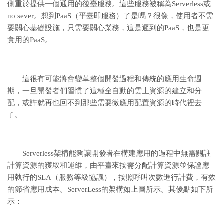
側重於提供一個通用的後臺服務。這些服務被稱為Serverless或
no sever。想到PaaS（平臺即服務）了是嗎？很像，使用者不需
要關心基礎設施，只需要關心業務，這是遲到的PaaS，也是更
實用的PaaS。
這很有可能將會變革整個開發過程和傳統的應用生命週
期，一旦開發者們習慣了這種全自動的雲上資源的建立和分
配，或許就再也回不到那些需要微應用配置資源的時代裡去
了。
Serverless架構能夠讓開發者在構建應用的過程中無需關註
計算資源的獲取和運維，由平臺來按需分配計算資源並保證應
用執行的SLA（服務等級協議），按照呼叫次數進行計費，有效
的節省應用成本。ServerLess的架構如上圖所示。其優點如下所
示：