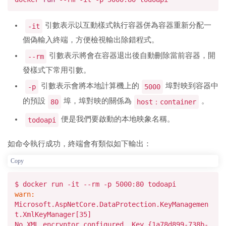
引數表示以互動樣式執行容器併為容器重新分配一
-it
個偽輸入終端，方便檢視輸出除錯程式。
引數表示將會在容器退出後自動刪除當前容器，開
--rm
發樣式下常用引數。
引數表示會將本地計算機上的
埠對映到容器中
-p
5000
的預設
埠，埠對映的關係為
。
80
host：container
便是我們要啟動的本地映象名稱。
todoapi
如命令執行成功，終端會有類似如下輸出：
Copy
$ docker run -it --rm -p
5000
:
80
todoapi
warn:
Microsoft.AspNetCore.DataProtection.KeyManagemen
t.XmlKeyManager[
35
]
No XML encryptor configured. Key {
1
a78d899
-738
b
-