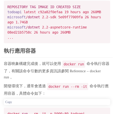
REPOSITORY
TAG
IMAGE
ID
CREATED
SIZE
todoapi
latest c92a82f0efaa
19
hours ago
260
MB
microsoft
/
dotnet
2.2
-sdk
5e09
f77009fa
26
hours
ago
1.74
GB
microsoft
/
dotnet
2.2
-aspnetcore-runtime
08
ed21b5758c
26
hours ago
260
MB
...
執行應用容器
容器映象構建完成後，就可以使用
命令執行容器
docker run
了，有關該命令引數的更多資訊請參閱 Reference – docker
run 。
開發環境下，通常會透過
命令執行應
docker run --rm -it
用容器，具體命令如下：
Copy
docker
run
--rm -it -p 5000:80 todoapi