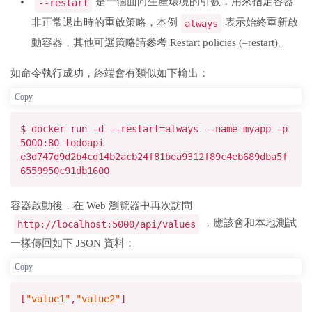
是一個面向生產環境的引數，用來指定容器
--restart
非正常退出時的重啟策略，本例
表示始終重新啟
always
動容器，其他可選策略請參考 Restart policies (–restart)。
如命令執行成功，終端會有類似如下輸出：
Copy
$ docker
run
-d --restart=always --name myapp -p
5000:80 todoapi
e3d747d9d2b4cd14b2acb24f81bea9312f89c4eb689dba5f
6559950c91db1600
容器啟動後，在 Web 瀏覽器中再次訪問
，應該會和本地測試
http://localhost:5000/api/values
一樣傳回如下 JSON 資料：
Copy
[
"value1"
,
"value2"
]