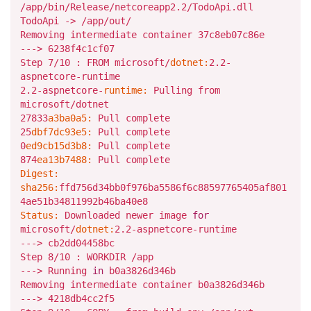
/app/
bin
/Release/
netcoreapp2
.2
/TodoApi.dll
TodoApi ->
/app/
out/
Removing intermediate container
37
c8eb07c86e
--->
6238
f4c1cf07
Step
7
/10 : FROM microsoft/
dotnet:
2.2
-
aspnetcore-runtime
2.2
-aspnetcore-
runtime:
Pulling from
microsoft/dotnet
27833
a3ba0a5:
Pull complete
25
dbf7dc93e5:
Pull complete
0
ed9cb15d3b8:
Pull complete
874
ea13b7488:
Pull complete
Digest:
sha256:
ffd756d34bb0f976ba5586f6c88597765405af801
4ae51b34811992b46ba40e8
Status:
Downloaded newer image
for
microsoft/
dotnet:
2.2
-aspnetcore-runtime
---> cb2dd04458bc
Step
8
/10 : WORKDIR /
app
---> Running
in
b0a3826d346b
Removing intermediate container b0a3826d346b
--->
4218
db4cc2f5