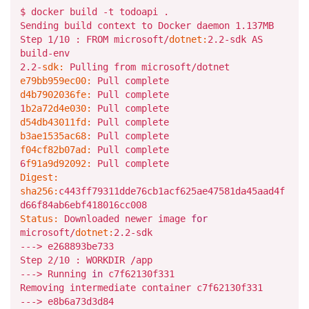
$ docker build -t todoapi .
Sending build context to Docker daemon
1.137
MB
Step
1
/10 : FROM microsoft/
dotnet:
2.2
-sdk AS
build-env
2.2
-
sdk:
Pulling from microsoft/dotnet
e79bb959ec00:
Pull complete
d4b7902036fe:
Pull complete
1
b2a72d4e030:
Pull complete
d54db43011fd:
Pull complete
b3ae1535ac68:
Pull complete
f04cf82b07ad:
Pull complete
6
f91a9d92092:
Pull complete
Digest:
sha256:
c443ff79311dde76cb1acf625ae47581da45aad4f
d66f84ab6ebf418016cc008
Status:
Downloaded newer image
for
microsoft/
dotnet:
2.2
-sdk
---> e268893be733
Step
2
/10 : WORKDIR /
app
---> Running
in
c7f62130f331
Removing intermediate container c7f62130f331
---> e8b6a73d3d84