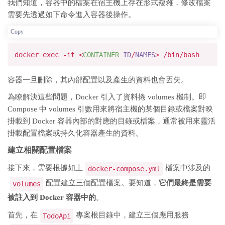
我們知道，容器中的檔案在宿主機上存在形式複雜，修改檔案
需要先透過如下命令進入容器後操作。
Copy
docker exec -it
<
CONTAINER
ID
/
NAMES
>
/bin/bash
容器一旦刪除，其內部配置以及產生的資料也會丟失。
為瞭解決這些問題，Docker 引入了資料捲 volumes 機制。即
Compose 中 volumes 引數用來將宿主機的某個目錄或檔案對映
掛載到 Docker 容器內部的對應的目錄或檔案，通常被用來靈活
掛載配置檔案或持久化容器產生的資料。
建立相關配置檔案
接下來，需要根據如上
檔案中涉及的
docker-compose.yml
配置建立三個配置檔案。要知道，
它們最終是需要
volumes
被註入到 Docker 容器中的
。
首先，在
專案根目錄中，建立三個應用服務
TodoApi