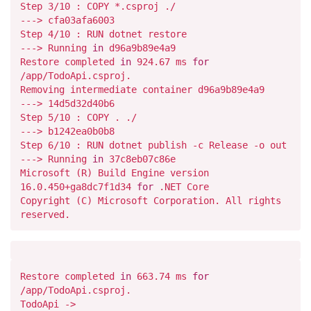
Step
3
/10 : COPY *.csproj ./
---> cfa03afa6003
Step
4
/
10
: RUN dotnet restore
---> Running
in
d96a9b89e4a9
Restore completed
in
924.67
ms
for
/app/
TodoApi.csproj.
Removing intermediate container d96a9b89e4a9
--->
14
d5d32d40b6
Step
5
/10 : COPY . ./
---> b1242ea0b0b8
Step
6
/
10
: RUN dotnet publish -c Release -o out
---> Running
in
37
c8eb07c86e
Microsoft (R) Build Engine version
16.0
.450
+ga8dc7f1d34
for
.NET Core
Copyright (C) Microsoft Corporation. All rights
reserved.
Restore completed
in
663.74
ms
for
/app/
TodoApi.csproj.
TodoApi ->