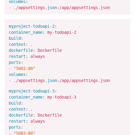
volumes
:
- ./appsettings.
json
:/app/appsettings.json
myproject-todoapi-2
:
container_name
: my-todoapi-
2
build
:
context
: .
dockerfile
: Dockerfile
restart
: always
ports
:
-
"5002:80"
volumes
:
- ./appsettings.
json
:/app/appsettings.json
myproject-todoapi-3
:
container_name
: my-todoapi-
3
build
:
context
: .
dockerfile
: Dockerfile
restart
: always
ports
:
-
"5003:80"