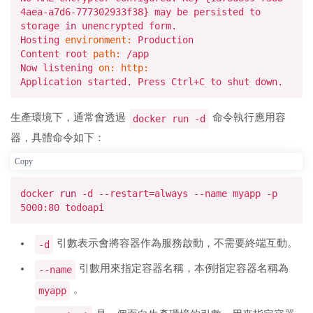
4
aea-a7d6
-777302933
f38} may be persisted to
storage
in
unencrypted form.
Hosting
environment:
Production
Content root
path:
/app
Now listening
on:
http:
Application started. Press Ctrl+C to shut down.
生產環境下，通常會透過
命令執行應用容
docker run -d
器，具體命令如下：
Copy
docker
run
-d --restart=always --name myapp -p
5000:80 todoapi
引數表示會將容器作為服務啟動，不需要終端互動。
-d
引數用來指定容器名稱，本例指定容器名稱為
--name
。
myapp