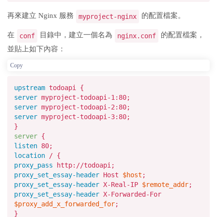
再來建立 Nginx 服務
的配置檔案。
myproject-nginx
在
目錄中，建立一個名為
的配置檔案，
conf
nginx.conf
並貼上如下內容：
Copy
upstream
todoapi {
server
myproject-todoapi-
1
:
80
;
server
myproject-todoapi-
2
:
80
;
server
myproject-todoapi-
3
:
80
;
}
server
{
listen
80
;
location
/ {
proxy_pass
http://todoapi;
proxy_set_essay-header
Host
$host
;
proxy_set_essay-header
X-Real-IP
$remote_addr
;
proxy_set_essay-header
X-Forwarded-For
$proxy_add_x_forwarded_for
;
}