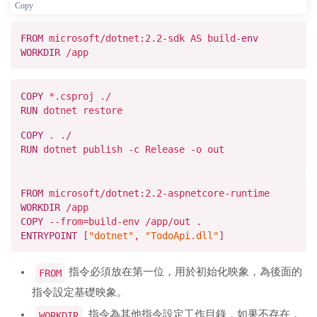
Copy
FROM
microsoft/dotnet:
2.2
-sdk AS build-
env
WORKDIR
/app
COPY
*.csproj ./
RUN
dotnet restore
COPY
. ./
RUN
dotnet publish -c Release -o out
FROM
microsoft/dotnet:
2.2
-aspnetcore-runtime
WORKDIR
/app
COPY
--from=build-env /app/out .
ENTRYPOINT
[
"dotnet"
,
"TodoApi.dll"
]
指令必須放在第一位，用於初始化映象，為後面的
FROM
指令設定基礎映象。
指令為其他指令設定工作目錄，如果不存在，
WORKDIR