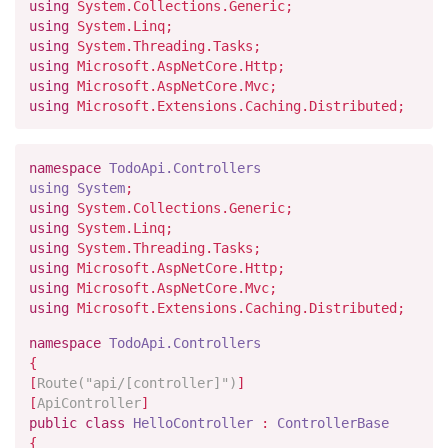
using
System.Collections.Generic;
using
System.Linq;
using
System.Threading.Tasks;
using
Microsoft.AspNetCore.Http;
using
Microsoft.AspNetCore.Mvc;
using
Microsoft.Extensions.Caching.Distributed;
namespace
TodoApi.Controllers
using
System
;
using
System.Collections.Generic;
using
System.Linq;
using
System.Threading.Tasks;
using
Microsoft.AspNetCore.Http;
using
Microsoft.AspNetCore.Mvc;
using
Microsoft.Extensions.Caching.Distributed;
namespace
TodoApi.Controllers
{
[
Route(
"api/[controller]"
)
]
[
ApiController
]
public
class
HelloController
:
ControllerBase
{