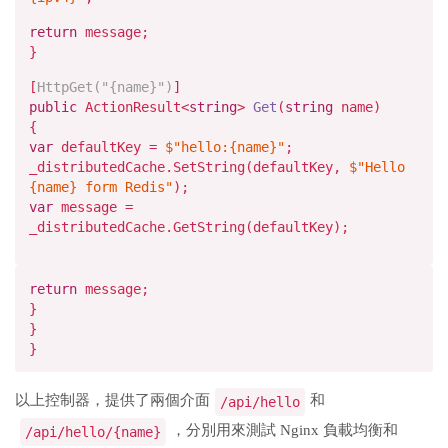
return
message;
}
[
HttpGet(
"{name}"
)
]
public
ActionResult<
string
>
Get
(
string
name
)
{
var
defaultKey =
$"hello:
{name}
"
;
_distributedCache.SetString(defaultKey,
$"Hello
{name}
form Redis"
);
var
message =
_distributedCache.GetString(defaultKey);
return
message;
}
}
}
以上控制器，提供了兩個介面
和
/api/hello
，分別用來測試 Nginx 負載均衡和
/api/hello/{name}