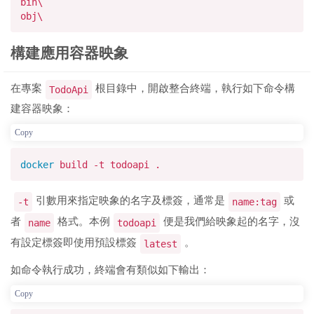
bin\
obj\
構建應用容器映象
在專案
根目錄中，開啟整合終端，執行如下命令構
TodoApi
建容器映象：
Copy
docker
build -t todoapi .
引數用來指定映象的名字及標簽，通常是
或
-t
name:tag
者
格式。本例
便是我們給映象起的名字，沒
name
todoapi
有設定標簽即使用預設標簽
。
latest
如命令執行成功，終端會有類似如下輸出：
Copy