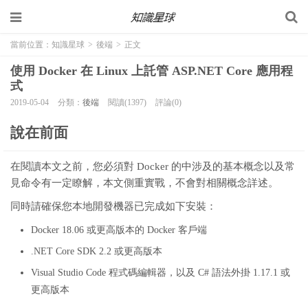
當前位置：
知識星球
>
後端
>
正文
使用 Docker 在 Linux 上託管 ASP.NET Core 應用程
式
2019-05-04
分類：
後端
閱讀(1397)
評論(0)
說在前面
在閱讀本文之前，您必須對 Docker 的中涉及的基本概念以及常
見命令有一定瞭解，本文側重實戰，不會對相關概念詳述。
同時請確保您本地開發機器已完成如下安裝：
Docker 18.06
或更高版本的 Docker 客戶端
.NET Core SDK 2.2
或更高版本
Visual Studio Code
程式碼編輯器，以及
C#
語法外掛 1.17.1 或
更高版本