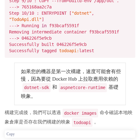
Step
9
/10 : COPY --from=build-env /
app/out .
--->
765168
aa2c7a
Step
10
/
10
: ENTRYPOINT [
"dotnet"
,
"TodoApi.dll"
]
---> Running
in
f93bcaf5591f
Removing intermediate container f93bcaf5591f
--->
046226
f5e9cb
Successfully built
046226
f5e9cb
Successfully tagged
todoapi:
latest
如果您的機器是第一次構建，速度可能會有些
慢，因為要從 Docker Hub 上拉取應用依賴的
和
基礎
dotnet-sdk
aspnetcore-runtime
映象。
構建完成後，我們可以透過
命令確認本地映
docker images
象倉庫是否存在我們構建的映象
。
todoapi
Copy