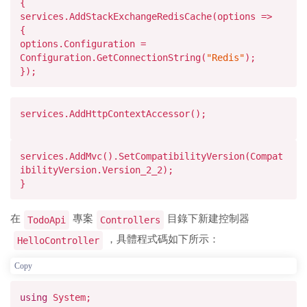
{
services.AddStackExchangeRedisCache(
options
=>
{
options.Configuration =
Configuration.GetConnectionString(
"Redis"
);
});
services.AddHttpContextAccessor();
services.AddMvc().SetCompatibilityVersion(Compat
ibilityVersion.Version_2_2);
}
在
專案
目錄下新建控制器
TodoApi
Controllers
，具體程式碼如下所示：
HelloController
Copy
using
System;