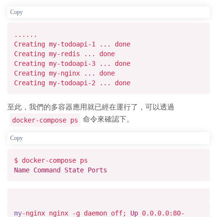
Copy
......
Creating my-todoapi-
1
...
done
Creating my-redis
...
done
Creating my-todoapi-
3
...
done
Creating my-nginx
...
done
Creating my-todoapi-
2
...
done
至此，我們的多容器應用就已經在運行了，可以透過
命令來確認下。
docker-compose ps
Copy
$ docker-compose ps
Name
Command
State
Ports
my
-nginx nginx -g daemon off;
Up
0.0
.0
.0
:
80
-