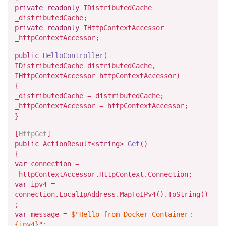
private
readonly
IDistributedCache
_distributedCache;
private
readonly
IHttpContextAccessor
_httpContextAccessor;
public
HelloController
(
IDistributedCache distributedCache,
IHttpContextAccessor httpContextAccessor
)
{
_distributedCache = distributedCache;
_httpContextAccessor = httpContextAccessor;
}
[
HttpGet
]
public
ActionResult<
string
>
Get
()
{
var
connection =
_httpContextAccessor.HttpContext.Connection;
var
ipv4 =
connection.LocalIpAddress.MapToIPv4().ToString()
;
var
message =
$"Hello from Docker Container：
{ipv4}
"
;