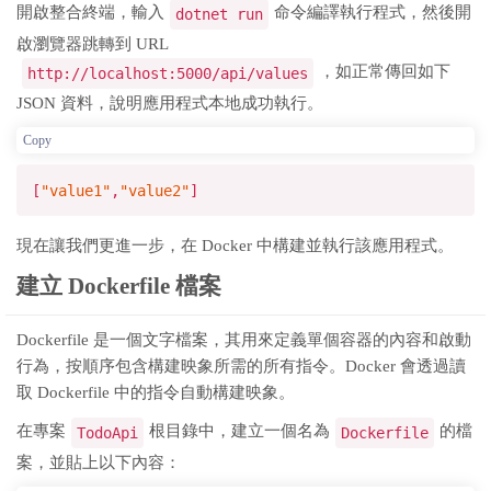
開啟整合終端，輸入
命令編譯執行程式，然後開
dotnet run
啟瀏覽器跳轉到 URL
，如正常傳回如下
http://localhost:5000/api/values
JSON 資料，說明應用程式本地成功執行。
Copy
[
"value1"
,
"value2"
]
現在讓我們更進一步，在 Docker 中構建並執行該應用程式。
建立 Dockerfile 檔案
Dockerfile 是一個文字檔案，其用來定義單個容器的內容和啟動
行為，按順序包含構建映象所需的所有指令。Docker 會透過讀
取 Dockerfile 中的指令自動構建映象。
在專案
根目錄中，建立一個名為
的檔
TodoApi
Dockerfile
案，並貼上以下內容：