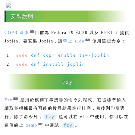
安裝說明
[3]
COPR 倉庫
目前為 Fedora 29 和 30 以及 EPEL 7 提供
[4]
Joplin。要安裝 Joplin，請
帶上 sudo
使用這些命令：
sudo
dnf copr enable taw
/
joplin
sudo
dnf install joplin
Fzy
[5]
Fzy
是用於模糊字串搜尋的命令列程式。它從標準輸入
讀取並根據最有可能的搜尋結果進行排序，然後列印所選
行。除了命令列，
fzy
也可以在 vim 中使用。你可以在
[6]
這個線上
demo
中嘗試
fzy
。