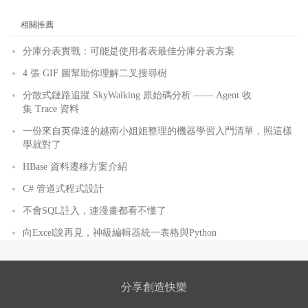
相關推薦
分庫分表實戰：可能是使用者表最佳分庫分表方案
4 張 GIF 圖幫助你理解二叉搜尋樹
分散式鏈路追蹤 SkyWalking 原始碼分析 —— Agent 收
集 Trace 資料
一份來自英偉達的越南小姐姐整理的機器學習入門清單，照這樣
學就對了
HBase 資料遷移方案介紹
C# 管道式程式設計
不會SQL註入，連漫畫都看不懂了
向Excel說再見，神級編輯器統一表格與Python
分享創造快樂